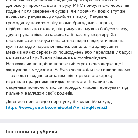
допомогу і просила дати їй руку. МНС прибули вже через пів
години після звернення сусідів, які побачили подію і тут же
викликали рятувальну службу та швидку. Рятували
громадянку похилого віку двома бригадами - перша,
підібравшись по сходах, підтримувала мужню бабусю знизу,
друга група з вікна затаскивала її назад у квартиру. За
словами самої бабусі вона хотіла ширше відкрити вікно на
кухні і занадто переклонившись випала. На здивування
медиків ніяких серйозних пошкоджень або переломів у бабусі
не виявили і прийняли рішення не госпіталізувати.
Незважаючи на щойно пережитий страх пенсіонерка ще і
жартувала з медиками. Бабусю заспокоїли і залишили вдома
- так вона швидше оговтатися від отриманого стресу,
вирішили працівники швидкої допомоги. В даний час
старенька почесного віку за порадою лікарів перебувати під
пильним наглядом своїх родичів.
Дивитися повне відео порятунку 8 хвилин 50 секунд:
https://www.youtube.com/watch?v=rJoqRvvibZI
Інші новини рубрики