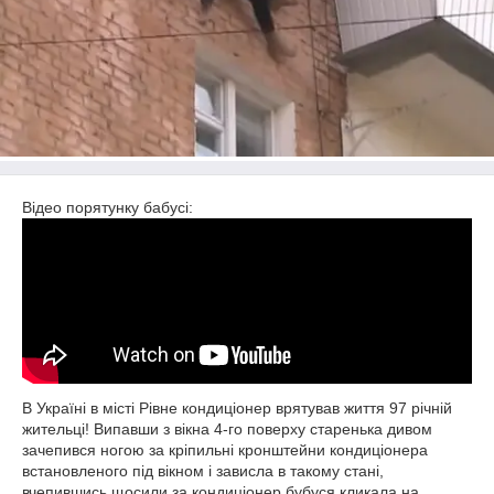
Відео порятунку бабусі:
В Україні в місті Рівне кондиціонер врятував життя 97 річній
жительці! Випавши з вікна 4-го поверху старенька дивом
зачепився ногою за кріпильні кронштейни кондиціонера
встановленого під вікном і зависла в такому стані,
вчепившись щосили за кондиціонер бубуся кликала на