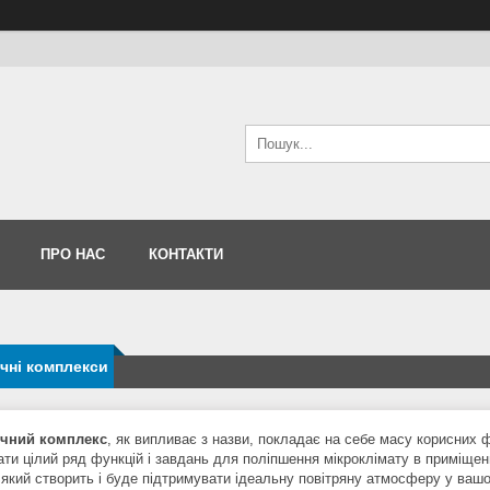
ПРО НАС
КОНТАКТИ
чні комплекси
ичний комплекс
, як випливає з назви, покладає на себе масу корисних 
ати цілий ряд функцій і завдань для поліпшення мікроклімату в приміщен
 який створить і буде підтримувати ідеальну повітряну атмосферу у вашо