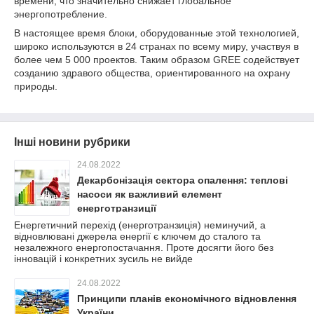
времени, что значительно снижает глобальное
энергопотребление.
В настоящее время блоки, оборудованные этой технологией,
широко используются в 24 странах по всему миру, участвуя в
более чем 5 000 проектов. Таким образом GREE содействует
созданию здравого общества, ориентированного на охрану
природы.
Інші новини рубрики
24.08.2022
Декарбонізація сектора опалення: теплові
насоси як важливий елемент
енерготранзиції
Енергетичний перехід (енерготранзиція) неминучий, а
відновлювані джерела енергії є ключем до сталого та
незалежного енергопостачання. Проте досягти його без
інновацій і конкретних зусиль не вийде
24.08.2022
Принципи планів економічного відновлення
України