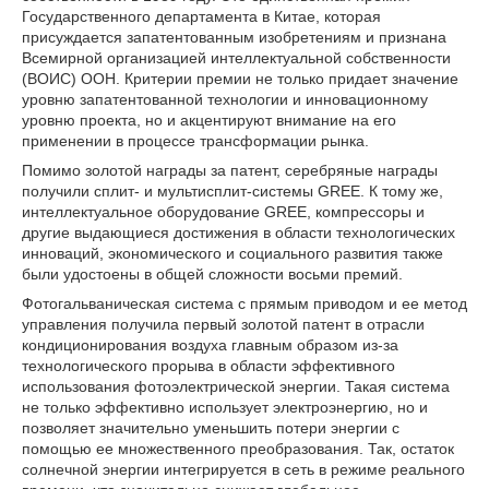
Государственного департамента в Китае, которая
присуждается запатентованным изобретениям и признана
Всемирной организацией интеллектуальной собственности
(ВОИС) ООН. Критерии премии не только придает значение
уровню запатентованной технологии и инновационному
уровню проекта, но и акцентируют внимание на его
применении в процессе трансформации рынка.
Помимо золотой награды за патент, серебряные награды
получили сплит- и мультисплит-системы GREE. К тому же,
интеллектуальное оборудование GREE, компрессоры и
другие выдающиеся достижения в области технологических
инноваций, экономического и социального развития также
были удостоены в общей сложности восьми премий.
Фотогальваническая система с прямым приводом и ее метод
управления получила первый золотой патент в отрасли
кондиционирования воздуха главным образом из-за
технологического прорыва в области эффективного
использования фотоэлектрической энергии. Такая система
не только эффективно использует электроэнергию, но и
позволяет значительно уменьшить потери энергии с
помощью ее множественного преобразования. Так, остаток
солнечной энергии интегрируется в сеть в режиме реального