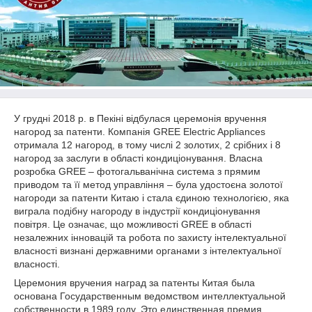
У грудні 2018 р. в Пекіні відбулася церемонія вручення
нагород за патенти. Компанія GREE Electric Appliances
отримала 12 нагород, в тому числі 2 золотих, 2 срібних і 8
нагород за заслуги в області кондиціонування. Власна
розробка GREE – фотогальванічна система з прямим
приводом та її метод управління – була удостоєна золотої
нагороди за патенти Китаю і стала єдиною технологією, яка
виграла подібну нагороду в індустрії кондиціонування
повітря. Це означає, що можливості GREE в області
незалежних інновацій та робота по захисту інтелектуальної
власності визнані державними органами з інтелектуальної
власності.
Церемония вручения наград за патенты Китая была
основана Государственным ведомством интеллектуальной
собственности в 1989 году. Это единственная премия