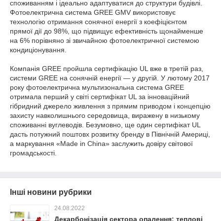
споживанням і ідеально адаптуватися до структури будівлі.
Фотоелектрична система GREE GMV використовує
технологію отримання сонячної енергії з коефіцієнтом
прямої дії до 98%, що підвищує ефективність щонайменше
на 6% порівняно зі звичайною фотоелектричної системою
кондиціонування.
Компанія GREE пройшла сертифікацію UL вже в третій раз,
системи GREE на сонячній енергії — у другій. У лютому 2017
року фотоелектрична мультизональна система GREE
отримала перший у світі сертифікат UL за інноваційний
гібридний джерело живлення з прямим приводом і концепцію
захисту навколишнього середовища, виражену в низькому
споживанні вуглеводів. Безумовно, ще один сертифікат UL
дасть потужний поштовх розвитку бренду в Північній Америці,
а маркування «Made in China» заслужить довіру світової
громадськості.
Інші новини рубрики
24.08.2022
Декарбонізація сектора опалення: теплові