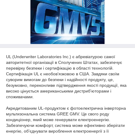
UL (Underwriter Laboratories Inc.) є абревіатурою самої
авторитетної організації в Сполучених Штатах, забезпечує
перевірку безпеки і сертифікацію в області технологій.
Сертифікація UL є необов'язковою в США. Завдяки своїм
суворим вимогам до безпеки і надійності продукту, це,
безумовно, переконливе підтвердження якості продукції, яка
високо цінується американськими дистриб'юторами і
споживачами.
Акредитованим UL-продуктом є фотоелектрична інверторна
мультизональна система GREE GMV. Це свого роду
кондиціонер, який може генерувати електроенергію.
Забезпечуючи комфорт, система може ефективно зберігати
енергію, об'єднувати вироблення електроенергії з її