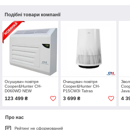
Подібні товари компанії
Осушувач повітря
Очищувач повітря
Звол
Cooper&Hunter CH-
Cooper&Hunter CH-
Coop
D060WD NEW
P15CW3I Tatras
Java
123 499
3 699
4 3
₴
₴
Про нас
Рейтинг не сформований