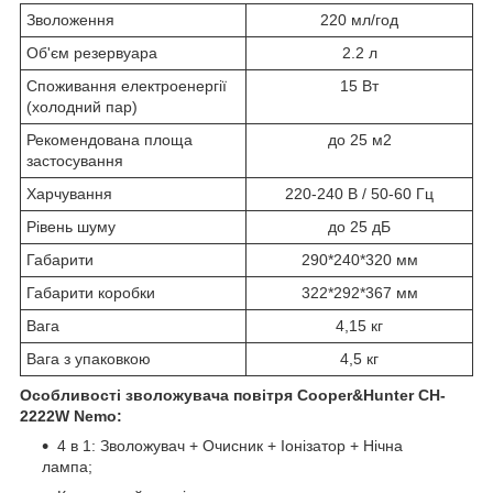
Зволоження
220 мл/год
Об'єм резервуара
2.2 л
Споживання електроенергії
15 Вт
(холодний пар)
Рекомендована площа
до 25 м2
застосування
Харчування
220-240 В / 50-60 Гц
Рівень шуму
до 25 дБ
Габарити
290*240*320 мм
Габарити коробки
322*292*367 мм
Вага
4,15 кг
Вага з упаковкою
4,5 кг
Особливості зволожувача повітря Cooper&Hunter CH-
2222W Nemo:
4 в 1: Зволожувач + Очисник + Іонізатор + Нічна
лампа;