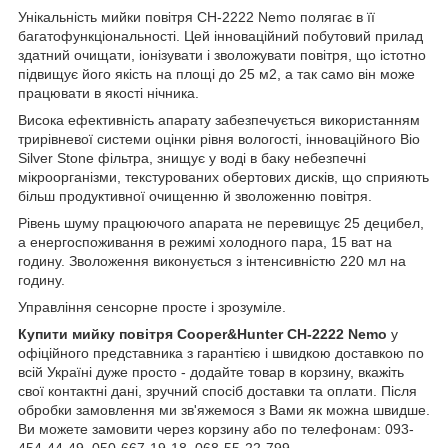
Унікальність мийки повітря CH-2222 Nemo полягає в її
багатофункціональності. Цей інноваційний побутовий прилад
здатний очищати, іонізувати і зволожувати повітря, що істотно
підвищує його якість на площі до 25 м2, а так само він може
працювати в якості нічника.
Висока ефективність апарату забезпечується використанням
трирівневої системи оцінки рівня вологості, інноваційного Bio
Silver Stone фільтра, знищує у воді в баку небезпечні
мікроорганізми, текстурованих обертових дисків, що сприяють
більш продуктивної очищенню й зволоженню повітря.
Рівень шуму працюючого апарата не перевищує 25 децибел,
а енергоспоживання в режимі холодного пара, 15 ват на
годину. Зволоження виконується з інтенсивністю 220 мл на
годину.
Управління сенсорне просте і зрозуміле.
Купити мийку повітря Cooper&Hunter CH-2222 Nemo
у
офіційного представника з гарантією і швидкою доставкою по
всій Україні дуже просто - додайте товар в корзину, вкажіть
свої контактні дані, зручний спосіб доставки та оплати. Після
обробки замовлення ми зв'яжемося з Вами як можна швидше.
Ви можете замовити через корзину або по телефонам: 093-