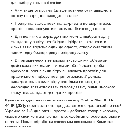
для вибору теплової завіси.
Чим вище отвір, тим більше повинна бути швидкість
потоку повітря, що виходить з завіси.
Повітряна завіса повинна закривати по ширині весь
проріз і розташовуватися якомога ближче до нього.
Для великих отворів, до яких можна підібрати одну
стандартну завісу, необхідно підібрати і встановити
кілька завіс впритул один до одного, створюючи таким
чином одну безперервну повітряну завісу.
В приміщеннях з великими внутрішніми об'ємами і
декількома виходами і входами обов'язково треба
врахувати вплив сили вітру виникають протягів для
правильного підбору повітряної завіси. У деяких
випадках вплив сили вітру настільки велике, що
необхідно встановлювати теплову завісу більш високого
класу, ніж стандарт для даних прорізів.
Купить воздушную тепловую завесу Olefini Mini KEH-
44 IR (ДУ)
у официального представителя с доставкой по всей
Украине за 1-3 дня очень просто - добавьте товар в корзину,
укажите свои контактные данные, удобный способ доставки и
оплаты. После обработки заказа мы свяжемся с Вами как