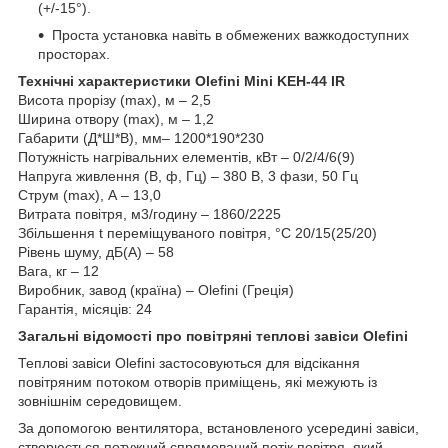
(+/-15°).
Проста установка навіть в обмежених важкодоступних
просторах.
Технічні характеристики Olefini Mini KEH-44 IR
Висота прорізу (max), м – 2,5
Ширина отвору (max), м – 1,2
Габарити (Д*Ш*В), мм– 1200*190*230
Потужність нагрівальних елементів, кВт – 0/2/4/6(9)
Напруга живлення (В, ф, Гц) – 380 B, 3 фази, 50 Гц
Струм (max), А – 13,0
Витрата повітря, м3/годину – 1860/2225
Збільшення t переміщуваного повітря, °С 20/15(25/20)
Рівень шуму, дБ(А) – 58
Вага, кг – 12
Виробник, завод (країна) – Olefini (Греція)
Гарантія, місяців: 24
Загальні відомості про повітряні теплові завіси Olefini
Теплові завіси Olefini застосовуються для відсікання
повітряним потоком отворів приміщень, які межують із
зовнішнім середовищем.
За допомогою вентилятора, встановленого усередині завіси,
створюється потужний спрямований потік повітря, який