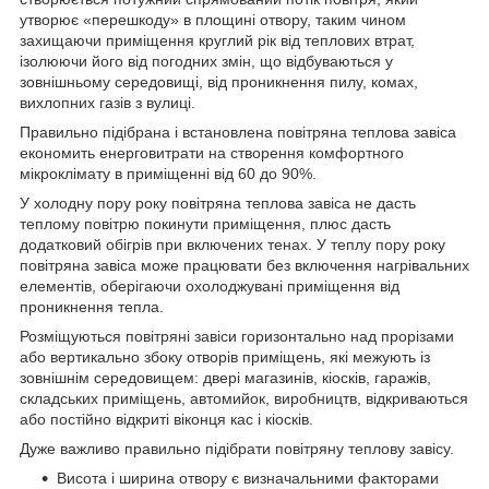
утворює «перешкоду» в площині отвору, таким чином
захищаючи приміщення круглий рік від теплових втрат,
ізолюючи його від погодних змін, що відбуваються у
зовнішньому середовищі, від проникнення пилу, комах,
вихлопних газів з вулиці.
Правильно підібрана і встановлена повітряна теплова завіса
економить енерговитрати на створення комфортного
мікроклімату в приміщенні від 60 до 90%.
У холодну пору року повітряна теплова завіса не дасть
теплому повітрю покинути приміщення, плюс дасть
додатковий обігрів при включених тенах. У теплу пору року
повітряна завіса може працювати без включення нагрівальних
елементів, оберігаючи охолоджувані приміщення від
проникнення тепла.
Розміщуються повітряні завіси горизонтально над прорізами
або вертикально збоку отворів приміщень, які межують із
зовнішнім середовищем: двері магазинів, кіосків, гаражів,
складських приміщень, автомийок, виробництв, відкриваються
або постійно відкриті віконця кас і кіосків.
Дуже важливо правильно підібрати повітряну теплову завісу.
Висота і ширина отвору є визначальними факторами