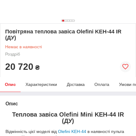
Повітряна теплова завіса Olefini KEH-44 IR
(ДУ)
Немає в наявності
Роздріб
20 720
₴
Опис
Характеристики
Доставка
Оплата
Умови п
Опис
Теплова завіса Olefini Mini KEH-44 IR
(ДУ)
Відмінність цієї моделі від
Olefini KEH-4
4
в наявності пульта