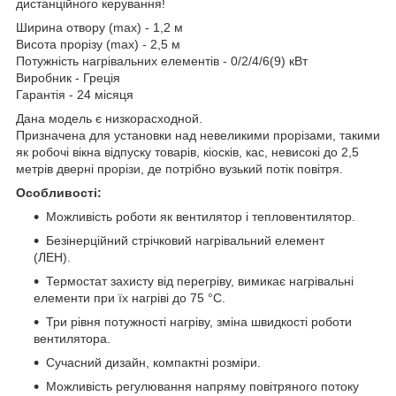
дистанційного керування!
Ширина отвору (max) - 1,2 м
Висота прорізу (max) - 2,5 м
Потужність нагрівальних елементів - 0/2/4/6(9) кВт
Виробник - Греція
Гарантія - 24 місяця
Дана модель є низкорасходной.
Призначена для установки над невеликими прорізами, такими
як робочі вікна відпуску товарів, кіосків, кас, невисокі до 2,5
метрів дверні прорізи, де потрібно вузький потік повітря.
Особливості:
Можливість роботи як вентилятор і тепловентилятор.
Безінерційний стрічковий нагрівальний елемент
(ЛЕН).
Термостат захисту від перегріву, вимикає нагрівальні
елементи при їх нагріві до 75 °С.
Три рівня потужності нагріву, зміна швидкості роботи
вентилятора.
Сучасний дизайн, компактні розміри.
Можливість регулювання напряму повітряного потоку