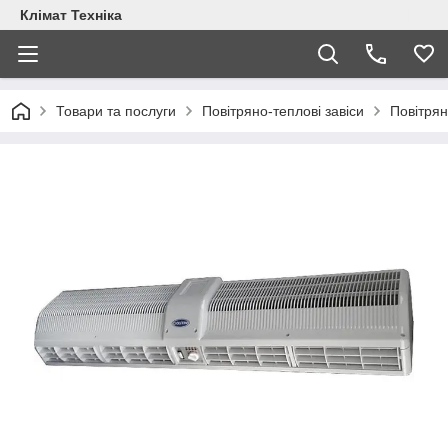
Клімат Техніка
Товари та послуги
Повітряно-теплові завіси
Повітрян