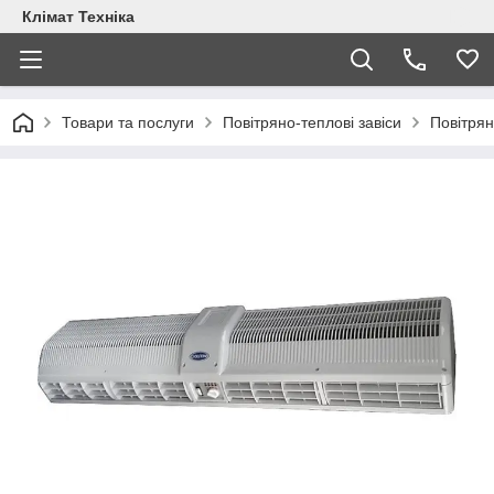
Клімат Техніка
Товари та послуги
Повітряно-теплові завіси
Повітрян