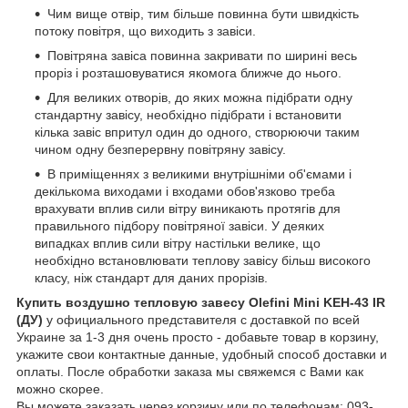
Чим вище отвір, тим більше повинна бути швидкість
потоку повітря, що виходить з завіси.
Повітряна завіса повинна закривати по ширині весь
проріз і розташовуватися якомога ближче до нього.
Для великих отворів, до яких можна підібрати одну
стандартну завісу, необхідно підібрати і встановити
кілька завіс впритул один до одного, створюючи таким
чином одну безперервну повітряну завісу.
В приміщеннях з великими внутрішніми об'ємами і
декількома виходами і входами обов'язково треба
врахувати вплив сили вітру виникають протягів для
правильного підбору повітряної завіси. У деяких
випадках вплив сили вітру настільки велике, що
необхідно встановлювати теплову завісу більш високого
класу, ніж стандарт для даних прорізів.
Купить воздушно тепловую завесу Olefini Mini KEH-43 IR
(ДУ)
у официального представителя с доставкой по всей
Украине за 1-3 дня очень просто - добавьте товар в корзину,
укажите свои контактные данные, удобный способ доставки и
оплаты. После обработки заказа мы свяжемся с Вами как
можно скорее.
Вы можете заказать через корзину или по телефонам: 093-