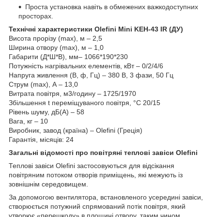
Проста установка навіть в обмежених важкодоступних
просторах.
Технічні характеристики Olefini Mini KEH-43 IR (ДУ)
Висота прорізу (max), м – 2,5
Ширина отвору (max), м – 1,0
Габарити (Д*Ш*В), мм– 1066*190*230
Потужність нагрівальних елементів, кВт – 0/2/4/6
Напруга живлення (В, ф, Гц) – 380 B, 3 фази, 50 Гц
Струм (max), А – 13,0
Витрата повітря, м3/годину – 1725/1970
Збільшення t переміщуваного повітря, °С 20/15
Рівень шуму, дБ(А) – 58
Вага, кг – 10
Виробник, завод (країна) – Olefini (Греція)
Гарантія, місяців: 24
Загальні відомості про повітряні теплові завіси Olefini
Теплові завіси Olefini застосовуються для відсікання
повітряним потоком отворів приміщень, які межують із
зовнішнім середовищем.
За допомогою вентилятора, встановленого усередині завіси,
створюється потужний спрямований потік повітря, який
утворює «перешкоду» в площині отвору, таким чином