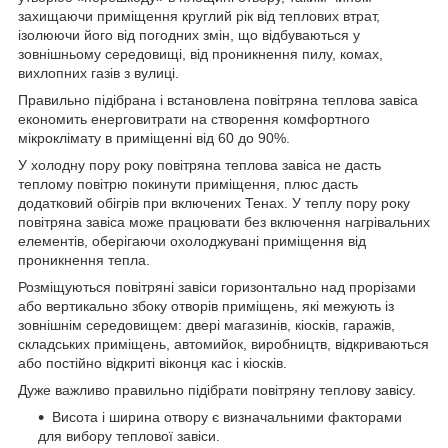
захищаючи приміщення круглий рік від теплових втрат,
ізолюючи його від погодних змін, що відбуваються у
зовнішньому середовищі, від проникнення пилу, комах,
вихлопних газів з вулиці.
Правильно підібрана і встановлена повітряна теплова завіса
економить енерговитрати на створення комфортного
мікроклімату в приміщенні від 60 до 90%.
У холодну пору року повітряна теплова завіса не дасть
теплому повітрю покинути приміщення, плюс дасть
додатковий обігрів при включених Тенах. У теплу пору року
повітряна завіса може працювати без включення нагрівальних
елементів, оберігаючи охолоджувані приміщення від
проникнення тепла.
Розміщуються повітряні завіси горизонтально над прорізами
або вертикально збоку отворів приміщень, які межують із
зовнішнім середовищем: двері магазинів, кіосків, гаражів,
складських приміщень, автомийок, виробництв, відкриваються
або постійно відкриті віконця кас і кіосків.
Дуже важливо правильно підібрати повітряну теплову завісу.
Висота і ширина отвору є визначальними факторами
для вибору теплової завіси.