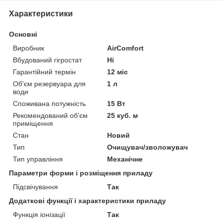
Характеристики
Основні
Виробник
AirComfort
Вбудований гігростат
Ні
Гарантійний термін
12 міс
Об'єм резервуара для
1 л
води
Споживана потужність
15 Вт
Рекомендований об'єм
25 куб. м
приміщення
Стан
Новий
Тип
Очищувач/зволожувач
Тип управління
Механічне
Параметри форми і розміщення приладу
Підсвічування
Так
Додаткові функції і характеристики приладу
Функція іонізації
Так