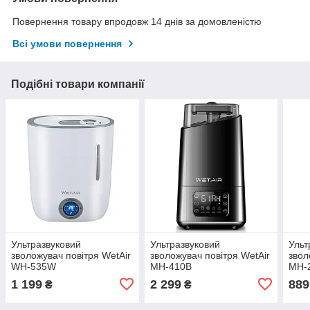
Повернення товару впродовж 14 днів за домовленістю
Всі умови повернення
Подібні товари компанії
Ультразвуковий
Ультразвуковий
Ульт
зволожувач повітря WetAir
зволожувач повітря WetAir
звол
WH-535W
MH-410B
MH-
1 199
2 299
889
₴
₴