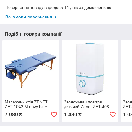
Повернення товару впродовж 14 днів за домовленістю
Всі умови повернення
Подібні товари компанії
Масажний стіл ZENET
Зволожувач повітря
Звол
ZET 1042 M navy blue
дитячий Zenet ZET-408
ZET
7 080
1 480
1 0
₴
₴