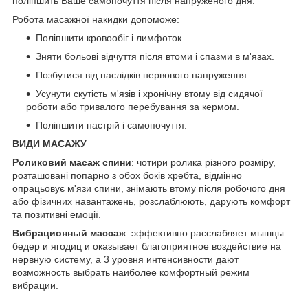
поліпшить Ваше самопочуття після напруженого дня.
Робота масажної накидки допоможе:
Поліпшити кровообіг і лимфоток.
Зняти больові відчуття після втоми і спазми в м'язах.
Позбутися від наслідків нервового напруження.
Усунути скутість м'язів і хронічну втому від сидячої
роботи або тривалого перебування за кермом.
Поліпшити настрій і самопочуття.
ВИДИ МАСАЖУ
Роликовий масаж спини
: чотири ролика різного розміру,
розташовані попарно з обох боків хребта, відмінно
опрацьовує м'язи спини, знімають втому після робочого дня
або фізичних навантажень, розслаблюють, дарують комфорт
та позитивні емоції.
Вибрационный массаж
: эффективно расслабляет мышцы
бедер и ягодиц и оказывает благоприятное воздействие на
нервную систему, а 3 уровня интенсивности дают
возможность выбрать наиболее комфортный режим
вибрации.