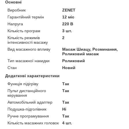
Основні
Виробник
ZENET
Гарантійний термін
12 міс
Напруга
220 В
Кількість програм
3 шт.
Кількість режимів
2
інтенсивності масажу
Вид масажного впливу
Масаж Шиацу, Розминання,
Роликовий масаж
Тип масажної накидки
Роликовий
Стан
Новий
Додаткові характеристики
Функція підігріву
Так
Пульт дистанційного
Так
керування
Автомобільний адаптер
Так
Подушка-підголівник
Ні
Ручне програмування
Так
Кількість масажних головок
4 шт.