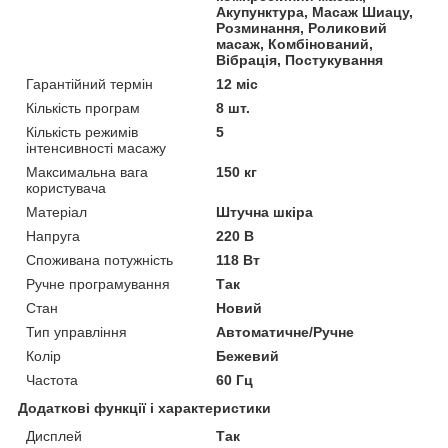
Акупунктура, Масаж Шиацу,
Розминання, Роликовий
масаж, Комбінований,
Вібрація, Постукування
Гарантійний термін
12 міс
Кількість програм
8 шт.
Кількість режимів
5
інтенсивності масажу
Максимальна вага
150 кг
користувача
Матеріал
Штучна шкіра
Напруга
220 В
Споживана потужність
118 Вт
Ручне програмування
Так
Стан
Новий
Тип управління
Автоматичне/Ручне
Колір
Бежевий
Частота
60 Гц
Додаткові функції і характеристики
Дисплей
Так