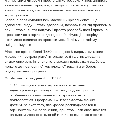
мануальним лікарем і просто антистрессом. Різноманітність
автоматизованих програм, функцій і простота в управлінні
ними принесе задоволення навіть самому вимогливому
користувачеві.
Головне спрямування всіх масажних крісел Zenet – це
допомогти людині стати здоровим, позбавитися від проблем в
спині, втома, зняти напругу і просто розслабитися і приємно
провести час з користю для здоров'я. Функція прогріву
позитивно впливає на процеси метаболізму організму,
зміцнює імунітет.
Масажне крісло Zenet 1550 оснащене 5 видами сучасних
масажних програм різної інтенсивності та стимулювання
визначених зон. Інтенсивність масажу варіюється від більш
легкого до повноцінної комплексної терапії з вибором
індивідуальної програми.
Особливості моделі ZET 1550:
С помощью пульта управления возможно
адаптировать роликовую систему под вес, рост и
особенности анатомического строения тела
пользователя. Программы «Невесомости» можно
достичь за счет того, что кресло раскладывается в
горизонтальном положении, при этом ноги оказываются
на одном уровне с головой или даже выше, за счет чего