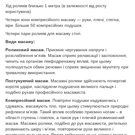
Хід роликів близько 1 метра (в залежності від росту
користувача)
Чотири зони компресійного масажу — руки, плечі, стегна,
ікри. Більше 50 компресійних подушок.
Чотири пари роликів для масажу стоп.
Види масажу:
Роликовий масаж.
Приємне чергування напруги і
розслаблення м'язів. Масаж сприяє релаксації і заспокоєння,
чинить на організм лімфодренажну вплив, при цьому
поліпшується обмін речовин і сприяє зміцненню імунітету при
тривалому використання.
Постукуючий масаж
. Масажні ролики здійснюють почергові
короткі удари, наслідуючи подушечок великого пальця і
подібно рухам професійного масажиста.
Компресійний масаж
. Повітряні подушки надуваючись і
сдуваясь, масажують тіло, при цьому стимулюються природні
рефлекси м'язів. Такий вплив особливо приємно ногам – в
області ступень і гомілок, а також рук і плечей розминаючий
масаж. Масажні ролики, подібно до рук масажиста, ретельно
розминають шкіру і м'язи, повторюючи рухи великого і
вказівного пальців рук. Вплив здійснюється на активні точки в