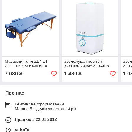
Масажний стіл ZENET
Зволожувач повітря
Звол
ZET 1042 M navy blue
дитячий Zenet ZET-408
ZET
7 080
1 480
1 0
₴
₴
Про нас
Рейтинг не сформований
Менше 5 відгуків за останній рік
Працює з 22.01.2012
м. Київ