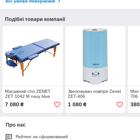
Всі умови повернення
Подібні товари компанії
Масажний стіл ZENET
Зволожувач повітря Zenet
Міні
ZET 1042 M navy blue
ZET-406
706
7 080
1 080
380
₴
₴
Про нас
Рейтинг не сформований