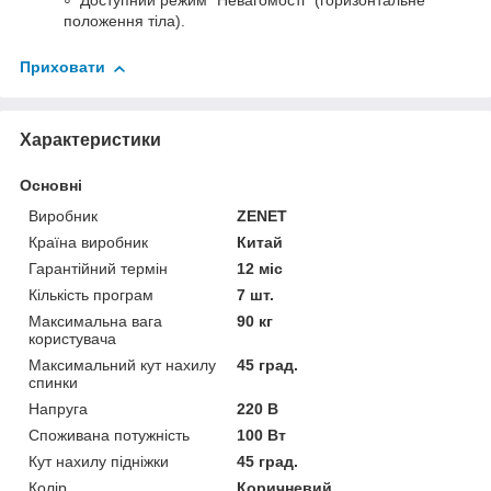
Доступний режим "Невагомості" (горизонтальне
положення тіла).
Приховати
Характеристики
Основні
Виробник
ZENET
Країна виробник
Китай
Гарантійний термін
12 міс
Кількість програм
7 шт.
Максимальна вага
90 кг
користувача
Максимальний кут нахилу
45 град.
спинки
Напруга
220 В
Споживана потужність
100 Вт
Кут нахилу підніжки
45 град.
Колір
Коричневий