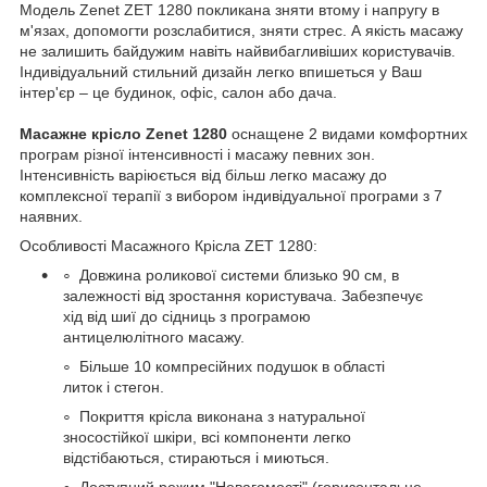
Модель Zenet ZET 1280 покликана зняти втому і напругу в
м'язах, допомогти розслабитися, зняти стрес. А якість масажу
не залишить байдужим навіть найвибагливіших користувачів.
Індивідуальний стильний дизайн легко впишеться у Ваш
інтер'єр – це будинок, офіс, салон або дача.
Масажне крісло Zenet 1280
оснащене 2 видами комфортних
програм різної інтенсивності і масажу певних зон.
Інтенсивність варіюється від більш легко масажу до
комплексної терапії з вибором індивідуальної програми з 7
наявних.
Особливості Масажного Крісла ZET 1280:
Довжина роликової системи близько 90 см, в
залежності від зростання користувача. Забезпечує
хід від шиї до сідниць з програмою
антицелюлітного масажу.
Більше 10 компресійних подушок в області
литок і стегон.
Покриття крісла виконана з натуральної
зносостійкої шкіри, всі компоненти легко
відстібаються, стираються і миються.