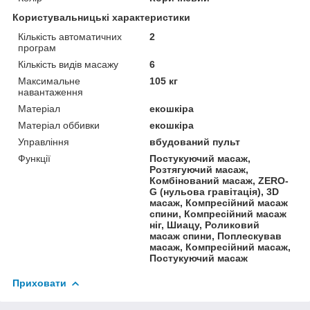
Користувальницькі характеристики
Кількість автоматичних
2
програм
Кількість видів масажу
6
Максимальне
105 кг
навантаження
Матеріал
екошкіра
Матеріал оббивки
екошкіра
Управління
вбудований пульт
Функції
Постукуючий масаж,
Розтягуючий масаж,
Комбінований масаж, ZERO-
G (нульова гравітація), 3D
масаж, Компресійний масаж
спини, Компресійний масаж
ніг, Шиацу, Роликовий
масаж спини, Поплескував
масаж, Компресійний масаж,
Постукуючий масаж
Приховати