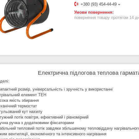
+380 (93) 454-44-49
повернення товару протягом 14 д
Електрична підлогова теплова гармат
делі:
мпактний розмір, універсальність і зручність у використанні
грівальний елемент ТЕН
сока якість збирання
ханічний термостат
гульований кут нахилу
тужний потік повітря, ефективний і рівномірний
учна ручка з додатковими фіксаторами
абільний тепловий потік завдяки збільшеному тепловіддачу нагрівально
жим вентиляції, економічного та інтенсивного нагрівання