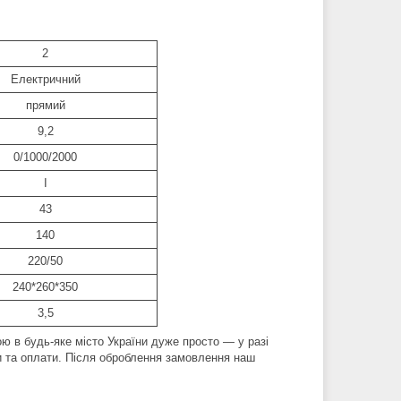
2
Електричний
прямий
9,2
0/1000/2000
I
43
140
220/50
240*260*350
3,5
ою в будь-яке місто України дуже просто — у разі
ки та оплати. Після оброблення замовлення наш
!