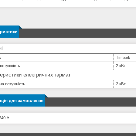
еристики
ні
к
Timberk
потужність
2 кВт
еристики електричних гармат
на потужність
2 кВт
ція для замовлення
540 ₴