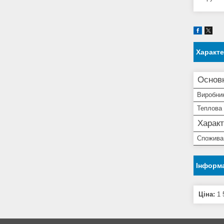
Характ
Основ
Виробни
Теплова 
Характ
Спожива
Інформа
Ціна:
1 