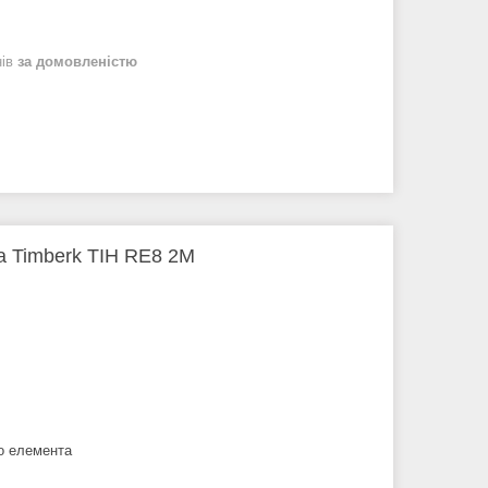
нів
за домовленістю
а Timberk TIH RE8 2M
го елемента