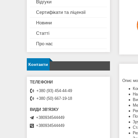
Відгуки
Сертифікати та ліцензії
Новини
Статті
Про нас
Контакти
Опис мо
Ко
+380 (93) 454-44-49
На
+380 (50) 667-19-18
Ви
Ме
Ре
По
+380934544449
Зр
+380934544449
Ст
Ре