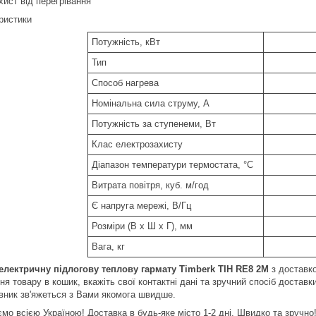
хист від перегрівання
ристики
Потужність, кВт
Тип
Способ нагрева
Номінальна сила струму, А
Потужність за ступенеми, Вт
Клас електрозахисту
Діапазон температури термостата, °C
Витрата повітря, куб. м/год
Є напруга мережі, В/Гц
Розміри (В х Ш х Г), мм
Вага, кг
електричну підлогову теплову гармату Timberk TIH RE8 2M
з доставк
я товару в кошик, вкажіть свої контактні дані та зручний спосіб достав
вник зв'яжеться з Вами якомога швидше.
мо всією Україною! Доставка в будь-яке місто 1-2 дні. Швидко та зручно