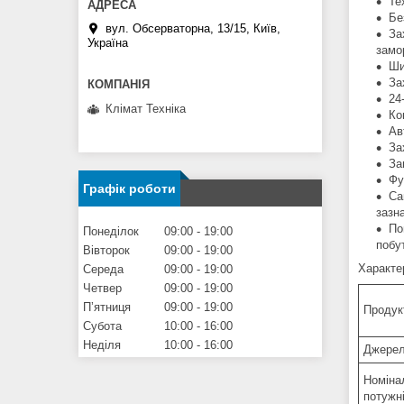
Те
Бе
вул. Обсерваторна, 13/15, Київ,
За
Україна
замо
Ши
За
24
Клімат Техніка
Ко
Ав
За
За
Фу
Графік роботи
Са
зазн
По
Понеділок
09:00
19:00
побу
Вівторок
09:00
19:00
Характе
Середа
09:00
19:00
Четвер
09:00
19:00
Пʼятниця
09:00
19:00
Продук
Субота
10:00
16:00
Неділя
10:00
16:00
Джерел
Номіна
потужн