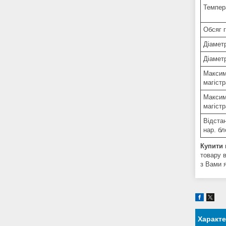
Темпер
Обсяг г
Діаметр
Діаметр
Максим
магістр
Максим
магістр
Відста
нар. бл
Купити 
товару в
з Вами 
Характ