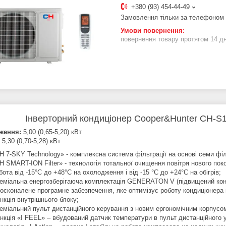
+380 (93) 454-44-49
Замовлення тільки за телефоном
повернення товару протягом 14 д
Інверторний кондиціонер Cooper&Hunter CH-S1
ження:
5,00 (0,65-5,20) кВт
5,30 (0,70-5,28) кВт
H 7-SKY Technology» - комплексна система фільтрації на основі семи філь
H SMART-ION Filter» - технологія тотальної очищення повітря нового поко
бота від -15°С до +48°С на охолодження і від -15 °С до +24°С на обігрів;
еміальна енергозберігаюча комплектація GENERATON V (підвищений контро
осконалене програмне забезпечення, яке оптимізує роботу кондиціонера 
нкція внутрішнього блоку;
еміальний пульт дистанційного керування з новим ергономічним корпусом
нкція «I FEEL» – вбудований датчик температури в пульт дистанційного у