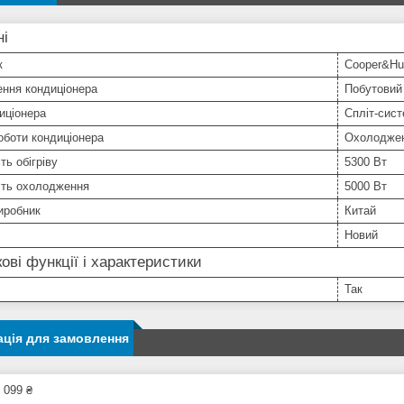
ні
к
Cooper&Hu
ння кондиціонера
Побутовий
иціонера
Спліт-сис
оботи кондиціонера
Охолоджен
ть обігріву
5300 Вт
сть охолодження
5000 Вт
иробник
Китай
Новий
ові функції і характеристики
Так
ція для замовлення
 099 ₴