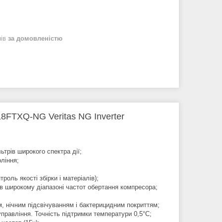
нів
за домовленістю
8FTXQ-NG Veritas NG Inverter
трів широкого спектра дії;
ління;
ль якості збірки і матеріалів);
в широкому діапазоні частот обертання компресора;
, нічним підсвічуванням і бактерицидним покриттям;
правління. Точність підтримки температури 0,5°С;