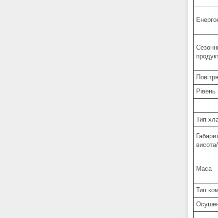
Енерго
Сезонн
продук
Повітр
Рівень
Тип хл
Габарит
висота
Маса
Тип ко
Осуше