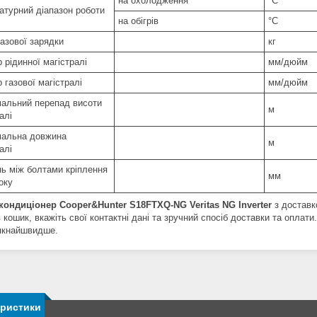
на охолодження
°C
атурний діапазон роботи
на обігрів
°C
азової зарядки
кг
 рідинної магістралі
мм/дюйм
 газової магістралі
мм/дюйм
альний перепад висоти
м
алі
альна довжина
м
алі
нь між болтами кріплення
мм
оку
кондиціонер Cooper&Hunter S18FTXQ-NG Veritas NG Inverter
з доставк
 кошик, вкажіть свої контактні дані та зручний спосіб доставки та опла
якнайшвидше.
еристики