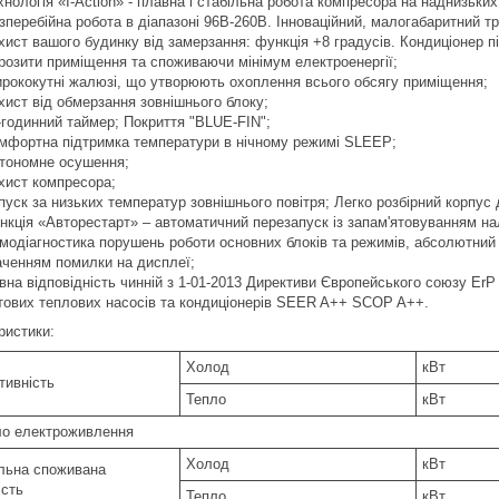
хнологія «I-Action» - плавна і стабільна робота компресора на наднизьких 
зперебійна робота в діапазоні 96В-260В. Інноваційний, малогабаритний 
хист вашого будинку від замерзання: функція +8 градусів. Кондиціонер 
розити приміщення та споживаючи мінімум електроенергії;
рококутні жалюзі, що утворюють охоплення всього обсягу приміщення;
хист від обмерзання зовнішнього блоку;
-годинний таймер; Покриття "BLUE-FIN";
мфортна підтримка температури в нічному режимі SLEEP;
тономне осушення;
хист компресора;
пуск за низьких температур зовнішнього повітря; Легко розбірний корпу
нкція «Авторестарт» – автоматичний перезапуск із запам'ятовуванням н
модіагностика порушень роботи основних блоків та режимів, абсолютний з
аченням помилки на дисплеї;
вна відповідність чинній з 1-01-2013 Директиви Європейського союзу ErP 
тових теплових насосів та кондиціонерів SEER A++ SCOP A++.
ристики:
Холод
кВт
тивність
Тепло
кВт
о електроживлення
Холод
кВт
льна споживана
ість
Тепло
кВт