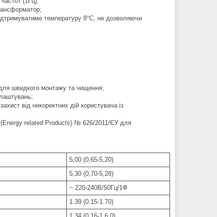
частот (1Гц);
трансформатор;
підтримуватиме температуру 8°С, не дозволяючи
с для швидкого монтажу та чищення;
алаштувань;
ахист від некоректних дій користувача із
(Energy related Products) № 626/2011/ЄУ для
5,00 (0,65-5,20)
5,30 (0,70-5,28)
~ 220-240В/50Гц/1Ф
1.39 (0.15-1.70)
1.34 (0.16-1.6.0)