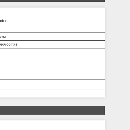
nter
тема
ня/обігрів