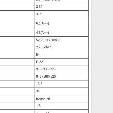
3.50
3.95
6,1(А++)
4,6(А++)
520/610/720/850
28/33/39/45
54
R 32
970х300х225
848×596х320
13,5
34
роторний
1,8