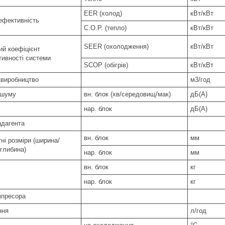
EER (холод)
кВт/кВт
ефективність
C.O.P. (тепло)
кВт/кВт
SEER (охолодження)
кВт/кВт
ий коефіцієнт
тивності системи
SCOP (обігрів)
кВт/кВт
явиробництво
м3/год
 шуму
вн. блок (хв/середовищ/мак)
дБ(А)
нар. блок
дБ(А)
адагента
вн. блок
мм
ні розміри (ширина/
/глибина)
нар. блок
мм
вн. блок
кг
нар. блок
кг
мпресора
ння
л/год