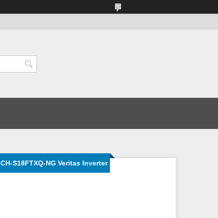
CH-S18FTXQ-NG Veritas Inverter