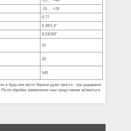
-15 ... +48
-15 ... +24
0,77
6,38/1,4"
9,53/3/8"
10
20
540
ою в будь-яке місто України дуже просто - при додаванні
ти. Після обробки замовлення наш представник зв'яжеться