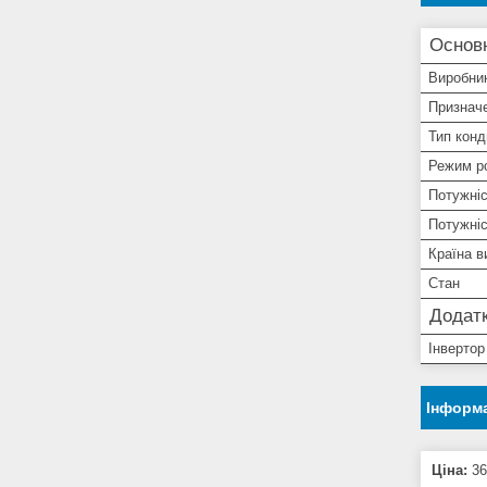
Основ
Виробни
Призначе
Тип конд
Режим р
Потужніс
Потужні
Країна в
Стан
Додатк
Інвертор
Інформа
Ціна:
36