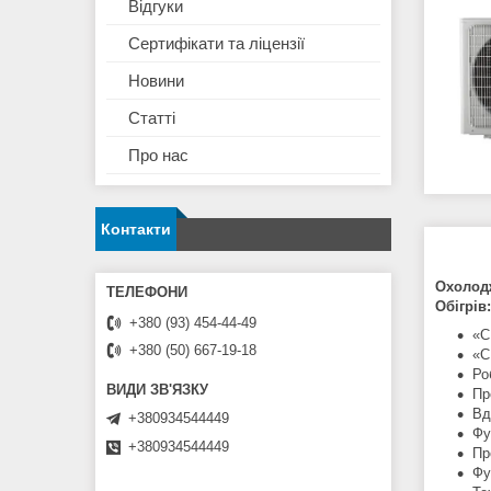
Відгуки
Сертифікати та ліцензії
Новини
Статті
Про нас
Контакти
Охолод
Обігрів:
+380 (93) 454-44-49
«C
+380 (50) 667-19-18
«C
Ро
Пр
Вд
+380934544449
Фу
+380934544449
Пр
Фу