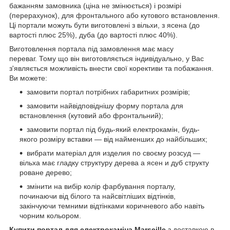
бажанням замовника (ціна не змінюється) і розмірі
(перерахунок), для фронтального або кутового встановлення.
Ці портали можуть бути виготовлені з вільхи, з ясена (до
вартості плюс 25%), дуба (до вартості плюс 40%).
Виготовлення портала під замовлення має масу
переваг. Тому що він виготовляється індивідуально, у Вас
з'являється можливість внести свої корективи та побажання.
Ви можете:
замовити портал потрібних габаритних розмірів;
замовити найвідповіднішу форму портала для
встановлення (кутовий або фронтальний);
замовити портал під будь-який електрокамін, будь-
якого розміру вставки — від найменших до найбільших;
вибрати матеріал для изделия по своєму розсуд —
вільха має гладку структуру дерева а ясен и дуб структу
роване дерево;
змінити на вибір колір фарбування порталу,
починаючи від білого та найсвітліших відтінків,
закінчуючи темними відтінками коричневого або навіть
чорним кольором.
Купити портал для електрокаміна Marseille
з доставкою в