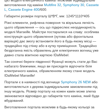
цієї моделі електричного каміна! Можливе індивідуальне
виготовлення під каміни
Multifire 32
,
Symphony 30
,
Cassete
L
,
Cassete Engine 400
/600.
Габаритні розміри порталу Ш*В*Г, мм: 1245*1110*405
Різні елементи, рифлена поверхня та візуальна легкість
цього обрамлення — ось що підкреслює неординарність
моделі Marseille. Майстри постаралися на славу: особлива
конструкція цього обрамлення (кутова або фронтальна
варіація) дає змогу встановити його в будь-якому місці —
традиційно під стінку або в кутку приміщення. Традиційно
бездоганна якість обрамлень для електричних вогнищ уже
давно стала візитною карткою IDaMebel.
Так сонячні береги південної Франції можуть стати до Вас
набагато ближчими, якщо ви присядете відпочити біля
електричного каміна, обрамленням якому стане модель
IDaMebel Marseille!
Портали є в наявності під вогнище
Symphony 26 NEW
або
виготовляється з дерева індивідуальним замовленням під
іншу модель. Розмір порталу на кожен камін може злегка
змінюватися відповідно до габаритів того каміна, який буде
вбудований.
Виготовлення портала можливе в будь-якому кольорі за