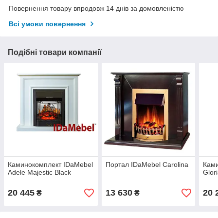
Повернення товару впродовж 14 днів за домовленістю
Всі умови повернення
Подібні товари компанії
Каминокомплект IDaMebel
Портал IDaMebel Carolina
Ками
Adele Majestic Black
Glor
20 445
13 630
20 
₴
₴