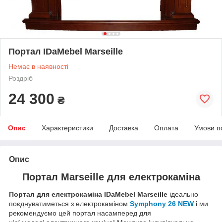
Портал IDaMebel Marseille
Немає в наявності
Роздріб
24 300
₴
Опис
Характеристики
Доставка
Оплата
Умови п
Опис
Портал Marseille для електрокаміна
Портал для електрокаміна
IDaMebel
Marseille
ідеально
поєднуватиметься з електрокаміном
Symphony 26 NEW
і ми
рекомендуємо цей портал насамперед для