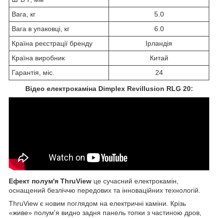
Вага, кг
5.0
Вага в упаковці, кг
6.0
Країна реєстрації бренду
Ірландія
Країна виробник
Китай
Гарантія, міс.
24
Відео електрокаміна Dimplex Revillusion RLG 20:
Ефект полум'я ThruView
це сучасний електрокамін,
оснащений безліччю передових та інноваційних технологій.
ThruView є новим поглядом на електричні каміни. Крізь
«живе» полум'я видно задня панель топки з частиною дров,