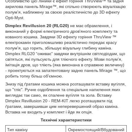
Особливістю цієї лінійки є ефект горіння ThruView™ та задня
акрилова панель Mirage™, які спільно створюють візуалізацію
полум'я, наближену за своєю реалістичністю до 3D ефекту
Opti-Myst.
Dimplex Revillusion 20 (RLG20)
не має обрамлення, і
виконаний у формі електричного дров'яного комплекту та
кованого кошика. Завдяки 3D ефекту горіння ThruView ™
електрокамін приголомшливо реалістично передає красу
полум'я, що горить, збільшує візуальну глибину каміна.
Dimplex RLG20 “оживає” завдяки внутрішнім світлодіодам, що
світяться, які пульсують для тліючого ефекту. Мови полум'я,
імітація дров, що тліють (яка виконана в справжню величину)
- проектуються на запатентовану задню панель Mirage ™, що
робить топку більш об'ємною.
Знизу під ґратами кошика можна розташувати вставку вугілля,
що "тліє". Ручне оздоблення та спеціальне напилення яких
виглядає так само, як спалене вугілля та зола. Вставку
Dimplex Revillusion 20 - REM-KIT легко розташувати під
ґратами, завершивши цим неперевершений образ каміна.
Вставка не входить у комплект і йде як опція.
Технічні характеристики
Тип каміну
Окремостоящий/Вбудований