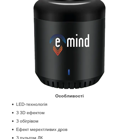
Особливості
LED-технологія
З 3D ефектом
З обігрівом
Ефект мерехтливих дров
З пультом ДК