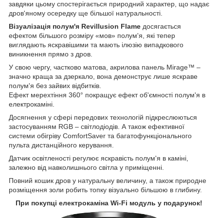
завдяки цьому спостерігається природний характер, що надає
дров'яному осередку ще більшої натуральності.
Візуалізація полум'я Revillusion Flame
досягається
ефектом більшого розміру «мов» полум'я, які тепер
виглядають яскравішими та мають ілюзію випадкового
виникнення прямо з дров.
У свою чергу, частково матова, акрилова панель Mirage™ –
значно краща за дзеркало, вона демонструє лише яскраве
полум'я без зайвих відбитків.
Ефект мерехтіння 360° покращує ефект об'ємності полум'я в
електрокаміні.
Досягнення у сфері передових технологій підкреслюються
застосуванням RGB – світлодіодів. А також ефективної
системи обігріву ComfortSaver та багатофункціонального
пульта дистанційного керування.
Датчик освітленості регулює яскравість полум'я в каміні,
залежно від навколишнього світла у приміщенні.
Повний кошик дров у натуральну величину, а також природне
розміщення золи робить топку візуально більшою в глибину.
При покупці електрокаміна Wi-Fi модуль у подарунок!