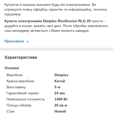
Купуючи в нашому магазині будь-які електрокаміни, Ви
отримуєте повну офіційну гарантію та інформаційну, технічну
підтримку.
Купити електрокамін Dimplex Revillusion RLG 20
просто -
додайте в кошик, вкажіть свої дані. Після обробки замовлення,
наш менеджер зв'яжеться з Вами якомога швидше.
Приховати
Характеристики
Основні
Виробник
Dimplex
Країна виробник
Китай
Вага каміну
5 кг
Гарантійний термін
24 міс
Номінальна потужність
1400 Вт
Площа обігріву
20 кв.м
Стан
Новий