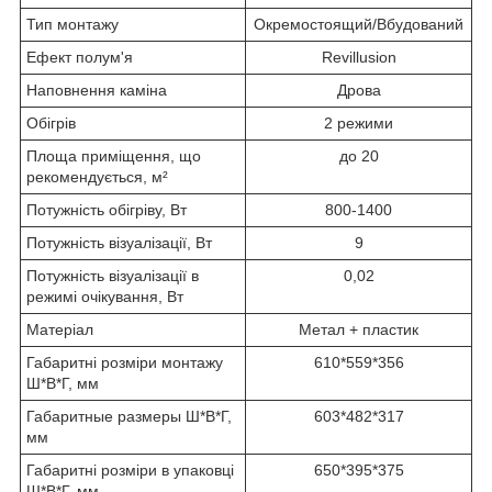
Тип монтажу
Окремостоящий/Вбудований
Ефект полум'я
Revillusion
Наповнення каміна
Дрова
Обігрів
2 режими
Площа приміщення, що
до 20
рекомендується, м²
Потужність обігріву, Вт
800-1400
Потужність візуалізації, Вт
9
Потужність візуалізації в
0,02
режимі очікування, Вт
Матеріал
Метал + пластик
Габаритні розміри монтажу
610*559*356
Ш*В*Г, мм
Габаритные размеры Ш*В*Г,
603*482*317
мм
Габаритні розміри в упаковці
650*395*375
Ш*В*Г, мм