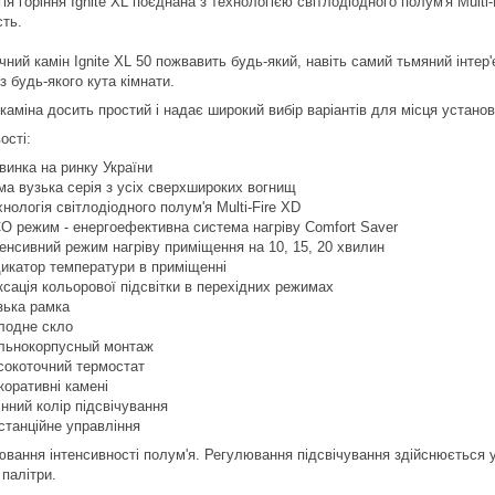
ія горіння Ignite XL поєднана з технологією світлодіодного полум'я Mult
сть.
чний камін Ignite XL 50 пожвавить будь-який, навіть самий тьмяний інтер
з будь-якого кута кімнати.
аміна досить простий і надає широкий вибір варіантів для місця установ
ості:
винка на ринку України
ма вузька серія з усіх сверхшироких вогнищ
хнологія світлодіодного полум'я Multi-Fire XD
O режим - енергоефективна система нагріву Comfort Saver
тенсивний режим нагріву приміщення на 10, 15, 20 хвилин
дикатор температури в приміщенні
ксація кольорової підсвітки в перехідних режимах
зька рамка
лодне скло
льнокорпусный монтаж
сокоточний термостат
коративні камені
інний колір підсвічування
станційне управління
ювання інтенсивності полум'я. Регулювання підсвічування здійснюється у
 палітри.