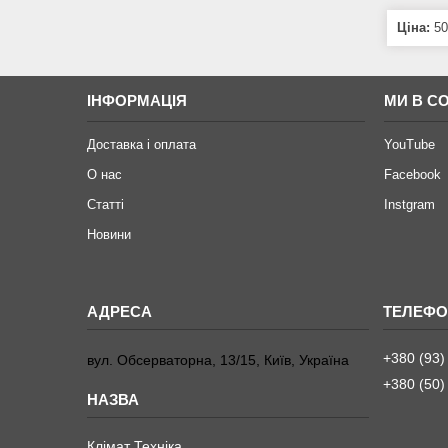
Ціна:
50
ІНФОРМАЦІЯ
МИ В С
Доставка і оплата
YouTube
О нас
Facebook
Статті
Instgram
Новини
+380 (93)
вул. Обсерваторна, 13/15, Київ, Україна
+380 (50)
Клімат Техніка