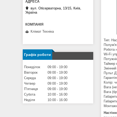
вул. Обсерваторна, 13/15, Київ,
Україна
Клімат Техніка
Тип: На
Полум'я
Робота н
Wi-Fi уп
Графік роботи
Потужніс
Таймер в
Понеділок
09:00
19:00
Змінний 
Вівторок
09:00
19:00
Пульт Д
Гарантія
Середа
09:00
19:00
Колір: 
Четвер
09:00
19:00
Вага (не
Пʼятниця
09:00
19:00
Вага (бр
Субота
10:00
16:00
Габарит
Неділя
10:00
16:00
Габарит
Монтажн
Настінн