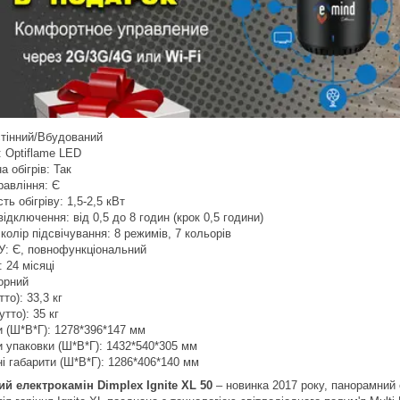
стінний/Вбудований
: Optiflame LED
а обігрів: Так
равління: Є
ть обігріву: 1,5-2,5 кВт
ідключення: від 0,5 до 8 годин (крок 0,5 години)
колір підсвічування: 8 режимів, 7 кольорів
У: Є, повнофункціональний
: 24 місяці
чорний
тто): 33,3 кг
утто): 35 кг
и (Ш*В*Г): 1278*396*147 мм
и упаковки (Ш*В*Г): 1432*540*305 мм
і габарити (Ш*В*Г): 1286*406*140 мм
ий електрокамін Dimplex Ignite XL 50
– новинка 2017 року, панорамний 