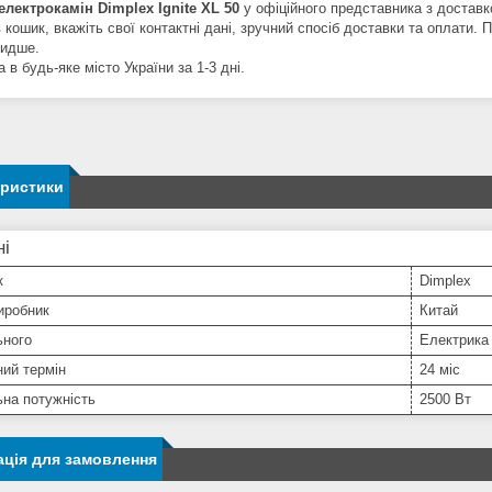
електрокамін Dimplex Ignite XL 50
у офіційного представника з доставк
 кошик, вкажіть свої контактні дані, зручний спосіб доставки та оплати
идше.
 в будь-яке місто України за 1-3 дні.
еристики
ні
к
Dimplex
иробник
Китай
ьного
Електрика
ний термін
24 міс
на потужність
2500 Вт
ція для замовлення