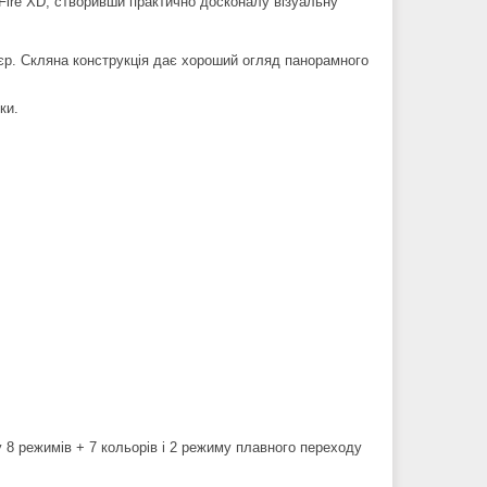
i-Fire XD, створивши практично досконалу візуальну
'єр. Скляна конструкція дає хороший огляд панорамного
ки.
 8 режимів + 7 кольорів і 2 режиму плавного переходу