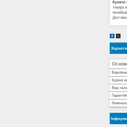
Купити 
товару в
якнайшв
Доставка
Характ
Основ
Виробни
Країна в
Вид пал
Гарантій
Номіналь
Інформа