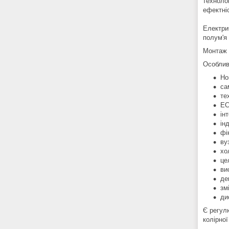
технолог
ефектні
Електри
полум'я 
Монтаж к
Особлив
Но
са
те
EC
ін
ін
фі
ву
хо
це
ви
де
зм
ди
Є регул
колірної