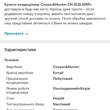
Купити кондиціонер Cooper&Hunter CH-S12LH/RP
з
доставкою в будь-яке місто України дуже просто - після
додавання товару в корзину, вкажіть свої контактні дані і
зручний спосіб доставки та оплати. Після обробки замовлення
наш представник зв'яжеться з Вами як можна швидше.
Приховати
Характеристики
Основні
Виробник
Cooper&Hunter
Країна виробник
Китай
Призначення
Побутовий
кондиціонера
Режим роботи
Охолодження/обігрів
кондиціонера
Стан
Новий
Тип внутрішнього блоку
Настінний
Тип кондиціонера
Спліт-система