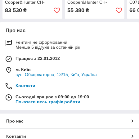
Cooper&Hunter CH-
Cooper&Hunter CH-
C07
IF071NK/CH-IU071NK
IF035NK/CH-IU035NK
83 530
55 380
66 
₴
₴
R410 Inverter
R410 Inverter
Про нас
Рейтинг не сформований
Менше 5 відгуків за останній рік
Працює з 22.01.2012
м. Київ
вул. Обсерваторна, 13/15, Київ, Україна
Контакти
Сьогодні працює з 09:00 до 19:00
Показати весь графік роботи
Про нас
Контакти