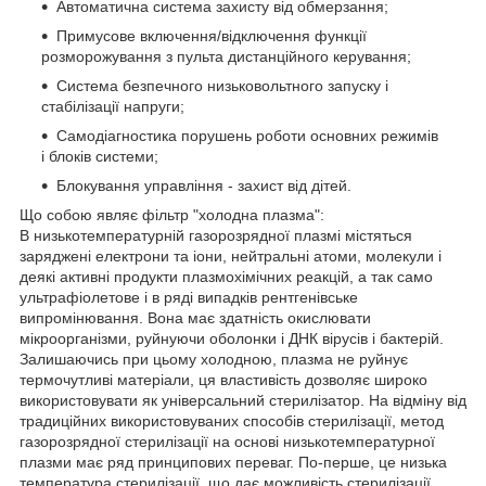
Автоматична система захисту від обмерзання;
Примусове включення/відключення функції
розморожування з пульта дистанційного керування;
Система безпечного низьковольтного запуску і
стабілізації напруги;
Самодіагностика порушень роботи основних режимів
і блоків системи;
Блокування управління - захист від дітей.
Що собою являє фільтр "холодна плазма":
В низькотемпературній газорозрядної плазмі містяться
заряджені електрони та іони, нейтральні атоми, молекули і
деякі активні продукти плазмохімічних реакцій, а так само
ультрафіолетове і в ряді випадків рентгенівське
випромінювання. Вона має здатність окислювати
мікроорганізми, руйнуючи оболонки і ДНК вірусів і бактерій.
Залишаючись при цьому холодною, плазма не руйнує
термочутливі матеріали, ця властивість дозволяє широко
використовувати як універсальний стерилізатор. На відміну від
традиційних використовуваних способів стерилізації, метод
газорозрядної стерилізації на основі низькотемпературної
плазми має ряд принципових переваг. По-перше, це низька
температура стерилізації, що дає можливість стерилізації