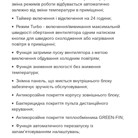
зміна режимів роботи відбувається автоматично
залежно від зміни температури в приміщенні;
Таймер включення і відключення на 24 години;
Режим Turbo - включення/вимикання максимальній
швидкості обертання вентилятора одним натиском
кнопки для швидкого охолодження або нагрівання
повітря в приміщенні;
Функція затримки пуску вентилятора з метою
виключення обдування холодним повітрям;
Функція зниження вологості без зниження
температури;
Знімна панель, що миється внутрішнього блоку
забезпечує зручність обслуговування;
Антикорозійне покриття корпусу зовнішнього блоку;
Бактерицидна покриття пульта дистанційного
керування;
Антикорозійне покриття теплообмінника GREEN-FIN;
Функція автоматичного перезапуску із
запам'ятовуванням налаштувань;