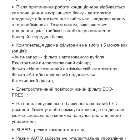
Після припинення роботи кондиціонера відбувається
самоочищення внутрішнього блоку - вентилятор
продовжує обертатися ще якийсь час, і видаляє вологу
з теплообмінника. Таким чином, виключається
утворення цвілі, грибків і запобігає розмноження
бактерій всередині блоку;
Комплектація двома фільтрами на вибір з 5 можливих
(опція):
«Анти-запах» - фільтр з активованого вугілля;
Електретний пиловловлюючий фільтр;
Фільтр «Нано-титановий антіхіміческій каталізатор»;
Фільтр «Антибактеріальний подавитель»;
Катехиновий фільтр;
Електростатичний повітроочисний фільтр ECO-
FRESH;
На панелі внутрішнього блоку розташований LED
дисплей. Увімкнути або вимкнути індикацію на дисплеї
можна спеціальною кнопкою на пульті дистанційного
управління;
SLEEP - режим комфортного сну;
Режим AUTO забезпечує інтелектуальне управління -