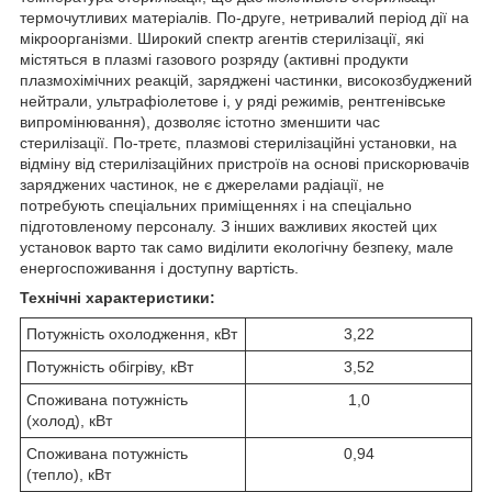
термочутливих матеріалів. По-друге, нетривалий період дії на
мікроорганізми. Широкий спектр агентів стерилізації, які
містяться в плазмі газового розряду (активні продукти
плазмохімічних реакцій, заряджені частинки, високозбуджений
нейтрали, ультрафіолетове і, у ряді режимів, рентгенівське
випромінювання), дозволяє істотно зменшити час
стерилізації. По-третє, плазмові стерилізаційні установки, на
відміну від стерилізаційних пристроїв на основі прискорювачів
заряджених частинок, не є джерелами радіації, не
потребують спеціальних приміщеннях і на спеціально
підготовленому персоналу. З інших важливих якостей цих
установок варто так само виділити екологічну безпеку, мале
енергоспоживання і доступну вартість.
Технічні характеристики:
Потужність охолодження, кВт
3,22
Потужність обігріву, кВт
3,52
Споживана потужність
1,0
(холод), кВт
Споживана потужність
0,94
(тепло), кВт