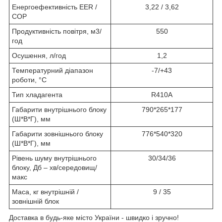
Енергоефективність EER /
3,22 / 3,62
COP
Продуктивність повітря, м3/
550
год
Осушення, л/год
1,2
Температурний діапазон
-7/+43
роботи, °C
Тип хладагента
R410A
Габарити внутрішнього блоку
790*265*177
(Ш*В*Г), мм
Габарити зовнішнього блоку
776*540*320
(Ш*В*Г), мм
Рівень шуму внутрішнього
30/34/36
блоку, Дб – хв/середовищ/
макс
Маса, кг внутрішній /
9 / 35
зовнішній блок
Доставка в будь-яке місто України - швидко і зручно!