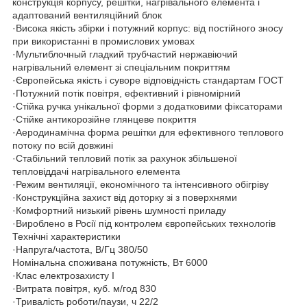
конструкція корпусу, решітки, нагрівального елемента і
адаптований вентиляційний блок
·Висока якість збірки і потужний корпус: від постійного зносу
при використанні в промислових умовах
·Мультиблочный гладкий трубчастий нержавіючий
нагрівальний елемент зі спеціальним покриттям
·Європейська якість і суворе відповідність стандартам ГОСТ
·Потужний потік повітря, ефективний і рівномірний
·Стійка ручка унікальної форми з додатковими фіксаторами
·Стійке антикорозійне глянцеве покриття
·Аеродинамічна форма решітки для ефективного теплового
потоку по всій довжині
·Стабільний тепловий потік за рахунок збільшеної
тепловіддачі нагрівального елемента
·Режим вентиляції, економічного та інтенсивного обігріву
·Конструкційна захист від доторку зі з поверхнями
·Комфортний низький рівень шумності приладу
·Вироблено в Росії під контролем європейських технологів
Технічні характеристики
·Напруга/частота, В/Гц 380/50
Номінальна споживана потужність, Вт 6000
·Клас електрозахисту I
·Витрата повітря, куб. м/год 830
·Тривалість роботи/паузи, ч 22/2