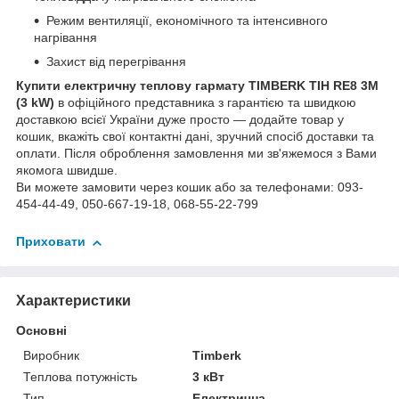
Режим вентиляції, економічного та інтенсивного
нагрівання
Захист від перегрівання
Купити електричну теплову гармату TIMBERK TIH RE8 3M
(3 kW)
в офіційного представника з гарантією та швидкою
доставкою всієї України дуже просто — додайте товар у
кошик, вкажіть свої контактні дані, зручний спосіб доставки та
оплати. Після оброблення замовлення ми зв'яжемося з Вами
якомога швидше.
Ви можете замовити через кошик або за телефонами: 093-
454-44-49, 050-667-19-18, 068-55-22-799
Приховати
Характеристики
Основні
Виробник
Timberk
Теплова потужність
3 кВт
Тип
Електрична