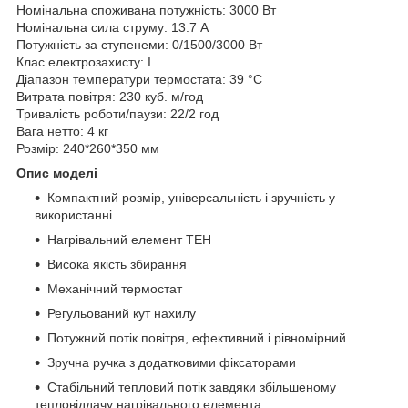
Номінальна споживана потужність: 3000 Вт
Номінальна сила струму: 13.7 А
Потужність за ступенеми: 0/1500/3000 Вт
Клас електрозахисту: I
Діапазон температури термостата: 39 °C
Витрата повітря: 230 куб. м/год
Тривалість роботи/паузи: 22/2 год
Вага нетто: 4 кг
Розмір: 240*260*350 мм
Опис моделі
Компактний розмір, універсальність і зручність у
використанні
Нагрівальний елемент ТЕН
Висока якість збирання
Механічний термостат
Регульований кут нахилу
Потужний потік повітря, ефективний і рівномірний
Зручна ручка з додатковими фіксаторами
Стабільний тепловий потік завдяки збільшеному
тепловіддачу нагрівального елемента