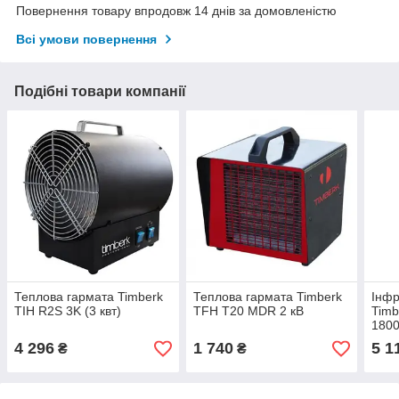
Повернення товару впродовж 14 днів за домовленістю
Всі умови повернення
Подібні товари компанії
Теплова гармата Timberk
Теплова гармата Timberk
Інфр
TIH R2S 3K (3 квт)
TFH T20 MDR 2 кВ
Timb
1800
4 296
1 740
5 1
₴
₴