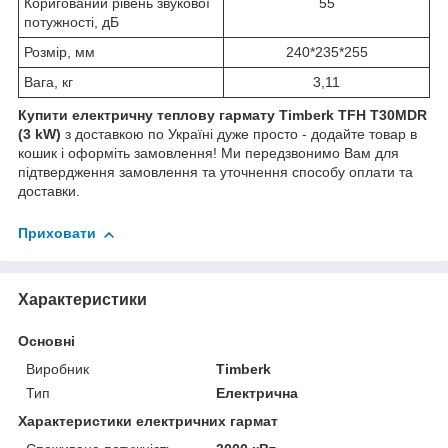
Коригований рівень звукової
55
потужності, дБ
Розмір, мм
240*235*255
Вага, кг
3,11
Купити електричну теплову гармату Timberk TFH T30MDR
(3 kW)
з доставкою по Україні дуже просто - додайте товар в
кошик і оформіть замовлення! Ми передзвонимо Вам для
підтвердження замовлення та уточнення способу оплати та
доставки.
Приховати
Характеристики
Основні
Виробник
Timberk
Тип
Електрична
Характеристики електричних гармат