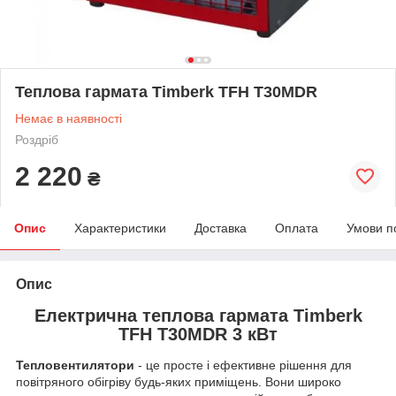
Теплова гармата Timberk TFH T30MDR
Немає в наявності
Роздріб
2 220
₴
Опис
Характеристики
Доставка
Оплата
Умови п
Опис
Електрична теплова гармата Timberk
TFH T30MDR 3 кВт
Тепловентилятори
- це просте і ефективне рішення для
повітряного обігріву будь-яких приміщень. Вони широко