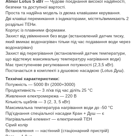
Atmor Lotus 5 кВт
— Чудове поєднання високої надійності,
безпеки та доступної вартості.
Проста та надійна модель із двома клавішами керування.
Дві клавіші перемикання з індикаторами, містять/вимикають 2
роздільні ТЕНи.
Корпус із плавними формами.
Захист від увімкнення без води (встановлений датчик тиску,
який вмикає водонагрівач тільки під час подавання води через
водонагрівач)
Захист від перегрівання (встановлений датчик температури,
що відстежує максимальну температуру нагрівання води)
Має триступеневе регулювання потужності (2,3,5 кВт).
Постачається в комплекті з душовою насадкою (Lotus Душ).
Технічні характеристики:
Потужність — 5000 Вт (2000+3000)
Продуктивність — 3 л/хв під час діліть 25 °C
Живлення електромережа — 220 В
Кількість щаблів — 3 (2, 3, 5 кВт)
Максимальна температура нагрівання води до -50 °C
Під'єднання спеціальної насадки Кран + Душ — є
Нагрівальний елемент — електричний ТЕН
Сірий колір
Встановлення — настінний (стаціонарний пристрій)