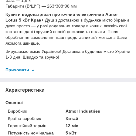
Вага — 1,8 кг
Габарити (В*Ш*Г) — 263*308*98 мм
Купити водонагрівач проточний електричний Atmor
Lotus 5 кВт Кран+ Душ
з доставкою в будь-яке місто України
дуже просто — у разі додавання товару в кошик, вкажіть свої
контактні дані і зручний спосіб доставки та оплати. Після
оброблення замовлення наш представник зв'яжеться з Вами
якомога швидше.
Вирушаємо всією Україною! Доставка в будь-яке місто України
1-3 дня. Швидко та зручно!
Приховати
Характеристики
Основні
Виробник
Atmor Industries
Країна виробник
Китай
Гарантійний термін
12 міс
Потужність номінальна
5 кВт