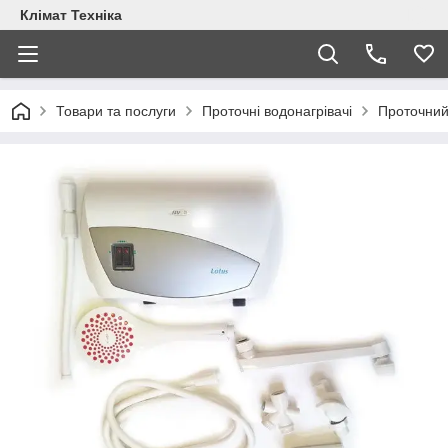
Клімат Техніка
Товари та послуги
Проточні водонагрівачі
Проточний 