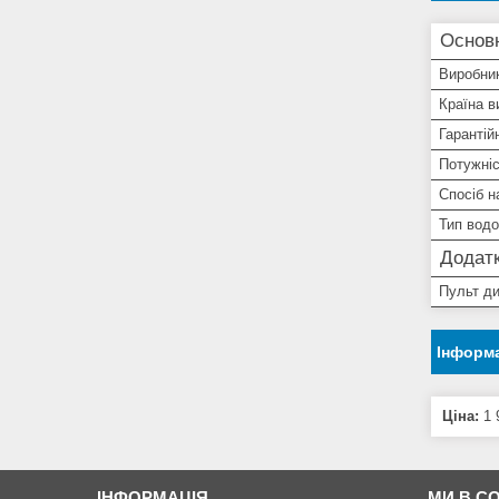
Основ
Виробни
Країна в
Гарантій
Потужніс
Спосіб н
Тип водо
Додатк
Пульт ди
Інформа
Ціна:
1 
ІНФОРМАЦІЯ
МИ В С