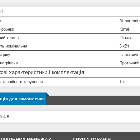
ні
к
Atmor Indus
иробник
Китай
ний термін
24 міс
ть номінальна
5 кВт
агріву
Електричн
нагрівача
Проточний
ові характеристики і комплектація
станційного керування
Так
ція для замовлення
904 ₴
ОЦІАЛЬНИХ МЕРЕЖАХ:
ГРУПИ ТОВАРІВ: