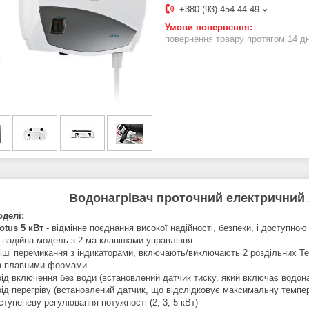
+380 (93) 454-44-49
повернення товару протягом 14 д
Водонагрівач проточний електричний 
делі:
otus 5 кВт
- відмінне поєднання високої надійності, безпеки, і доступною 
і надійна модель з 2-ма клавішами управління.
віші перемикання з індикаторами, включають/виключають 2 роздільних Те
з плавними формами.
від включення без води (встановлений датчик тиску, який включає водонаг
від перегріву (встановлений датчик, що відслідковує максимальну темпер
ступеневу регулювання потужності (2, 3, 5 кВт)