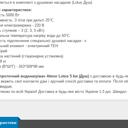
яється в комплекті з душовою насадкою (Lotus Душ)
і характеристики:
сть 5000 Вт
вність: 3 л/хв при дельті 25°С
я електромережа - 220 В
ь ступенів – 3 (2, 3, 5 кВт)
льна температура нагріву води до 50°С
сть підключення спеціальної душової насадки - є
льний елемент - електричний ТЕН
сірий
а настінний (стаціонарна установка)
8 кг
 (В*Ш*Г) - 263*308*98 мм
проточний водонагрівач Atmor Lotus 5 kw (Душ)
з доставкою в будь-як
 вкажіть свої контактні дані і зручний спосіб доставки та оплати. Після
швидше.
яємо по всій Україні! Доставка в будь-яке місто України 1-3 дні. Швидко 
еристики