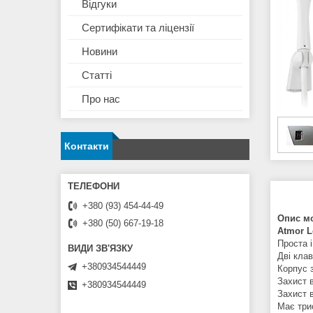
Відгуки
Сертифікати та ліцензії
Новини
Статті
Про нас
Контакти
+380 (93) 454-44-49
Опис мо
+380 (50) 667-19-18
Atmor L
Проста 
Дві кла
+380934544449
Корпус 
Захист 
+380934544449
Захист 
Має три