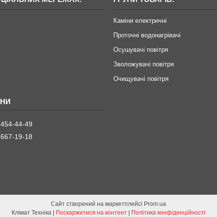
Каміни електричні
Проточні водонагрівачі
Осушувачі повітря
Зволожувачі повітря
Очищувачі повітря
 454-44-49
 667-19-18
Сайт створений на маркетплейсі
Prom.ua
Клімат Техніка |
Поскаржитися на контент
|
Політика конфіденційності