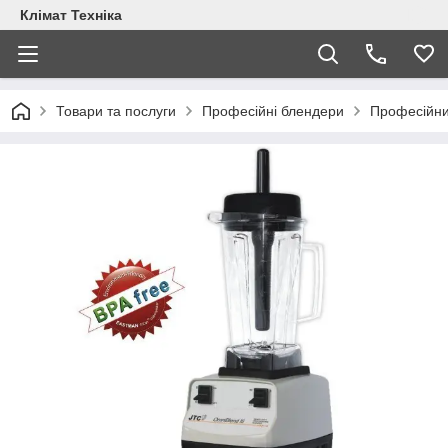
Клімат Техніка
Товари та послуги
Професійні блендери
Професійни