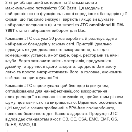
2 літри обладнаний мотором на 3 кінські сили з
максимальною потужністю 950 Ватів. Ця модель є
найпростішою
по
функціональності
серед інших блендерів цієї
фірми, що так само знижує її вартість і якщо ви шукаєте
найкраще поєднання ціни та якості то
JTC omniblend III TM-
788T
стане найкращим вибором для Вас.
Компанія JTC ось уже 30 років виробляє й реалізує одні з
найкращих блендерів у всьому світі. Пристрій ідеально
підходить як для домашнього використання, так і для
комерційних установ, як-от кафе, бари, ресторани та нічні
клуби. Варто зазначити якість матеріалів, продуманість
дизайну та зручності цього апарата, що дасть Вам змогу
легко та просто використовувати його, а головне, економити
свій час на приготуванні їжі.
Компанія JTC спроєктувала цей блендер із двигуном,
оптимізованим для найефективнішого використання
електроенергії в поєднанні з потужністю, прийнятним рівнем
шуму, довговічністю та витривалістю.
Відмітною особливістю
цієї моделі є глечик зроблений з
BPA-free
полікарбонату,
повністю безпечного для Вашого здоров'я.
Продукція JTC
відповідає стандартам якості
CB, CE, CSA, EMC, EMF, GS,
RoHS, SASO, UL
.