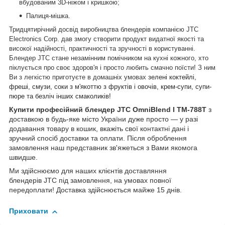
вбудованим 3D-ніжом і кришкою;
Палиця-мішка.
Тридцятирічний досвід виробництва блендерів компанією JTC
Electronics Corp. дав змогу створити продукт видатної якості та
високої надійності, практичності та зручності в користуванні.
Блендер JTC стане незамінним помічником на кухні кожного, хто
піклується про своє здоров'я і просто любить смачно поїсти! З ним
Ви з легкістю приготуєте в домашніх умовах
зелені коктейлі,
фреші, смузи, соки з м'якоттю з фруктів і овочів, крем-супи, супи-
пюре та безліч інших смаколиків!
Купити професійний блендер JTC OmniBlend I TM-788T
з
доставкою в будь-яке місто України дуже просто — у разі
додавання товару в кошик, вкажіть свої контактні дані і
зручний спосіб доставки та оплати. Після оброблення
замовлення наш представник зв'яжеться з Вами якомога
швидше.
Ми здійснюємо для наших клієнтів доставляння
блендерів JTC під замовлення, на умовах повної
передоплати! Доставка здійснюється майже 15 днів.
Приховати