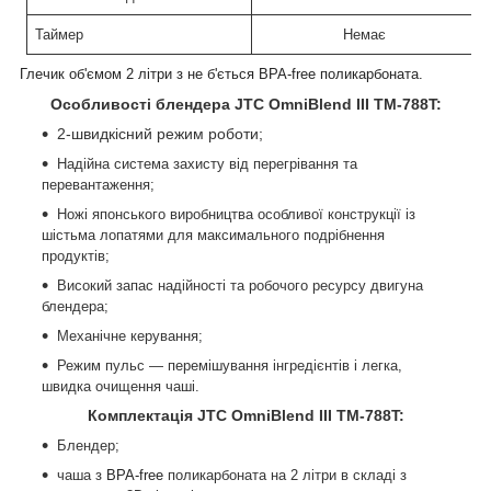
Таймер
Немає
Глечик об'ємом 2 літри з не б'ється
BPA-free
поликарбоната.
Особливості блендера JTC OmniBlend I
II
TM-788T:
2-швидкісний режим роботи;
Надійна система захисту від перегрівання та
перевантаження;
Ножі японського виробництва особливої конструкції із
шістьма лопатями для максимального подрібнення
продуктів;
Високий запас надійності та робочого ресурсу двигуна
блендера;
Механічне керування;
Режим пульс — перемішування інгредієнтів і легка,
швидка очищення чаші.
Комплектація JTC OmniBlend I
II
TM-788T:
Блендер;
чаша з
BPA-free
поликарбоната на 2 літри в складі з