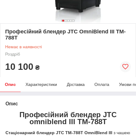
Професійний блендер JTC OmniBlend III TM-
788T
Немає в наявності
Роздріб
10 100
₴
Опис
Характеристики
Доставка
Оплата
Умови п
Опис
Професійний блендер JTC
omniblend III TM-788T
Стаціонарний блендер
JTC TM-788T OmniBlend III
з чашею