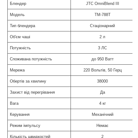
Блендер
JTC OmniBlend III
Модель
TM-788T
Тип блендера
Стаціонарний
Об'єм чаші
2 л
Потужність
3 ЛС
Споживана потужність
до 950 Ватт
Мережа
220 Вольтів, 50 Герц
Обертів за хвилину
38000
Захист від перегрівання
Да
Вага
4 кг
Керування
Механічний
Режим імпульсу
Немає
Кількість швидкостей
2