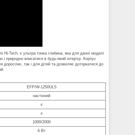
лі Hi-Tech, є ультра тонка глибина, яка для даної моделі
о і природно вписатися в будь-який інтер'єр. Корпус
ля дорослих, так і для дітей та дозволяє доторкатися до
ий.
EFP/W-1250ULS
настінний
є
є
1000/2000
6 Вт