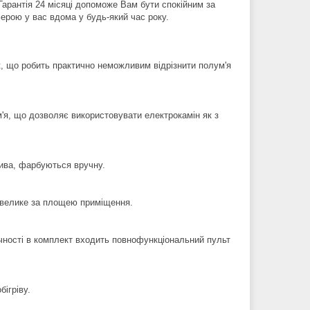
Гарантія 24 місяці допоможе Вам бути спокійним за
ерою у вас вдома у будь-який час року.
ct, що робить практично неможливим відрізнити полум'я
ум'я, що дозволяє використовувати електрокамін як з
алива, фарбуються вручну.
ть велике за площею приміщення.
учності в комплект входить повнофункціональний пульт
ігріву.