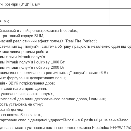
ні розміри (В*Ш*Г), мм
г
я, міс
йширший в лінійці електрокамінів Electrolux;
ьтра тонкий корпус SLIM;
часний реалістичний ефект полум'я "Real Fire Perfect";
стема імітації полум'я і система обігріву працюють незалежно один від о
и можливих режими роботи:
им тільки імітації полум'я
им імітації полум'я і обігріву 1000 Вт
им імітації полум'я і обігріву 2000 Вт
ксимально споживання в режимі імітації полум'я всього 6 Вт.
чне фарбування декоративних полін;
ція - ЗВУК потріскування дров;
ттєвий нагрів приміщення;
гулювання яскравості полум'я;
комплекті два види декоративного палива: дрова, і каміння;
оста установка на стіну;
остий догляд;
вна пожежобезпечність;
гартоване скло підвищеної ударостійкості - в 6 разів міцніше звичайного.
дована висота установки настінного електрокаміна Electrolux EFP/W-1250