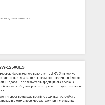
нів
за домовленістю
/W-1250ULS
з плоскою фронтальною панеллю і ULTRA-Slim корпус
поставляються два види декоративного палива, які легко
ласичні дрова – для любителів традиційного стилю. У
 вибравши необхідний рівень потужності. Будьте впевнені
іву.
ення своєї продукції, постійно ведуться розробки в
ектрокамінів стала нова модель електричного каміна