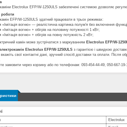
а
каміни Electrolux EFP/W-1250ULS забезпечені системою дозволяє регулю
 роботи
камін EFP/W-1250ULS здатний працювати в трьох режимах:
 «Імітація вогню» ― реалістична картинка полум'я без включення функції
 «Імітація вогню» + обігрів на половину потужності 1 кВт;
 «Імітація вогню» + обігрів на повну потужність 2 кВт;
ктричний камін може зустрічатися з маркуванням
Electrolux EFP/W-125
електрокамін Electrolux EFP/W-1250ULS
з гарантією і швидкою доставко
 вкажіть свої контактні дані, зручний спосіб доставки та оплати. Після
.
те замовити через корзину або по телефонам: 093-454-44-49, 050-667-19-1
еристики
ні
к
Electrolux