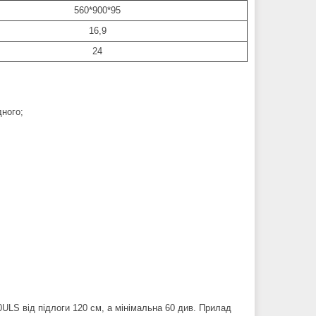
560*900*95
16,9
24
дного;
ULS від підлоги 120 см, а мінімальна 60 див. Прилад