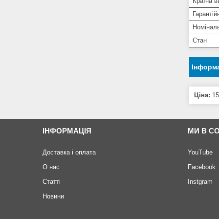
Країна в
Гарантій
Номіналь
Стан
Інформа
Ціна:
15
ІНФОРМАЦІЯ
МИ В С
Доставка і оплата
YouTube
О нас
Facebook
Статті
Instgram
Новини