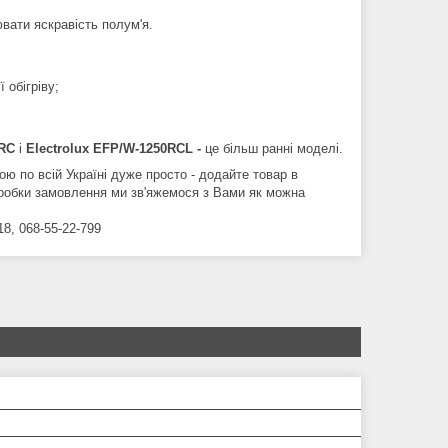
вати яскравість полум'я.
 обігріву;
0RC
і
Electrolux EFP/W-1250RCL -
це більш ранні моделі.
ю по всій Україні дуже просто - додайте товар в
 обробки замовлення ми зв'яжемося з Вами як можна
8, 068-55-22-799