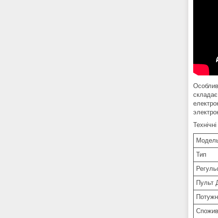
Особли
складає 
електрок
электро
Технічні
Модел
Тип
Регуль
Пульт 
Потужн
Спожива