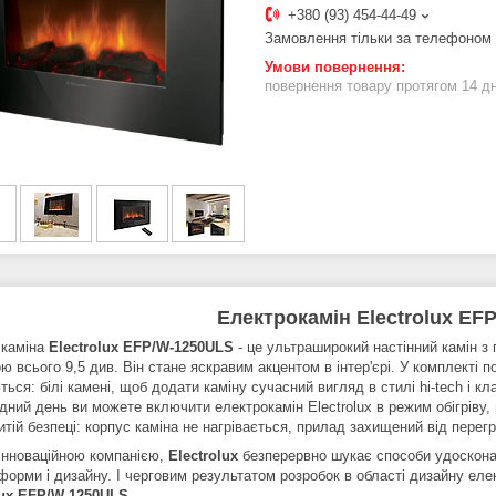
+380 (93) 454-44-49
Замовлення тільки за телефоном
повернення товару протягом 14 д
Електрокамін Electrolux
EFP
 каміна
Electrolux
EFP/W-1250ULS
- це ультраширокий настінний камін 
 всього 9,5 див. Він стане яскравим акцентом в інтер'єрі. У комплекті 
ься: білі камені, щоб додати каміну сучасний вигляд в стилі hi-tech і к
дний день ви можете включити електрокамін Electrolux в режим обігріву,
итій безпеці: корпус каміна не нагрівається, прилад захищений від перегр
інноваційною компанією,
Electrolux
безперервно шукає способи удосконал
 форми і дизайну. І черговим результатом розробок в області дизайну ел
lux
EFP/W-1250ULS
.