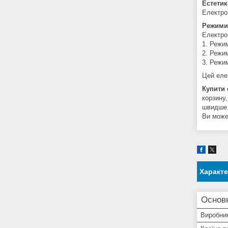
Естетик
Електро
Режими
Електро
1. Режим
2. Режим
3. Режим
Цей еле
Купити 
корзину,
швидше
Ви може
Характ
Основ
Виробни