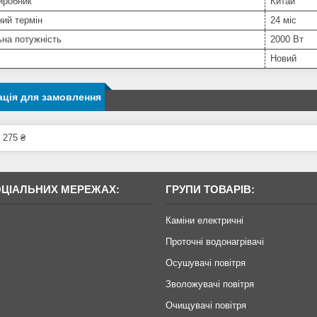
иробник
Китай
ний термін
24 міс
на потужність
2000 Вт
Новий
ція для замовлення
 275 ₴
ОЦІАЛЬНИХ МЕРЕЖАХ:
ГРУПИ ТОВАРІВ:
Каміни електричні
Проточні водонагрівачі
Осушувачі повітря
Зволожувачі повітря
Очищувачі повітря