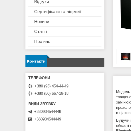
Відгуки
Сертифікати та ліцензії
Новини
Статті
Про нас
Контакти
+380 (93) 454-44-49
Модель
+380 (50) 667-19-18
товщиною
замінюют
прохоло
+380934544449
в цілков
+380934544449
Будучи 
області
Electro