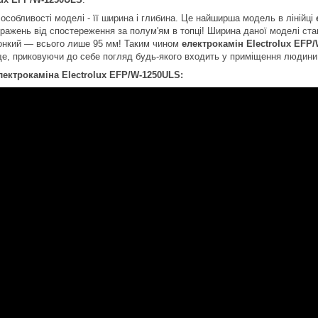
особливості моделі - її ширина і глибина. Це найширша модель в лінійці
ражень від спостереження за полум'ям в топці! Ширина даної моделі стан
онкий ― всього лише 95 мм! Таким чином
електрокамін
Electrolux
EFP/
е, приковуючи до себе погляд будь-якого входить у приміщення людини
лектрокаміна Electrolux
EFP/W-1250ULS: