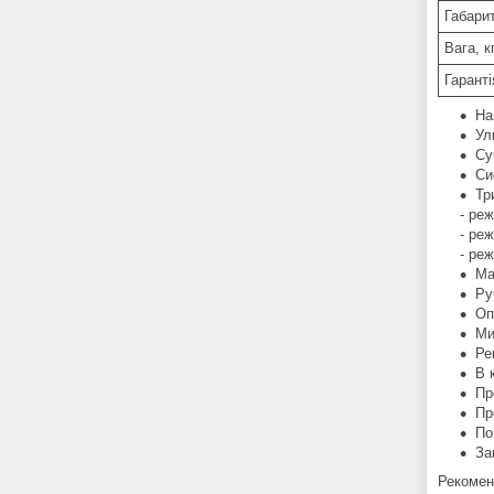
Габарит
Вага, к
Гаранті
На
Ул
Су
Си
Тр
- реж
- реж
- реж
Ма
Ру
Оп
Ми
Ре
В 
Пр
Пр
По
За
Рекомен