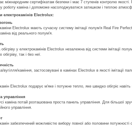
дає міжнародним сертифікатам безпеки і має 7 ступенів контролю якості. 
ну роботу каміна і допоможе насолоджуватися затишком і теплою атмосф
и електрокамінів Electrolux:
вогонь
аміни Electrolux мають сучасну систему імітації полум'я Real Fire Perfe
каміна від реального полум'я.
ть
обігріву у електрокамінів Electrolux незалежна від системи імітації пол
 обігріву, так і без неї.
ичність
а/вугілля/каміння, застосовувані в камінах Electrolux в якості імітації п
амін Electrolux подарує м'яке і потужне тепло, яке швидко обігріє наві
а управління
усі каміна потай розташована проста панель управління. Для більшої зр
ійного управління.
т
камін забезпечений можливістю вибору повної або половини потужності об