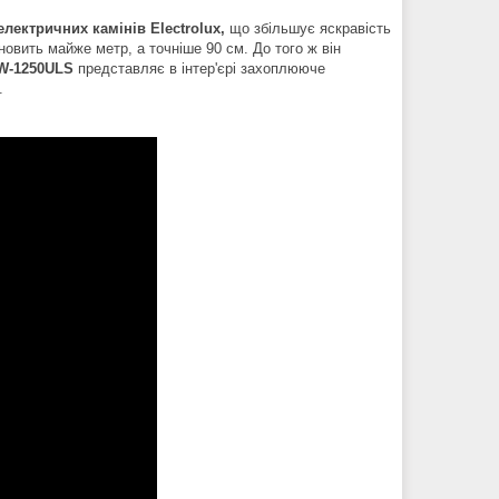
електричних камінів Electrolux,
що збільшує яскравість
овить майже метр, а точніше 90 см. До того ж він
W-1250ULS
представляє в інтер'єрі захоплююче
.