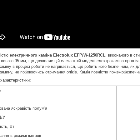
вістю
електричного каміна Electrolux EFP/W-1250RCL,
виконаного в сти
всього 95 мм, що дозволяє цій елегантній моделі електрокаміна органічн
аміну в процесі роботи не нагрівається, що робить його безпечним, як д
камину, не побоюючись отримання опіків. Камін повністю пожежобезпечн
 характеристики:
ь
ована яскравість полум'я
Д/У
ість, Вт
ння в режимі імітації