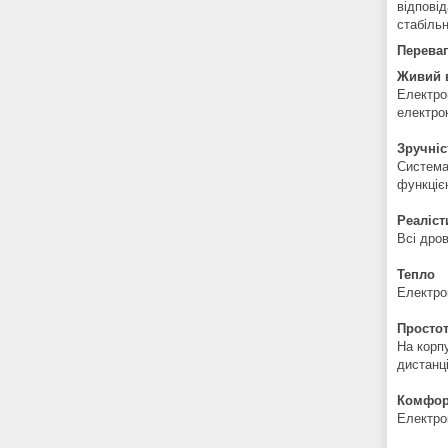
відпові
стабіль
Переваг
Живий 
Електрок
електро
Зручніс
Система 
функцією
Реаліст
Всі дров
Тепло
Електрок
Простот
На корп
дистанц
Комфор
Електро