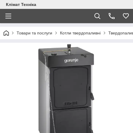
Клімат Техніка
Товари та послуги
Котли твердопаливні
Твердопалив