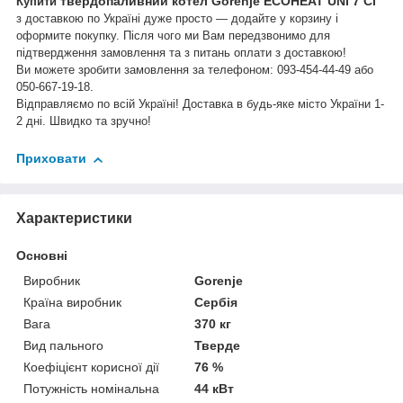
твердопаливний котел Gorenje ECOHEAT UNI 7 CI
Купити
з доставкою по Україні дуже просто ― додайте у корзину і
оформите покупку. Після чого ми Вам передзвонимо для
підтвердження замовлення та з питань оплати з доставкою!
Ви можете зробити замовлення за телефоном: 093-454-44-49 або
050-667-19-18
.
Відправляємо по всій Україні! Доставка в будь-яке місто України 1-
2 дні. Швидко та зручно!
Приховати
Характеристики
Основні
Виробник
Gorenje
Країна виробник
Сербія
Вага
370 кг
Вид пального
Тверде
Коефіцієнт корисної дії
76 %
Потужність номінальна
44 кВт