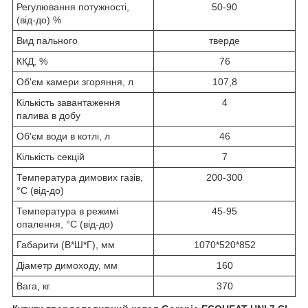
Регулювання потужності,
50-90
(від-до) %
Вид пального
тверде
ККД, %
76
Об'єм камери згоряння, л
107,8
Кількість завантаження
4
палива в добу
Об'єм води в котлі, л
46
Кількість секцій
7
Температура димових газів,
200-300
°C (від-до)
Температура в режимі
45-95
опалення,
°C (від-до)
Габарити (В*Ш*Г), мм
1070*520*852
Діаметр димоходу, мм
160
Вага, кг
370