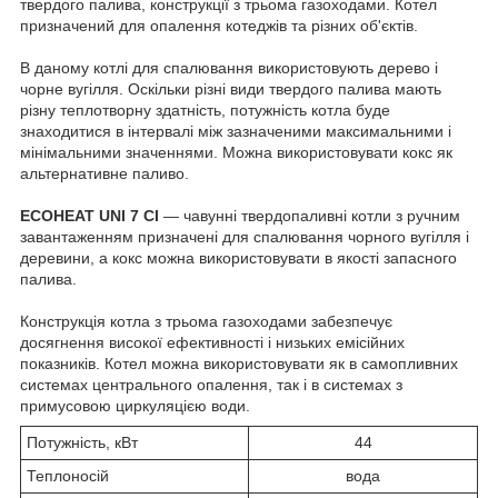
твердого палива, конструкції з трьома газоходами. Котел
призначений для опалення котеджів та різних об'єктів.
В даному котлі для спалювання використовують дерево і
чорне вугілля. Оскільки різні види твердого палива мають
різну теплотворну здатність, потужність котла буде
знаходитися в інтервалі між зазначеними максимальними і
мінімальними значеннями. Можна використовувати кокс як
альтернативне паливо.
ECOHEAT UNI 7 CI
― чавунні твердопаливні котли з ручним
завантаженням призначені для спалювання чорного вугілля і
деревини, а кокс можна використовувати в якості запасного
палива.
Конструкція котла з трьома газоходами забезпечує
досягнення високої ефективності і низьких емісійних
показників. Котел можна використовувати як в самопливних
системах центрального опалення, так і в системах з
примусовою циркуляцією води.
Потужність, кВт
44
Теплоносій
вода