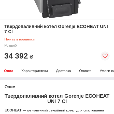
Твердопаливний котел Gorenje ECOHEAT UNI
7 CI
Немає в наявності
Роздріб
34 392
₴
Опис
Характеристики
Доставка
Оплата
Умови п
Опис
Твердопаливний котел Gorenje ECOHEAT
UNI 7 CI
ECOHEAT
— це чавунний секційний котел для спалювання