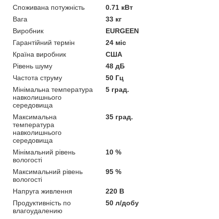
Споживана потужність
0.71 кВт
Вага
33 кг
Виробник
EURGEEN
Гарантійний термін
24 міс
Країна виробник
США
Рівень шуму
48 дБ
Частота струму
50 Гц
Мінімальна температура
5 град.
навколишнього
середовища
Максимальна
35 град.
температура
навколишнього
середовища
Мінімальний рівень
10 %
вологості
Максимальний рівень
95 %
вологості
Напруга живлення
220 В
Продуктивність по
50 л/добу
влагоудалению