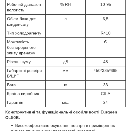
Робочий діапазон
% RH
10-95
вологість
Об'єм бака для
л
6,5
конденсату
Тип холодоагенту
R410
Можливість
Є
безперервного
зливу дренажу
Рівень шуму
дБ
48
Габаритні розміри
мм
450*335*665
В*Ш*Г
Вага
кг
33
Країна виробник
США
Гарантія
міс.
24
Конструктивні та функціональні особливості Eurgeen
OL50B:
Високоефективне осушення повітря в приміщеннях