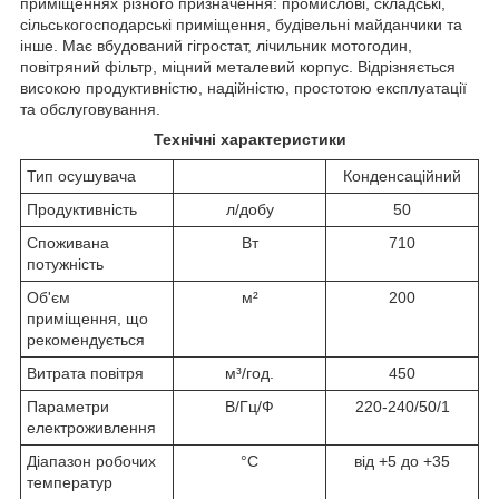
приміщеннях різного призначення: промислові, складські,
сільськогосподарські приміщення, будівельні майданчики та
інше. Має вбудований гігростат, лічильник мотогодин,
повітряний фільтр, міцний металевий корпус. Відрізняється
високою продуктивністю, надійністю, простотою експлуатації
та обслуговування.
Технічні характеристики
Тип осушувача
Конденсаційний
Продуктивність
л/добу
50
Споживана
Вт
710
потужність
Об'єм
м²
200
приміщення, що
рекомендується
Витрата повітря
м³/год.
450
Параметри
В/Гц/Ф
220-240/50/1
електроживлення
Діапазон робочих
°С
від +5 до +35
температур