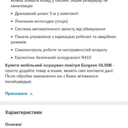
можна зливати назад у басейн, інший резервуар чи
каналізацію
Дренажний шланг 3 м у комплекті
Лічильник мотогодин (опція)
Система автоматичного захисту від обмерзання
Панель управління з індикацією робочих та аварійних
режимів
Самоконтроль роботи та несправностей апарату
Екологічно безпечний холодоагент R410
Купити мобільний осушувач повітря Eurgeen OL50B
-
просто додайте товар в кошик, вкажіть свої контактні дані.
Після обробки замовлення ми з Вами зв'яжемося
якнайшвидше.
Приховати
Характеристики
Основні