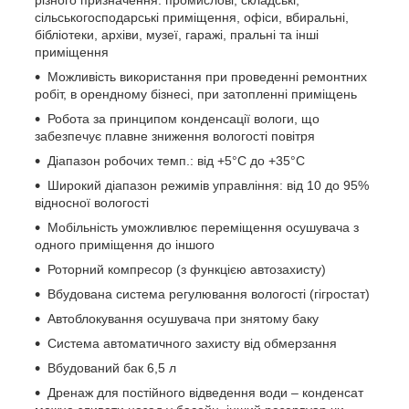
різного призначення: промислові, складські,
сільськогосподарські приміщення, офіси, вбиральні,
бібліотеки, архіви, музеї, гаражі, пральні та інші
приміщення
Можливість використання при проведенні ремонтних
робіт, в орендному бізнесі, при затопленні приміщень
Робота за принципом конденсації вологи, що
забезпечує плавне зниження вологості повітря
Діапазон робочих темп.: від +5°С до +35°С
Широкий діапазон режимів управління: від 10 до 95%
відносної вологості
Мобільність уможливлює переміщення осушувача з
одного приміщення до іншого
Роторний компресор (з функцією автозахисту)
Вбудована система регулювання вологості (гігростат)
Автоблокування осушувача при знятому баку
Система автоматичного захисту від обмерзання
Вбудований бак 6,5 л
Дренаж для постійного відведення води – конденсат