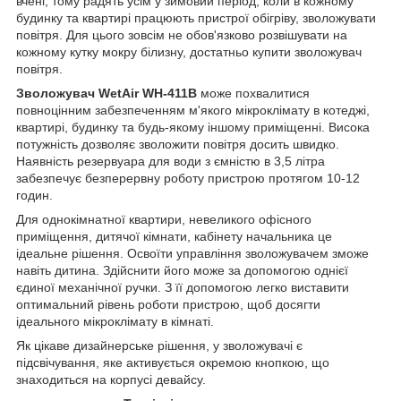
вчені, тому радять усім у зимовий період, коли в кожному
будинку та квартирі працюють пристрої обігріву, зволожувати
повітря. Для цього зовсім не обов'язково розвішувати на
кожному кутку мокру білизну, достатньо купити зволожувач
повітря.
Зволожувач WetAir WH-411B
може похвалитися
повноцінним забезпеченням м'якого мікроклімату в котеджі,
квартирі, будинку та будь-якому іншому приміщенні. Висока
потужність дозволяє зволожити повітря досить швидко.
Наявність резервуара для води з ємністю в 3,5 літра
забезпечує безперервну роботу пристрою протягом 10-12
годин.
Для однокімнатної квартири, невеликого офісного
приміщення, дитячої кімнати, кабінету начальника це
ідеальне рішення. Освоїти управління зволожувачем зможе
навіть дитина. Здійснити його може за допомогою однієї
єдиної механічної ручки. З її допомогою легко виставити
оптимальний рівень роботи пристрою, щоб досягти
ідеального мікроклімату в кімнаті.
Як цікаве дизайнерське рішення, у зволожувачі є
підсвічування, яке активується окремою кнопкою, що
знаходиться на корпусі девайсу.