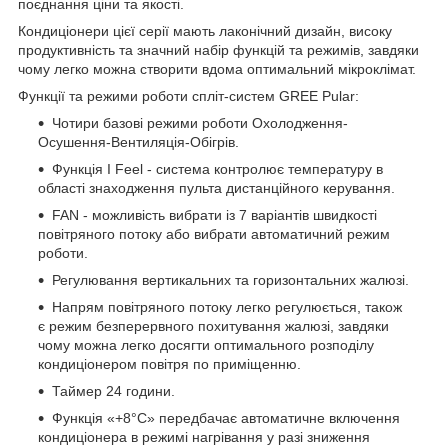
поєднання ціни та якості.
Кондиціонери цієї серії мають лаконічний дизайн, високу
продуктивність та значний набір функцій та режимів, завдяки
чому легко можна створити вдома оптимальний мікроклімат.
Функції та режими роботи спліт-систем GREE Pular:
Чотири базові режими роботи Охолодження-
Осушення-Вентиляція-Обігрів.
Функція I Feel - система контролює температуру в
області знаходження пульта дистанційного керування.
FAN - можливість вибрати із 7 варіантів швидкості
повітряного потоку або вибрати автоматичний режим
роботи.
Регулювання вертикальних та горизонтальних жалюзі.
Напрям повітряного потоку легко регулюється, також
є режим безперервного похитування жалюзі, завдяки
чому можна легко досягти оптимального розподілу
кондиціонером повітря по приміщенню.
Таймер 24 години.
Функція «+8°С» передбачає автоматичне включення
кондиціонера в режимі нагрівання у разі зниження