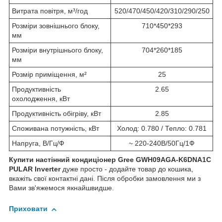
Витрата повітря, м³/год
520/470/450/420/310/290/250
Розміри зовнішнього блоку,
710*450*293
мм
Розміри внутрішнього блоку,
704*260*185
мм
Розмір приміщення, м²
25
Продуктивність
2.65
охолодження, кВт
Продуктивність обігріву, кВт
2.85
Споживана потужність, кВт
Холод: 0.780 / Тепло: 0.781
Напруга, В/Гц/Ф
~ 220-240В/50Гц/1Ф
Купити настінний кондиціонер Gree GWH09AGA-K6DNA1C
PULAR Inverter
дуже просто - додайте товар до кошика,
вкажіть свої контактні дані. Після обробки замовлення ми з
Вами зв'яжемося якнайшвидше.
Приховати