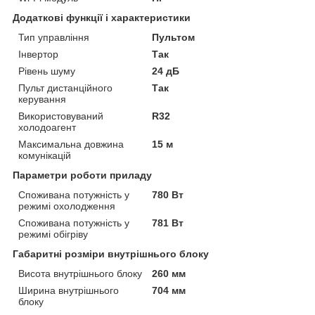
Додаткові функції і характеристики
Тип управління
Пультом
Інвертор
Так
Рівень шуму
24 дБ
Пульт дистанційного
Так
керування
Використовуваний
R32
холодоагент
Максимальна довжина
15 м
комунікацій
Параметри роботи приладу
Споживана потужність у
780 Вт
режимі охолодження
Споживана потужність у
781 Вт
режимі обігріву
Габаритні розміри внутрішнього блоку
Висота внутрішнього блоку
260 мм
Ширина внутрішнього
704 мм
блоку