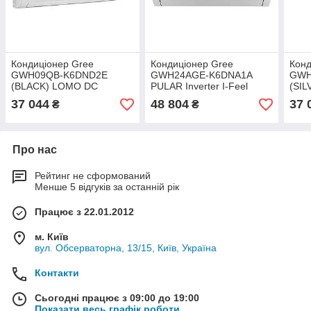
Кондиціонер Gree
Кондиціонер Gree
Конд
GWH09QB-K6DND2E
GWH24AGE-K6DNA1A
GWH
(BLACK) LOMO DC
PULAR Inverter I-Feel
(SI
inverter
inver
37 044
48 804
37 
₴
₴
Про нас
Рейтинг не сформований
Менше 5 відгуків за останній рік
Працює з 22.01.2012
м. Київ
вул. Обсерваторна, 13/15, Київ, Україна
Контакти
Сьогодні працює з 09:00 до 19:00
Показати весь графік роботи