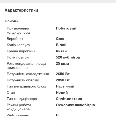
Характеристики
Основні
Призначення
Побутовий
кондиціонера
Виробник
Gree
Колір корпусу
Білий
Країна виробник
Китай
Потік повітря
520 куб.м/год
Рекомендована площа
25 кв.м
приміщення
Потужність охолодження
2650 Вт
Потужність обігріву
2850 Вт
Тип внутрішнього блоку
Настінний
Стан
Новий
Тип кондиціонера
Спліт-система
Режим роботи
Охолодження/обігрів
кондиціонера
Wi-Fi модуль
Ні