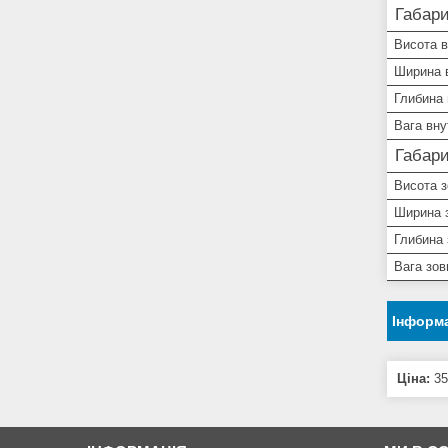
Габари
Висота в
Ширина 
Глибина 
Вага вну
Габари
Висота з
Ширина з
Глибина 
Вага зов
Інформа
Ціна:
35