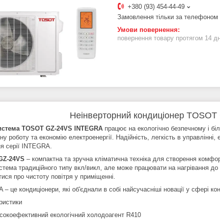
+380 (93) 454-44-49
Замовлення тільки за телефоном
повернення товару протягом 14 д
Неінверторний кондиціонер TOSO
система TOSOT GZ-24VS INTEGRA
працює на екологічно безпечному і б
у роботу та економію електроенергії. Надійність, легкість в управлінні,
ня серії INTEGRA.
GZ-24VS
– компактна та зручна кліматична техніка для створення комфорт
истема традиційного типу вкл/викл, але може працювати на нагрівання до
ися про чистоту повітря у приміщенні.
– це кондиціонери, які об'єднали в собі найсучасніші новації у сфері ко
ристики
сокоефективний екологічний холодоагент R410