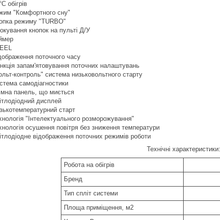
°С обігрів
жим "Комфортного сну"
опка режиму "TURBO"
окування кнопок на пульті Д/У
ймер
FEEL
дображення поточного часу
нкція запам'ятовування поточних налаштувань
ольт-контроль" система низьковольтного старту
стема самодіагностики
імна панель, що миється
ітлодіодний дисплей
зькотемпературний старт
хнологія "Інтелектуального розморожування"
хнологія осушення повітря без зниження температури
ітлодіодне відображення поточних режимів роботи
Технічні характеристики
Робота на обігрів
Бренд
Тип спліт системи
Площа приміщення, м2