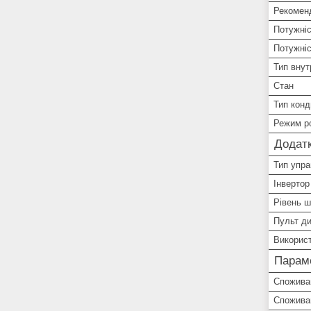
Рекомен
Потужні
Потужніс
Тип внут
Стан
Тип конд
Режим р
Додатк
Тип упра
Інвертор
Рівень 
Пульт ди
Викорис
Парам
Спожива
Споживан