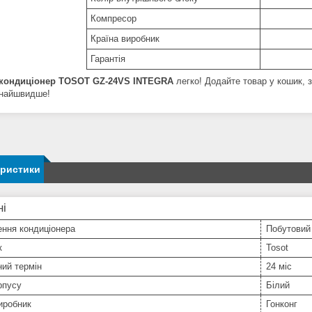
Компресор
Країна виробник
Гарантія
кондиціонер
TOSOT GZ-24VS INTEGRA
легко! Додайте товар у кошик, з
найшвидше!
еристики
ні
ння кондиціонера
Побутовий
к
Tosot
ний термін
24 міс
рпусу
Білий
иробник
Гонконг