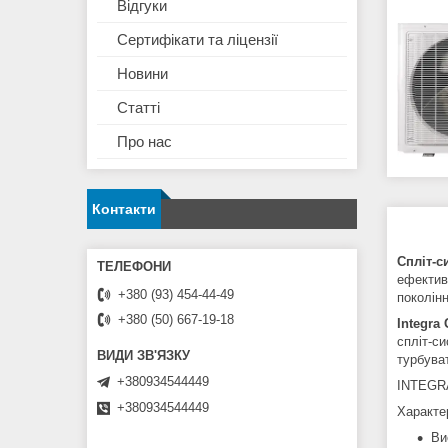
Відгуки
Сертифікати та ліцензії
Новини
Статті
Про нас
Контакти
Спліт-
ефективн
+380 (93) 454-44-49
поколін
+380 (50) 667-19-18
Integra
спліт-с
турбуват
+380934544449
INTEGRA 
+380934544449
Характе
Ви