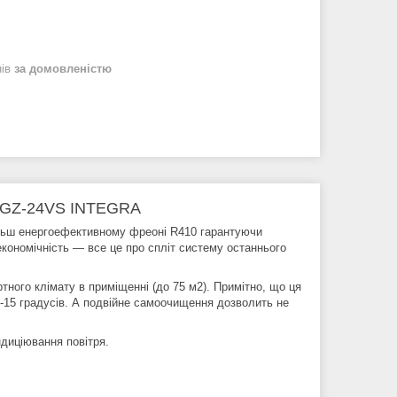
нів
за домовленістю
T GZ-24VS INTEGRA
ільш енергоефективному фреоні R410 гарантуючи
 економічність — все це про спліт систему останнього
ного клімату в приміщенні (до 75 м2). Примітно, що ця
 -15 градусів. А подвійне самоочищення дозволить не
ндиціювання повітря.