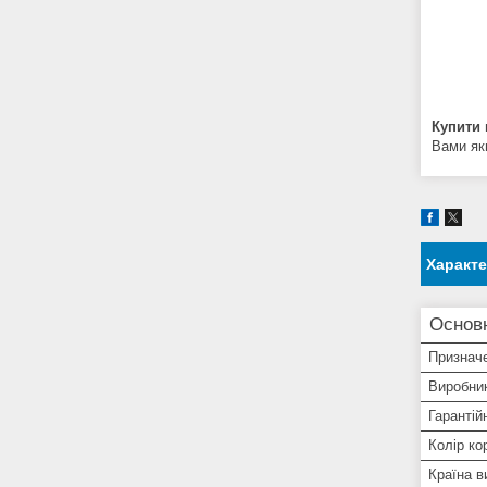
Купити
Вами як
Характ
Основ
Призначе
Виробни
Гарантій
Колір ко
Країна в