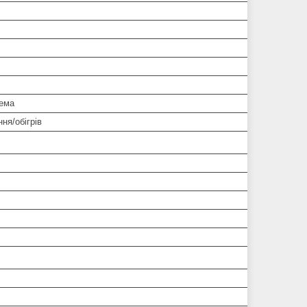
тема
ня/обігрів