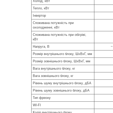
Холод, кВт
Тепло, кВт
Інвертор
Споживана потужність при
охолодженні, кВт
Споживана потужність при обігріві,
кВт
Напруга, В
~
Розмір внутрішнього блоку, ШxВxГ, мм
Розмір зовнішнього блоку, ШxВxГ, мм
Вага внутрішнього блоку, кг
Вага зовнішнього блоку, кг
Рівень шуму внутрішнього блоку, дБА
Рівень шуму зовнішнього блоку, дБА
Тип фреону
WI-FI
Колір внутрішнього блоку