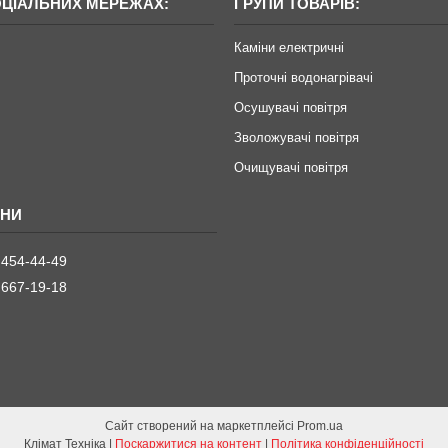
ОЦІАЛЬНИХ МЕРЕЖАХ:
ГРУПИ ТОВАРІВ:
Каміни електричні
Проточні водонагрівачі
Осушувачі повітря
Зволожувачі повітря
Очищувачі повітря
 454-44-49
 667-19-18
Сайт створений на маркетплейсі
Prom.ua
Клімат Техніка |
Поскаржитися на контент
|
Політика конфіденційності