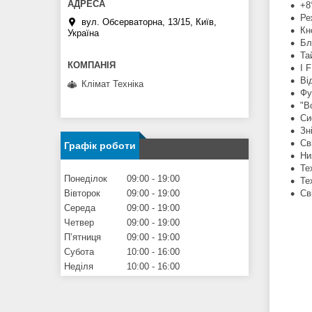
+8
Ре
вул. Обсерваторна, 13/15, Київ,
Кн
Україна
Бл
Та
I 
Ві
Клімат Техніка
Фу
"В
Си
Зн
Св
Графік роботи
Ни
Те
Понеділок
09:00
19:00
Те
Св
Вівторок
09:00
19:00
Середа
09:00
19:00
Четвер
09:00
19:00
Пʼятниця
09:00
19:00
Субота
10:00
16:00
Неділя
10:00
16:00