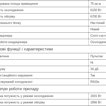
дована площа приміщення
75 кв.м
сть охолодження
6150 Вт
ть обігріву
6700 Вт
рішнього блоку
Настінний
Новий
иціонера
Спліт-сис
оботи кондиціонера
Охолоджен
ові функції і характеристики
вління
Пультом
Ні
шуму
34 дБ
станційного керування
Так
товуваний холодоагент
R410a
етри роботи приладу
на потужність у режимі охолодження
1915 Вт
а потужність у режимі обігріву
1856 Вт