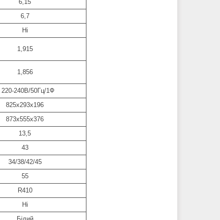
6,15
6,7
Ні
1,915
1,856
 220-240В/50Гц/1Ф
825x293x196
873x555x376
13,5
43
34/38/42/45
55
R410
Ні
Білий