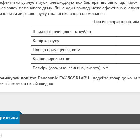
ефективно руйнує віруси, знешкоджуються бактерії, пилові кліщі, пилок, 
ься запах тютюнового диму. Лише один прилад може ефективно обслужит
 має низький рівень шуму і маленьке енергоспоживання.
Технічні характеристики
Швидкість очищення, м.куб/хв
Колір корпусу
Площа приміщення, кв.м
Країна виробництва
Розміри (довжина, глибина, висота), мм
 очищувач повітря Panasonic FV-15CSD1ABU
- додайте товар до кошика
ми зв'яжемося якнайшвидше.
еристики
ні