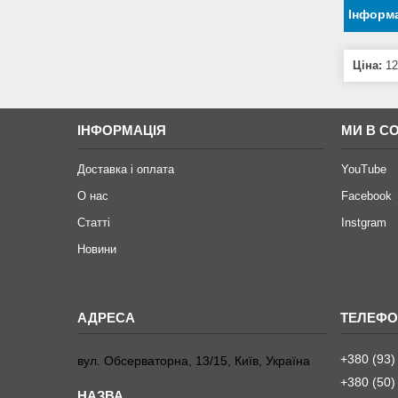
Інформа
Ціна:
12
ІНФОРМАЦІЯ
МИ В С
Доставка і оплата
YouTube
О нас
Facebook
Статті
Instgram
Новини
+380 (93)
вул. Обсерваторна, 13/15, Київ, Україна
+380 (50)