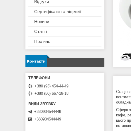
Відгуки
Сертифікати та ліцензії
Новини
Статті
Про нас
Контакти
+380 (93) 454-44-49
Стаціон
+380 (50) 667-19-18
вентиля
обладна
Сфера за
+380934544449
кафе, р
+380934544449
цього п
встанови