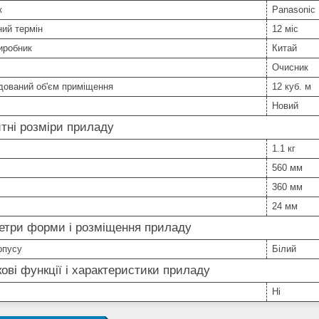
к
Panasonic
ний термін
12 міс
иробник
Китай
Очисник
дований об'єм приміщення
12 куб. м
Новий
тні розміри приладу
1.1 кг
560 мм
360 мм
24 мм
етри форми і розміщення приладу
рпусу
Білий
ові функції і характеристики приладу
Ні