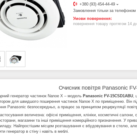
+380 (93) 454-44-49
Замовлення тільки за телефоном
повернення товару протягом 14 д
Очисник повітря Panasonic 
арний генератор частинок Nanoe X – модель
Panasonic FV-15CSD1ABU
,
тором для швидшого поширення частинок Nanoe X по приміщенню. Він пі
ння Panasonic безпосередньо, а працює за принципом рециркуляції повіт
стосування величезна: офісні приміщення, клініки, косметичні салони, ст
есторани, магазини та інші приміщення комерційного призначення. У при
риладу. Найпростішим місцем розташування є вбудовування в стелю, ал
ти генератор в стіну і навіть в меблі.