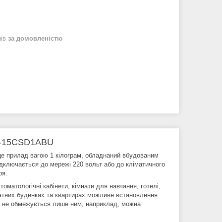
нів
за домовленістю
FV-15CSD1ABU
 це прилад вагою 1 кілограм, обладнаний вбудованим
дключається до мережі 220 вольт або до кліматичного
ря.
оматологічні кабінети, кімнати для навчання, готелі,
ватних будинках та квартирах можливе встановлення
е не обмежується лише ним, наприклад, можна