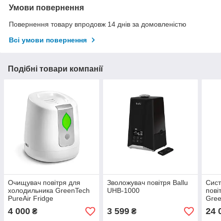
Умови повернення
Повернення товару впродовж 14 днів за домовленістю
Всі умови повернення
Подібні товари компанії
Очищувач повітря для
Зволожувач повітря Ballu
Сис
холодильника GreenTech
UHB-1000
пові
PureAir Fridge
Gree
Prof
4 000
3 599
24 
₴
₴