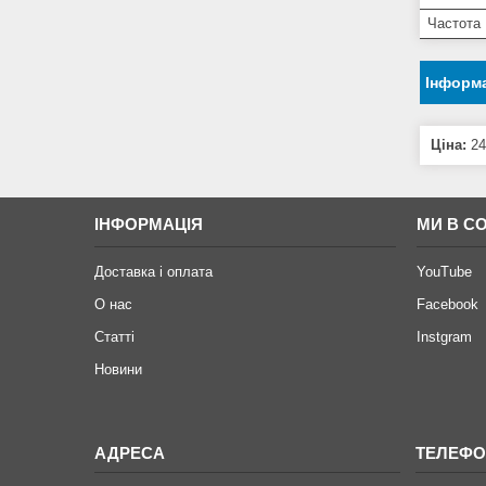
Частота
Інформа
Ціна:
24
ІНФОРМАЦІЯ
МИ В С
Доставка і оплата
YouTube
О нас
Facebook
Статті
Instgram
Новини