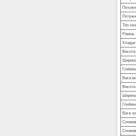
Потужн
Потужні
Тип ко
Рівень
Хладаг
Висота
Ширина
Глибин
Вага вн
Висота
Ширина
Глибин
Вага зо
Спожив
Спожива