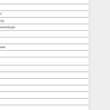
/г
год
ня/обігрів
тема