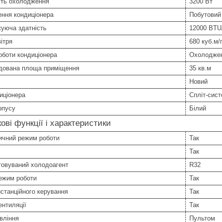
сть охолодження
3200 Вт
ння кондиціонера
Побутовий
уюча здатність
12000 BTU
вітря
680 куб.м/
оботи кондиціонера
Охолоджен
дована площа приміщення
35 кв.м
Новий
иціонера
Спліт-сис
рпусу
Білий
ові функції і характеристики
ичний режим роботи
Так
Так
товуваний холодоагент
R32
ежим роботи
Так
станційного керування
Так
нтиляції
Так
вління
Пультом