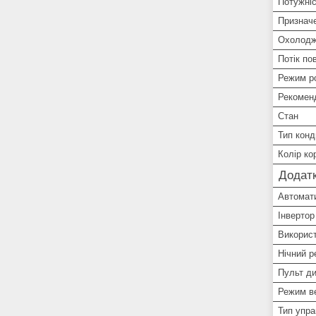
Потужні
Призначе
Охолодж
Потік по
Режим р
Рекомен
Стан
Тип конд
Колір ко
Додатк
Автомат
Інвертор
Викорис
Нічний р
Пульт ди
Режим ве
Тип упра