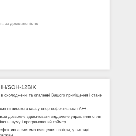
нів
за домовленістю
SIH/SOH-12BIK
 в охолодженні та опаленні Вашого приміщення і стане
осягти високого класу енергоефективності A++.
кий дозволяє здійснювати віддалене управління спліт
івень шуму і програмований таймер.
коефективна система очищення повітря, у вигляді
овітрям.