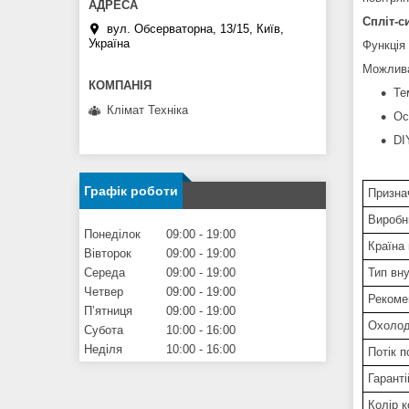
Спліт-с
вул. Обсерваторна, 13/15, Київ,
Україна
Функція
Можлива
Те
Клімат Техніка
Ос
DI
Графік роботи
Призна
Вироб
Понеділок
09:00
19:00
Країна
Вівторок
09:00
19:00
Тип вн
Середа
09:00
19:00
Четвер
09:00
19:00
Рекоме
Пʼятниця
09:00
19:00
Охолод
Субота
10:00
16:00
Неділя
10:00
16:00
Потік п
Гаранті
Колір 