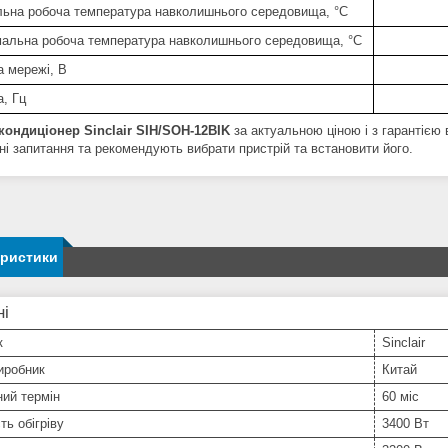
льна робоча температура навколишнього середовища, °C
альна робоча температура навколишнього середовища, °C
а мережі, B
а, Гц
кондиціонер Sinclair SIH/SOH-12BIK
за актуальною ціною і з гарантією
ні запитання та рекомендують вибрати пристрій та встановити його.
еристики
ні
к
Sinclair
иробник
Китай
ний термін
60 міс
ть обігріву
3400 Вт