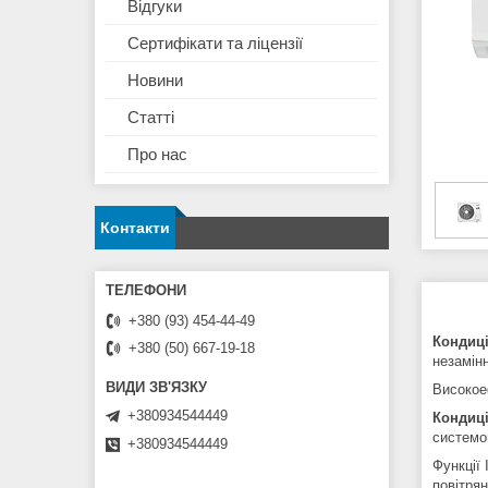
Відгуки
Сертифікати та ліцензії
Новини
Статті
Про нас
Контакти
+380 (93) 454-44-49
Кондиці
+380 (50) 667-19-18
незамін
Високое
+380934544449
Кондиці
системо
+380934544449
Функції 
повітрян