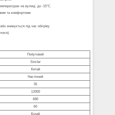
емпературах на вулиці, до -15°С.
овим та комфортним.
бо знижується під час обігріву.
теся).
:
Побутовий
Sinclar
Китай
Настінний
35
12000
680
60
Білий