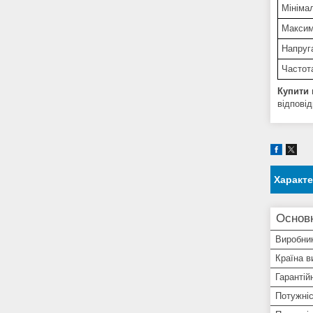
Мініма
Максим
Напруг
Частот
Купити 
відповід
Характ
Основ
Виробни
Країна в
Гарантій
Потужніс