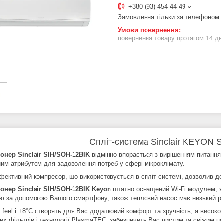
+380 (93) 454-44-49
Замовлення тільки за телефоном
повернення товару протягом 14 д
Спліт-система Sinclair KEYON 
онер Sinclair SIH/SOH-12BIK
відмінно впорається з вирішенням питання
ним атрибутом для задоволення потреб у сфері мікроклімату.
фективний компресор, що використовується в спліт системі, дозволив д
онер Sinclair SIH/SOH-12BIK Keyon
штатно оснащений Wi-Fi модулем, я
ю за допомогою Вашого смартфону, також тепловий насос має низький р
I feel і +8°С створять для Вас додатковий комфорт та зручність, а висо
их фільтрів і технології PlasmaTEC, забезпечить Вас чистим та свіжим п