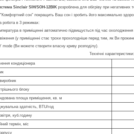
истема Sinclair SIH/SOH-12BIK
розроблена для обігріву при негативних т
 "Комфортний сон" покращить Ваш сон і зробить його максимально здор
 робота в 3 режимах:
мпература в приміщенні автоматично підвищується під час охолодження а
віження (у приміщенні стає трохи прохолодніше перед тим, як Ви прокине
Y mode (Ви можете створити власну криву розподілу).
Технічні характеристики
чення кондиціонера
ник
 виробник
утрішнього блоку
ндована площа приміщення, кв. м
жувальна здатність, BTU/год
овітря, куб.годину
йний термін, міс
корпусу