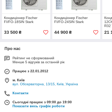
Кондиціонер Fischer
Кондиціонер Fischer
Конд
FI/FO-18SIN Stark
FI/FO-24SIN Stark
12CH
R32 
33 500
44 900
21 
₴
₴
Про нас
Рейтинг не сформований
Менше 5 відгуків за останній рік
Працює з 22.01.2012
м. Київ
вул. Обсерваторна, 13/15, Київ, Україна
Контакти
Сьогодні працює з 09:00 до 19:00
Показати весь графік роботи