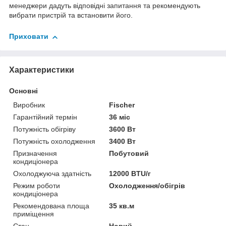
менеджери дадуть відповідні запитання та рекомендують
вибрати пристрій та встановити його.
Приховати
Характеристики
Основні
Виробник
Fischer
Гарантійний термін
36 міс
Потужність обігріву
3600 Вт
Потужність охолодження
3400 Вт
Призначення
Побутовий
кондиціонера
Охолоджуюча здатність
12000 BTU/г
Режим роботи
Охолодження/обігрів
кондиціонера
Рекомендована площа
35 кв.м
приміщення
Стан
Новий