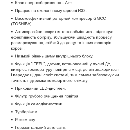
Клас енергозбереження - А++.
Працює на екологічному фреоні R32.
Високоефективний роторний компресор GMCC
(TOSHIBA).
Антикорозійне покриття теплообмінника - підвищує
ефективність обігріву, збільшуючи швидкість процесу
розморожування, стійкий до дощу та інших факторів
корозії.
Низький рівень шуму внутрішнього блоку.
Функція ”iFEEL”, датчик, встановлений у пульті ДУ,
вимірює температуру повітря в місці, де він знаходиться
і передає ці дані спліт системі, тим самим забезпечуючи
точність підтримки комфортного клімату.
Прихований LED-дисплей.
Фільтр грубого очищення повітря.
Функція самодіагностики.
Турборіжим.
Режим сну.
Горизонтальний авто свінг.