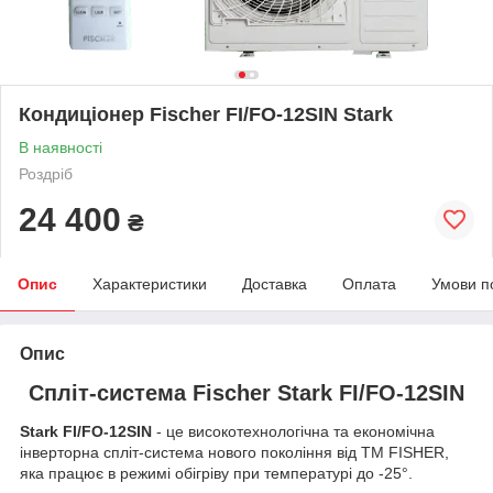
Кондиціонер Fischer FI/FO-12SIN Stark
В наявності
Роздріб
24 400
₴
Опис
Характеристики
Доставка
Оплата
Умови п
Опис
Спліт-система Fischer Stark FI/FO-12SIN
Stark FI/FO-12SIN
- це високотехнологічна та економічна
інверторна спліт-система нового покоління від TM FISHER,
яка працює в режимі обігріву при температурі до -25°.