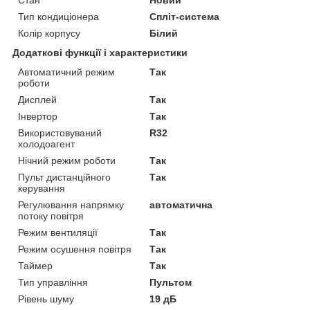
Тип кондиціонера
Спліт-система
Колір корпусу
Білий
Додаткові функції і характеристики
Автоматичний режим
Так
роботи
Дисплей
Так
Інвертор
Так
Використовуваний
R32
холодоагент
Нічний режим роботи
Так
Пульт дистанційного
Так
керування
Регулювання напрямку
автоматична
потоку повітря
Режим вентиляції
Так
Режим осушення повітря
Так
Таймер
Так
Тип управління
Пультом
Рівень шуму
19 дБ