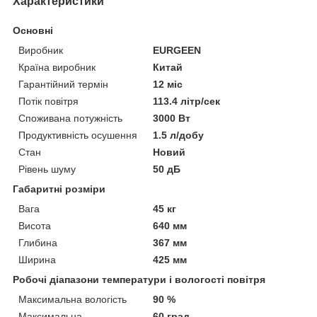
Характеристики
Основні
Виробник
EURGEEN
Країна виробник
Китай
Гарантійний термін
12 міс
Потік повітря
113.4 літр/сек
Споживана потужність
3000 Вт
Продуктивність осушення
1.5 л/добу
Стан
Новий
Рівень шуму
50 дБ
Габаритні розміри
Вага
45 кг
Висота
640 мм
Глибина
367 мм
Ширина
425 мм
Робочі діапазони температури і вологості повітря
Максимальна вологість
90 %
Максимальна
60 град.