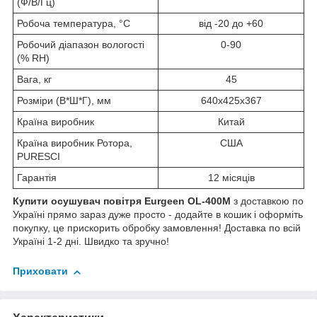
(Ф/В/Гц)
Робоча температура, °C
від -20 до +60
Робочий діапазон вологості
0-90
(% RH)
Вага, кг
45
Розміри (В*Ш*Г), мм
640х425х367
Країна виробник
Китай
Країна виробник Ротора,
США
PURESCI
Гарантія
12 місяців
Купити осушувач повітря Eurgeen OL-400М
з доставкою по
Україні прямо зараз дуже просто - додайте в кошик і оформіть
покупку, це прискорить обробку замовлення! Доставка по всій
Україні 1-2 дні. Швидко та зручно!
Приховати