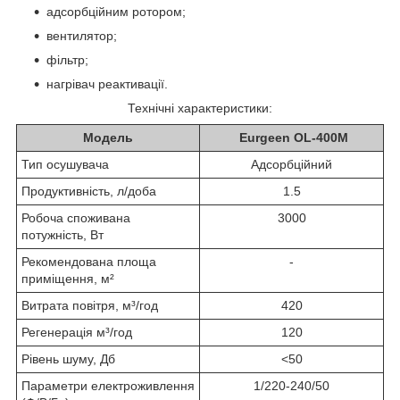
адсорбційним ротором;
вентилятор;
фільтр;
нагрівач реактивації.
Технічні характеристики:
Модель
Eurgeen OL-400М
Тип осушувача
Адсорбційний
Продуктивність, л/доба
1.5
Робоча споживана
3000
потужність, Вт
Рекомендована площа
-
приміщення, м²
Витрата повітря, м³/год
420
Регенерація м³/год
120
Рівень шуму, Дб
<50
Параметри електроживлення
1/220-240/50