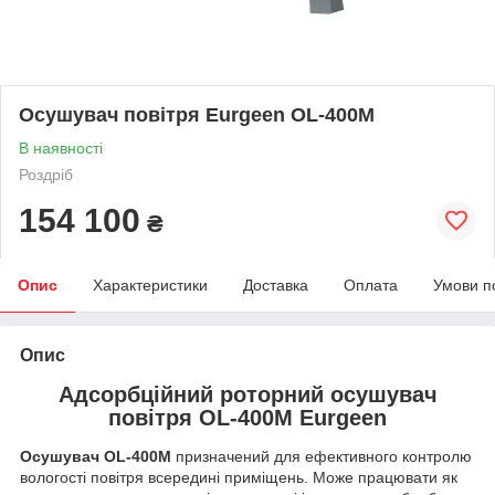
Осушувач повітря Eurgeen OL-400М
В наявності
Роздріб
154 100
₴
Опис
Характеристики
Доставка
Оплата
Умови п
Опис
Адсорбційний роторний осушувач
повітря OL-400М Eurgeen
Осушувач OL-400М
призначений для ефективного контролю
вологості повітря всередині приміщень. Може працювати як