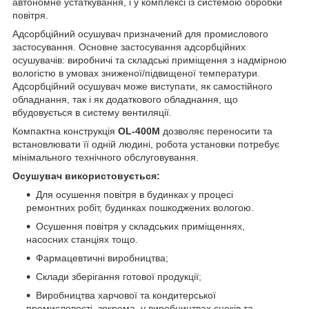
автономне устаткування, і у комплексі із системою обробки
повітря.
Адсорбційний осушувач призначений для промислового
застосування. Основне застосування адсорбційних
осушувачів: виробничі та складські приміщення з надмірною
вологістю в умовах зниженої/підвищеної температури.
Адсорбційний осушувач може виступати, як самостійного
обладнання, так і як додаткового обладнання, що
вбудовується в систему вентиляції.
Компактна конструкція
OL-400М
дозволяє переносити та
встановлювати її одній людині, робота установки потребує
мінімального технічного обслуговування.
Осушувач використовується:
Для осушення повітря в будинках у процесі
ремонтних робіт, будинках пошкоджених вологою.
Осушення повітря у складських приміщеннях,
насосних станціях тощо.
Фармацевтичні виробництва;
Склади зберігання готової продукції;
Виробництва харчової та кондитерської
промисловості, зокрема, у виробництвах снеків та