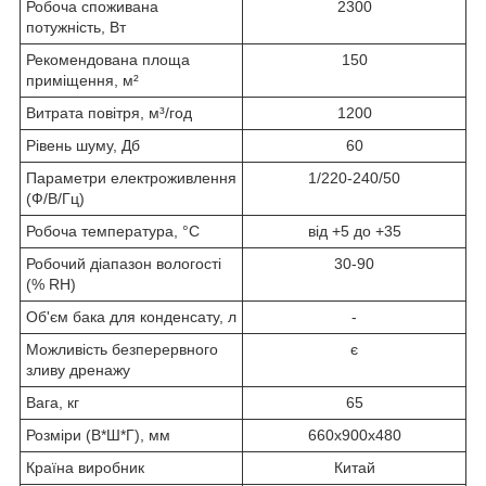
Робоча споживана
2300
потужність, Вт
Рекомендована площа
150
приміщення, м²
Витрата повітря, м³/год
1200
Рівень шуму, Дб
60
Параметри електроживлення
1/220-240/50
(Ф/В/Гц)
Робоча температура, °C
від +5 до +35
Робочий діапазон вологості
30-90
(% RH)
Об'єм бака для конденсату, л
-
Можливість безперервного
є
зливу дренажу
Вага, кг
65
Розміри (В*Ш*Г), мм
660x900x480
Країна виробник
Китай