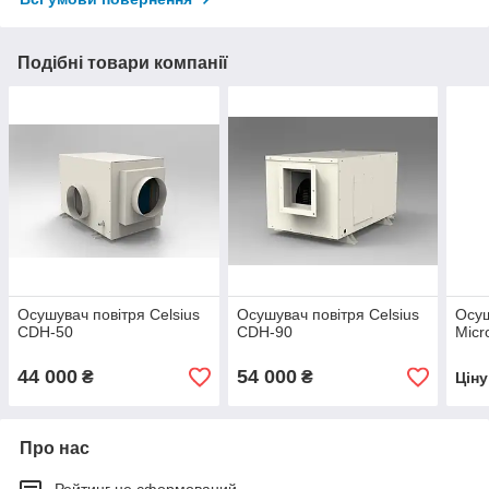
Подібні товари компанії
Осушувач повітря Сelsius
Осушувач повітря Сelsius
Осуш
CDH-50
CDH-90
Micr
44 000
54 000
₴
₴
Цін
Про нас