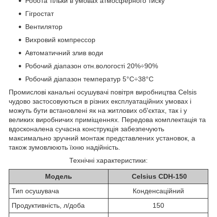
Робота тільки в умовах атмосферного тиску
Гігростат
Вентилятор
Вихровий компрессор
Автоматичний злив води
Робочий діапазон отн.вологості 20%÷90%
Робочий діапазон температур 5°С÷38°С
Промислові канальні осушувачі повітря виробництва Celsis
чудово застосовуються в різних експлуатаційних умовах і
можуть бути встановлені як на житлових об'єктах, так і у
великих виробничих приміщеннях. Передова комплектація та
вдосконалена сучасна конструкція забезпечують
максимально зручний монтаж представлених установок, а
також зумовлюють їхню надійність.
Технічні характеристики:
Модель
Celsius СDH-150
Тип осушувача
Конденсаційний
Продуктивність, л/доба
150