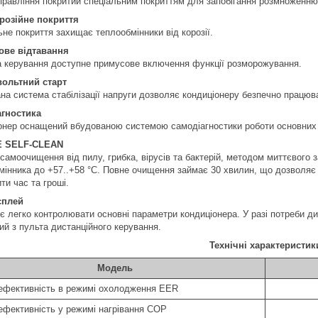
правління покритий спеціальним покриттям для запобігання розмноженню б
розійне покриття
ьне покриття захищає теплообмінники від корозії.
ове відтавання
а керування доступне примусове включення функції розморожування.
ольтний старт
на система стабілізації напруги дозволяє кондиціонеру безпечно працюва
гностика
онер оснащений вбудованою системою самодіагностики роботи основних б
 SELF-CLEAN
 самоочищення від пилу, грибка, вірусів та бактерій, методом миттєвого
мінника до +57..+58 °C. Повне очищення займає 30 хвилин, що дозволяє
ти час та гроші.
сплей
є легко контролювати основні параметри кондиціонера. У разі потреби ди
ий з пульта дистанційного керування.
Технічні характеристик
Модель
ефективність в режимі охолодження EER
ефективність у режимі нагрівання COP