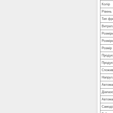
Колір
Рівень
Тип фр
Витрата
Розмір
Розмір
Розмір
Продук
Продукт
Спожив
Напруг
Автома
Діапаз
Автома
Самоді