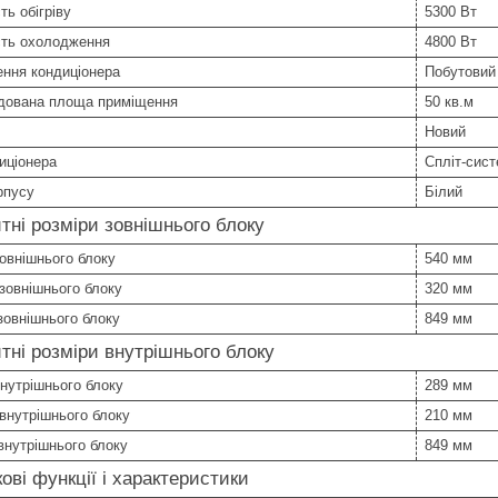
ть обігріву
5300 Вт
сть охолодження
4800 Вт
ння кондиціонера
Побутовий
дована площа приміщення
50 кв.м
Новий
иціонера
Спліт-сис
рпусу
Білий
тні розміри зовнішнього блоку
овнішнього блоку
540 мм
зовнішнього блоку
320 мм
овнішнього блоку
849 мм
тні розміри внутрішнього блоку
нутрішнього блоку
289 мм
внутрішнього блоку
210 мм
внутрішнього блоку
849 мм
ові функції і характеристики