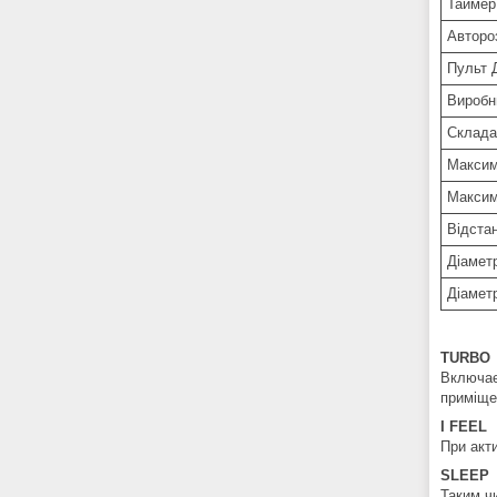
Таймер
Авторо
Пульт 
Виробн
Склада
Максим
Максим
Відста
Діаметр
Діамет
TURBO
Включає
приміще
I FEEL
При акт
SLEEP
Таким ч