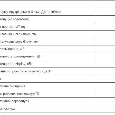
 шуму внутрішнього блоку, Дб - min/max
еону (холодоагент)
 повітря, м³/год
и зовнішнього блоку, мм
и внутрішнього блоку, мм
 приміщення, м²
тивність охолодження, кВт
ивність обігріву, кВт
ана потужність холод/тепло, кВт
а
тичне очищення
он робочих температур °С
тичний перезапуск
агностика