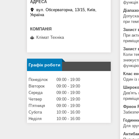
функція 
вул. Обсерваторна, 13/15, Київ,
Діапазо
Україна
Допуска
при тем
Захист 
При акт
Клімат Техніка
приміще
Захист 
Коли тем
знижуєт
Графік роботи
функцію
Клас ен
Один із
Понеділок
09:00
19:00
Вівторок
09:00
19:00
Широко
Середа
09:00
19:00
Дев'ять
приміще
Четвер
09:00
19:00
Пʼятниця
09:00
19:00
Фреон 
Забезпе
Субота
10:00
16:00
Неділя
10:00
16:00
Годинн
Для зру
Антибак