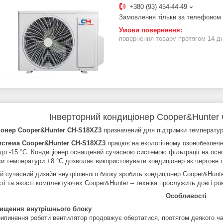
+380 (93) 454-44-49
Замовлення тільки за телефоном
повернення товару протягом 14 д
Інверторний кондиціонер Cooper&Hunte
онер Cooper&Hunter CH-S18XZ3
призначений для підтримки температур
истема Cooper&Hunter CH-S18XZ3
працює на екологічному озонобезпечн
 до -15 °С. Кондиціонер оснащений сучасною системою фільтрації на основ
ки температури +8 °С дозволяє використовувати кондиціонер як чергове 
й сучасний дизайн внутрішнього блоку зробить кондиціонер Cooper&Hunte
ті та якості комплектуючих Cooper&Hunter – техніка прослужить довгі ро
Особливості
ищення внутрішнього блоку
рипинення роботи вентилятор продовжує обертатися, протягом деякого ча