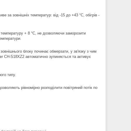
за зовнішніх температур: від -15 до +43 °C, обігрів -
і температуру + 8 °C, не дозволяючи заморозити
температури.
 зовнішнього блоку починає обмерзати, у зв'язку з чим
ter CH-S18XZ2 автоматично зупиняється та активує
ого типу.
дозволяють рівномірно розподілити повітряний потік по