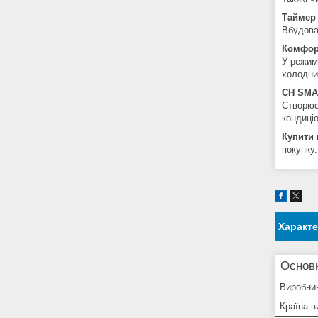
Таймер
Вбудова
Комфор
У режим
холодни
CH SMAR
Створює
кондиці
Купити 
покупку.
Характ
Основ
Виробни
Країна в