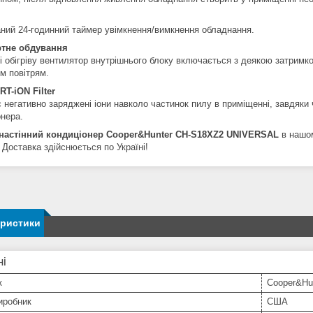
ний 24-годинний таймер увімкнення/вимкнення обладнання.
тне обдування
і обігріву вентилятор внутрішнього блоку включається з деякою затримк
м повітрям.
T-iON Filter
 негативно заряджені іони навколо частинок пилу в приміщенні, завдяк
онера.
настінний кондиціонер Cooper&Hunter CH-S18XZ2 UNIVERSAL
в нашом
 Доставка здійснюється по Україні!
еристики
ні
к
Cooper&Hu
иробник
США