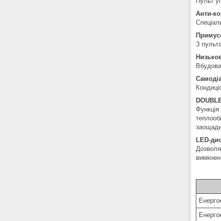
Пульт у
Анти-ко
Спеціал
Примус
З пульт
Низьков
Вбудова
Самодіа
Кондиці
DOUBLE
Функція
теплооб
заощади
LED-ди
Дозволя
вимкнен
Енерго
Енерго