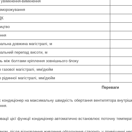
 увімкнення-вимкнення
зморожування
ДК
ицтво
ння
альна довжина магістралі, м
альний перепад висоти, м
нь між болтами кріплення зовнішнього блоку
 газової магістралі, мм/дюйм
р рідинної магістралі, мм/дюйм
Переваги
 кондиціонер на максимальну швидкість обертання вентилятора внутрішн
ння.
ивації цієї функції кондиціонер автоматично встановлює поточну температ
ином, після відновлення живлення обладнання створить у приміщенні нео