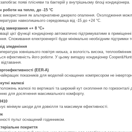
запобігає появі плісняви та бактерій у внутрішньому блоці кондиціонера.
н роботи на тепло, до -15 °C
є використання як альтернативне джерело опалення. Охолодження можливе 
пературах навколишнього середовища від -15 до +24 °C.
від замерзання «+ 8 °C»
ивації цієї функції кондиціонер автоматично підтримуватиме в приміщенн
ння. Споживання електроенергії буде мінімально необхідним підтримки 
від зледеніння
пература зовнішнього повітря низька, а вологість висока, теплообмінник
ься ефективність його роботи. У цьому випадку кондиціонер Cooper&Hun
 відтавання.
ергоефективності (EER-A)
 найкращих показників для моделей оснащених компресором не інверторн
кутні жалюзі
 положень жалюзі по вертикалі та широкий кут охоплення по горизонталі 
нню для досягнення максимального комфорту.
R410
чує мінімум шкоди для довкілля та максимум ефективності.
ик
чності пульт оснащений годинником.
теріальне покриття