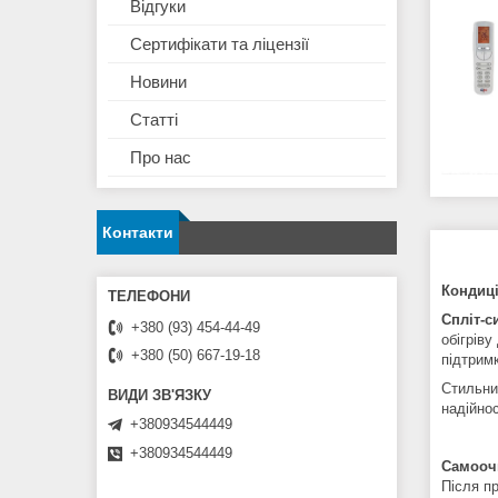
Відгуки
Сертифікати та ліцензії
Новини
Статті
Про нас
Контакти
Кондиці
Спліт-с
+380 (93) 454-44-49
обігріву
+380 (50) 667-19-18
підтрим
Стильни
надійнос
+380934544449
+380934544449
Самооч
Після п