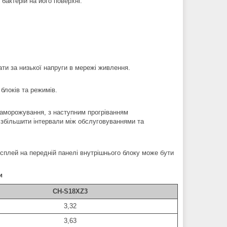
актерій на його поверхні.
ти за низької напруги в мережі живлення.
локів та режимів.
 заморожування, з наступним прогріванням
 збільшити інтервали між обслуговуваннями та
сплей на передній панелі внутрішнього блоку може бути
и
CH-S18XZ3
3,32
3,63