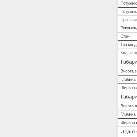
Потужніс
Потужні
Призначе
Рекомен
Стан
Тип конд
Колір ко
Габари
Висота з
Глибина 
Ширина з
Габари
Висота в
Глибина 
Ширина 
Додатк