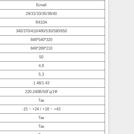
Білий
29/31/33/35/38/40
R410A
340/370/410/480/530/590/650
848*540*320
849*289*210
50
4,8
5,3
1.48/1.43
220-240В/50Гц/1Ф
Так
-15 ~ +24 / +18 ~ +43
Так
Так