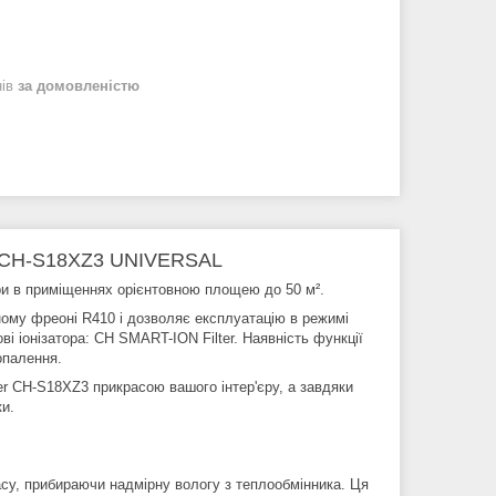
нів
за домовленістю
r CH-S18XZ3 UNIVERSAL
и в приміщеннях орієнтовною площею до 50 м².
ому фреоні R410 і дозволяє експлуатацію в режимі
і іонізатора: CH SMART-ION Filter. Наявність функції
опалення.
r CH-S18XZ3 прикрасою вашого інтер'єру, а завдяки
ки.
су, прибираючи надмірну вологу з теплообмінника. Ця