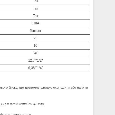
Так
Так
Так
США
Гонконг
25
10
540
12,7/"1/2"
6,38/"1/4"
ього блоку, що дозволяє швидко охолодити або нагріти
уру в приміщенні як цільову.
бхідну температуру.