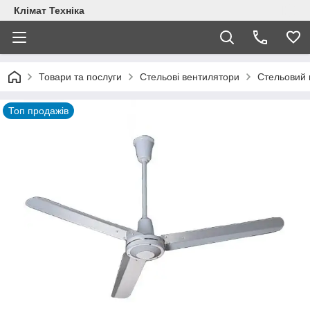
Клімат Техніка
Товари та послуги
Стельові вентилятори
Стельовий 
Топ продажів