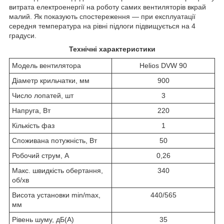
витрата електроенергії на роботу самих вентиляторів вкрай
малий. Як показують спостереження ― при експлуатації
середня температура на рівні підлоги підвищується на 4
градуси.
Технічні характеристики
Модель вентилятора
Helios DVW 90
Діаметр крильчатки, мм
900
Число лопатей, шт
3
Напруга, Вт
220
Кількість фаз
1
Споживана потужність, Вт
50
Робочий струм, А
0,26
Макс. швидкість обертання,
340
об/хв
Висота установки min/max,
440/565
мм
Рівень шуму, дБ(А)
35