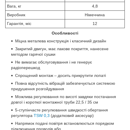
Вага, кг
4,8
Виробник
Німеччина
Гарантія, міс
12
Особливості
Міцна металева конструкція і класичний дизайн
Закритий двигун, має лакове покриття, нанесене
методом гарячої сушки
Не вимагає обслуговування і не генерує
радіоперешкод
Спрощений монтаж – досить прикрутити лопаті
Повна відсутність вібрацій забезпечується системою
придушення розгойдування
Можлива регулювання по висоті завдяки постачання
довгої і короткої монтажної труби 22,5 / 35 см
5-ступінчасте регулювання швидкості обертання
регулятора
TSW 0,3
(додатковий аксесуар)
Напрямок подачі повітря встановлюється порядком
підключення проводів або