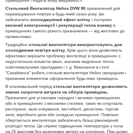
приміщення і надати йому вишуканості.
Стельовий Вентилятор Helios DVW 90
призначений для
перемішування повітря в будь-який сезон року, він
забезпечить
охолоджуючий ефект влітку
і посприяє
економії електроенергії і рекуперації тепла взимку
в
приміщеннях самого різного призначення — від житлових до
промислових.
Традиційно
стельові вентилятори використовують для
охолодження повітря влітку.
Крім цього вони дозволяють
ефективно вирішити проблему вентиляції в приміщеннях з
недостатньою кількістю вікон, значним виділення тепла
освітлювальними приладами і т. д. Виконання в стилі
"Casablanca" робить стельові вентилятори Helios своєрідним і
приємним елементом оформлення будь-яких приміщень.
В опалювальний період
стельові вентилятори дозволяють
значно скоротити витрати на обігрів приміщень.
Призначені для установки середніх і великих приміщеннях
або в приміщеннях з високими стелями, таких як спортзали,
ресторани, зали очікування, вестибюлі, дискотеки, торгові
зали, виробничі цехи або складські приміщення. Повільно
обертаються вентилятори забезпечать більш рівномірний
розподіл тепла. Це сприяє підвищенню температури у пола
на 25 відсотків без додаткових витрат на опалення. При цьому