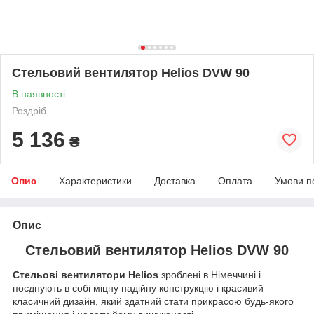
Стельовий вентилятор Helios DVW 90
В наявності
Роздріб
5 136
₴
Опис
Характеристики
Доставка
Оплата
Умови п
Опис
Стельовий вентилятор Helios DVW 90
Стельові вентилятори Helios
зроблені в Німеччині і
поєднують в собі міцну надійну конструкцію і красивий
класичний дизайн, який здатний стати прикрасою будь-якого