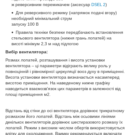
ж реверсивним перемикачем (аксесуар
DSEL 2
)
Для реверсивного режиму (напрямок подачі вгору)
необхідний мінімальний струм
запуску 100 В
Правила техніки безпеки передбачають встановлення
стельового вентилятора (нижня грань лопатей) на
висоті мінімум 2,3 м над підлогою
Вибір вентилятора:
Розмах лопатей, розташування і висота установки
вентилятора – ці параметри відіграють велику роль у
повноцінній і рівномірної циркуляції вооз духу в приміщенні.
Висота установки вентилятора визначається насамперед
висотою приміщення. На наведеному нижче графіку
наводиться взаємозв'язок цих параметрів в залежності від
площі приміщення м2.
Відстань від стіни до осі вентилятора дорівнює трикратному
розмахом його лопатей. Відстань між осьовими лініями
декількох вентиляторів дорівнює шестиразового розмаху їх
лопатей. Режим з високим числом обертів використовується
влітку для охолодження. Взимку рекомендується включати