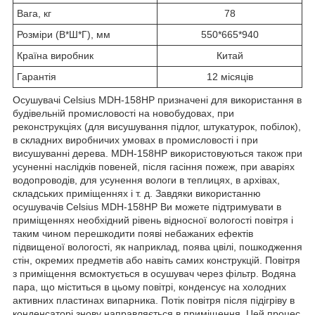
Вага, кг
78
Розміри (В*Ш*Г), мм
550*665*940
Країна виробник
Китай
Гарантія
12 місяців
Осушувачі Celsius MDH-158HP призначені для використання в
будівельній промисловості на новобудовах, при
реконструкціях (для висушування підлог, штукатурок, побілок),
в складних виробничих умовах в промисловості і при
висушуванні дерева. MDH-158HP використовуються також при
усуненні наслідків повеней, після гасіння пожеж, при аваріях
водопроводів, для усунення вологи в теплицях, в архівах,
складських приміщеннях і т. д. Завдяки використанню
осушувачів Celsius MDH-158HP Ви можете підтримувати в
приміщеннях необхідний рівень відносної вологості повітря і
таким чином перешкодити появі небажаних ефектів
підвищеної вологості, як наприклад, поява цвілі, пошкодження
стін, окремих предметів або навіть самих конструкцій. Повітря
з приміщення всмоктується в осушувач через фільтр. Водяна
пара, що міститься в цьому повітрі, конденсує на холодних
активних пластинах випарника. Потік повітря після підігріву в
конденсаторі знову направляється в приміщення. Цей процес