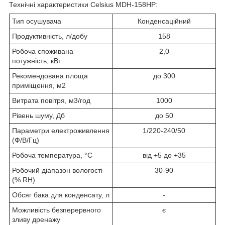
Технічні характеристики Celsius MDH-158HP:
Тип осушувача
Конденсаційний
Продуктивність, л/добу
158
Робоча споживана
2,0
потужність, кВт
Рекомендована площа
до 300
приміщення, м2
Витрата повітря, м3/год
1000
Рівень шуму, Дб
до 50
Параметри електроживлення
1/220-240/50
(Ф/В/Гц)
Робоча температура, °C
від +5 до +35
Робочий діапазон вологості
30-90
(% RH)
Обсяг бака для конденсату, л
-
Можливість безперервного
є
зливу дренажу