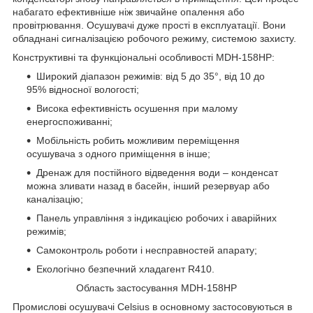
набагато ефективніше ніж звичайне опалення або
провітрювання. Осушувачі дуже прості в експлуатації. Вони
обладнані сигналізацією робочого режиму, системою захисту.
Конструктивні та функціональні особливості MDH-158HP:
Широкий діапазон режимів: від 5 до 35°, від 10 до
95% відносної вологості;
Висока ефективність осушення при малому
енергоспоживанні;
Мобільність робить можливим переміщення
осушувача з одного приміщення в інше;
Дренаж для постійного відведення води – конденсат
можна зливати назад в басейн, інший резервуар або
каналізацію;
Панель управління з індикацією робочих і аварійних
режимів;
Самоконтроль роботи і несправностей апарату;
Екологічно безпечний хладагент R410.
Область застосування MDH-158HP
Промислові осушувачі Celsius в основному застосовуються в