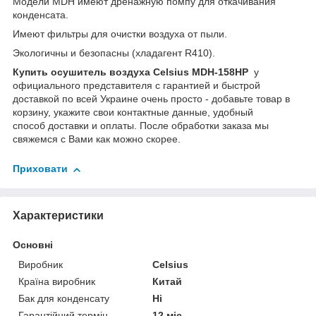
Модели MDH имеют дренажную помпу для откачивания
конденсата.
Имеют фильтры для очистки воздуха от пыли.
Экологичны и безопасны (хладагент R410).
Купить осушитель воздуха Celsius MDH-158HP
у
официального представителя с гарантией и быстрой
доставкой по всей Украине очень просто - добавьте товар в
корзину, укажите свои контактные данные, удобный
способ доставки и оплаты. После обработки заказа мы
свяжемся с Вами как можно скорее.
Приховати
Характеристики
Основні
Виробник
Celsius
Країна виробник
Китай
Бак для конденсату
Ні
Гарантійний термін
12 міс