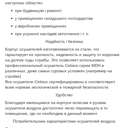
наступних областях:
при будівництві і ремонті
у приміщеннях складського господарства
у виробничих приміщеннях
при усуненні наслідків затоплення і т. п.
Надійність і безпека
Корпус осушителей изготавливается из стали, что
гарантирует их прочность, надежность и защиту от коррозии
на долгие годы службы. Это позволяет использовать
профессиональный осушитель Celsius серии MDH в
различных, даже самых суровых условиях (например на
стройке).
Все осушители Celsius сертифицированы и соответствуют
всем нормам экологической и пожарной безопасности.
Удобство
Благодаря имеющимся на корпусе колесам и ручкам
осушители воздуха достаточно легко перемещать в то
помещение, где он необходим в данный момент.
Потребительские характеристики осушителей воздуха