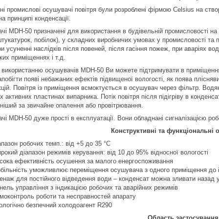
ні промислові осушувачі повітря були розроблені фірмою Celsius на ств
на принципі конденсації.
чі MDH-50 призначені для використання в будівельній промисловості на
 штукатурок, побілок), у складних виробничих умовах у промисловості т
и усуненні наслідків після повеней, після гасіння пожеж, при аваріях во
ких приміщеннях і т.д.
 використанню осушувачів MDH-50 Ви можете підтримувати в приміщеннях 
апобігти появі небажаних ефектів підвищеної вологості, як поява плісняв
цій. Повітря із приміщення всмоктується в осушувач через фільтр. Водян
х активних пластинах випарника. Потік повітря після підігріву в конденс
ніший за звичайне опалення або провітрювання.
чі MDH-50 дуже прості в експлуатації. Вони обладнані сигналізацією ро
Конструктивні та функціональні 
апазон робочих темп.: від +5 до 35 °C
рокий діапазон режимів керування: від 10 до 95% відносної вологості
сока ефективність осушення за малого енергоспоживання
більність уможливлює переміщення осушувача з одного приміщення до 
енаж для постійного відведення води – конденсат можна зливати назад у
нель управління з індикацією робочих та аварійних режимів
моконтроль роботи та несправностей апарату
ологічно безпечний холодоагент R290
Область застосування