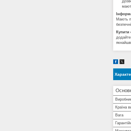
Дозв
мают
Інформ
Мають п
безпечні
Купити 
додайте 
якнайшв
Характ
Основ
Виробни
Країна в
Вага
Гарантій
Максима