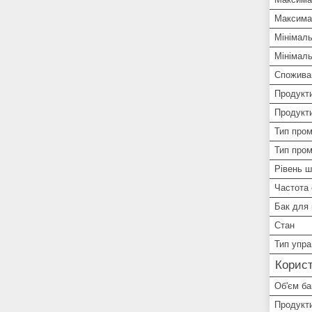
Максимал
Мінімал
Мінімаль
Спожива
Продукти
Продукт
Тип пром
Тип пром
Рівень 
Частота
Бак для
Стан
Тип упра
Корист
Об'єм ба
Продукт