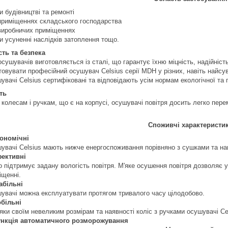
и будівництві та ремонті
приміщеннях складського господарства
виробничих приміщеннях
и усуненні наслідків затоплення тощо.
сть та безпека
сушувачів виготовляється із сталі, що гарантує їхню міцність, надійність
овувати професійний осушувач Celsius серії MDH у різних, навіть найсув
увачі Celsius сертифіковані та відповідають усім нормам екологічної та
ть
колесам і ручкам, що є на корпусі, осушувачі повітря досить легко пере
Споживчі характеристи
ономічні
увачі Celsius мають нижче енергоспоживання порівняно з сушками та н
ективні
о підтримує задану вологість повітря. М'яке осушення повітря дозволяє 
іщенні.
абільні
увачі можна експлуатувати протягом тривалого часу цілодобово.
більні
яки своїм невеликим розмірам та наявності коліс з ручками осушувачі Ce
нкція автоматичного розморожування