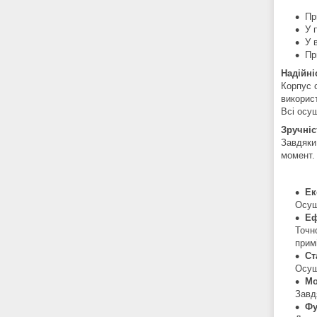
Пр
У 
У 
Пр
Надійні
Корпус о
використ
Всі осуш
Зручніс
Завдяки 
момент.
Ек
Осуш
Еф
Точн
прим
Ст
Осуш
Мо
Завд
Фу