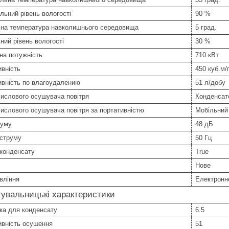
ьний рівень вологості
90 %
ьна температура навколишнього середовища
5 град.
ний рівень вологості
30 %
на потужність
710 кВт
вність
450 куб.м/
ивність по влагоудалению
51 л/добу
ислового осушувача повітря
Конденсат
ислового осушувача повітря за портативністю
Мобільний
шуму
48 дБ
 струму
50 Гц
 конденсату
True
Нове
вління
Електронн
увальницькі характеристики
ка для конденсату
6.5
ивність осушення
51