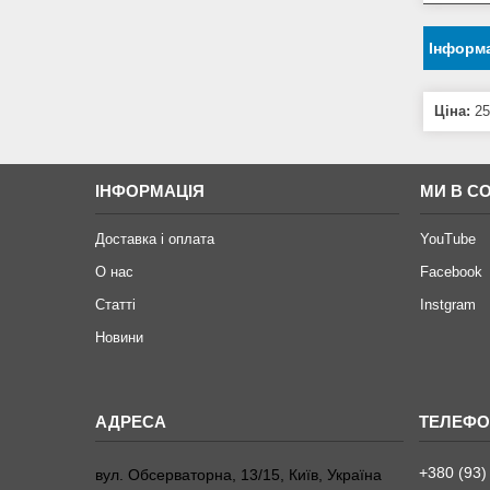
Інформа
Ціна:
25
ІНФОРМАЦІЯ
МИ В С
Доставка і оплата
YouTube
О нас
Facebook
Статті
Instgram
Новини
+380 (93)
вул. Обсерваторна, 13/15, Київ, Україна