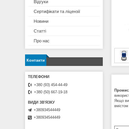
Відгуки
Сертифікати та ліцензії
Новини
Статті
Про нас
Контакти
+380 (93) 454-44-49
Промисл
+380 (50) 667-19-18
викорис
Якщо ви 
вмістом
+380934544449
+380934544449