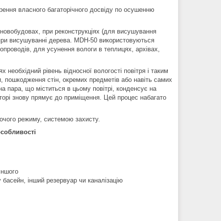
орення власного багаторічного досвіду по осушенню
 новобудовах, при реконструкціях (для висушування
а при висушуванні дерева. MDH-50 використовуються
допроводів, для усунення вологи в теплицях, архівах,
необхідний рівень відносної вологості повітря і таким
и, пошкодження стін, окремих предметів або навіть самих
а пара, що міститься в цьому повітрі, конденсує на
аторі знову прямує до приміщення. Цей процес набагато
бочого режиму, системою захисту.
особливості
іншого
 басейн, інший резервуар чи каналізацію