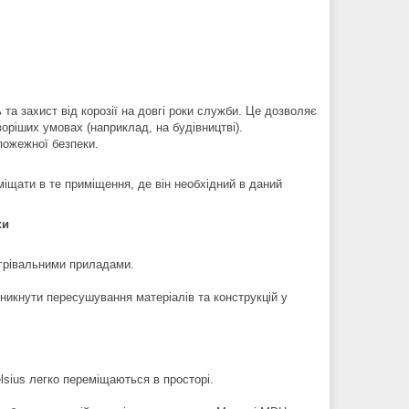
 та захист від корозії на довгі роки служби. Це дозволяє
оріших умовах (наприклад, на будівництві).
 пожежної безпеки.
міщати в те приміщення, де він необхідний в даний
ки
агрівальними приладами.
уникнути пересушування матеріалів та конструкцій у
lsius легко переміщаються в просторі.