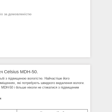
нів
за домовленістю
ч Celsius MDH-50.
тьбі з підвищеною вологістю. Найчастіше його
риміщеннях, які потребують швидкого видалення вологи.
us MDH-50 і більше ніколи не стикатися з підвищеним
и