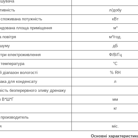
ушувача
тивність
л/добу
 споживана потужність
кВт
ндована площа приміщення
м³
а повітря
м³/год.
 шуму
дБ
три електроживлення
Ф/В/Гц
 температура
°C
 діапазон вологості
% RH
бака для конденсату
л
ість безперервного зливу дренажу
и В*Ш*Г
мм
кг
 производитель
я
міс.
Основні характеристик