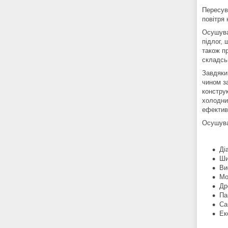
Пересув
повітря 
Осушува
підлог,
також пр
складсь
Завдяки
чином з
конструк
холодни
ефектив
Осушува
Ді
Ши
Ви
Мо
Др
Па
Са
Ек