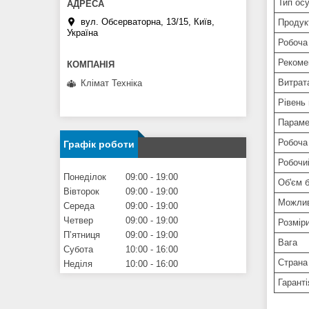
Тип ос
вул. Обсерваторна, 13/15, Київ,
Продук
Україна
Робоча
Рекоме
Витрат
Клімат Техніка
Рівень
Параме
Робоча
Графік роботи
Робочий
Понеділок
09:00
19:00
Об'єм 
Вівторок
09:00
19:00
Можлив
Середа
09:00
19:00
Четвер
09:00
19:00
Розмір
Пʼятниця
09:00
19:00
Вага
Субота
10:00
16:00
Страна
Неділя
10:00
16:00
Гаранті