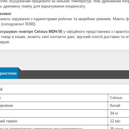
оляє осушувачам працювати за низьких температур. Має дренажний патр
ь дренажну помпу для відкачування конденсату.
ативні
анель керування з індикаторами робочих та аварійних режимів. Мають філ
 (холодоагент R290).
осушувач повітря Celsius MDH-50
у офіційного представника з гарантіє
товар в кошик, вкажіть свої контактні дані, зручний спосіб доставки та
идше.
еристики
ні
к
Celsius
иробник
Китай
34 кг
ний термін
12 міс
льна температура навколишнього середовища
35 град.