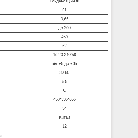
Конденсаційний
51
0,65
до 200
450
52
1/220-240/50
від +5 до +35
30-90
6,5
Є
450*335*665
34
Китай
12
и