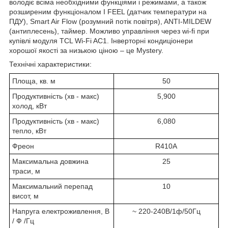
володіє всіма необхідними функціями і режимами, а також
розширеним функціоналом I FEEL (датчик температури на
ПДУ), Smart Air Flow (розумний потік повітря), ANTI-MILDEW
(антиплесень), таймер. Можливо управління через wi-fi при
купівлі модуля TCL Wi-Fi AC1. Інверторні кондиціонери
хорошої якості за низькою ціною – це Mystery.
Технічні характеристики:
Площа, кв. м
50
Продуктивність (хв - макс)
5,900
холод, кВт
Продуктивність (хв - макс)
6,080
тепло, кВт
Фреон
R410A
Максимальна довжина
25
траси, м
Максимальний перепад
10
висот, м
Напруга електроживлення, В
~ 220-240В/1ф/50Гц
/ Ф /Гц