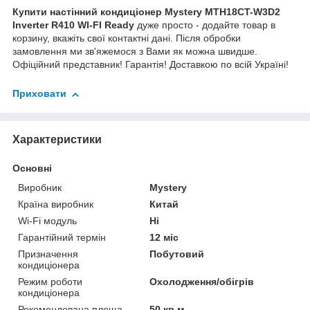
Купити настінний кондиціонер Mystery MTH18CT-W3D2
Inverter R410 WI-FI Ready
дуже просто - додайте товар в
корзину, вкажіть свої контактні дані. Після обробки
замовлення ми зв'яжемося з Вами як можна швидше.
Офіційний представник! Гарантія! Доставкою по всій Україні!
Приховати
Характеристики
Основні
Виробник
Mystery
Країна виробник
Китай
Wi-Fi модуль
Ні
Гарантійний термін
12 міс
Призначення
Побутовий
кондиціонера
Режим роботи
Охолодження/обігрів
кондиціонера
Рекомендована площа
50 кв.м