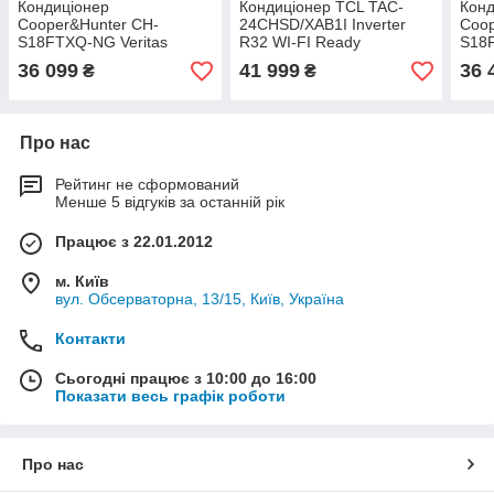
Кондиціонер
Кондиціонер TCL TAC-
Конд
Cooper&Hunter CH-
24CHSD/XAB1I Inverter
Coop
S18FTXQ-NG Veritas
R32 WI-FI Ready
S18
Inverter
INV
36 099
41 999
36 
₴
₴
Про нас
Рейтинг не сформований
Менше 5 відгуків за останній рік
Працює з 22.01.2012
м. Київ
вул. Обсерваторна, 13/15, Київ, Україна
Контакти
Сьогодні працює з 10:00 до 16:00
Показати весь графік роботи
Про нас