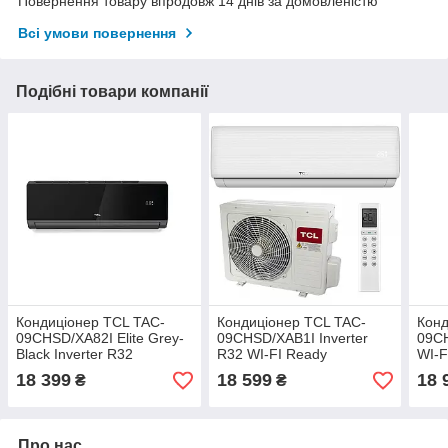
Повернення товару впродовж 14 днів за домовленістю
Всі умови повернення
Подібні товари компанії
Кондиціонер TCL TAC-
Кондиціонер TCL TAC-
Конд
09CHSD/XA82I Elite Grey-
09CHSD/XAB1I Inverter
09CH
Black Inverter R32
R32 WI-FI Ready
WI-F
18 399
18 599
18 
₴
₴
Про нас