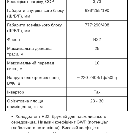
Коефіцієнт нагріву, COP
3,73
Габарити внутрішнього блоку
698*255*190
(Ш*В*Г), мм
Габарити зовнішнього блоку
777*290*498
(Ш*В*Г), мм
Фреон
R32
Максимальна довжина
25
траси, м
Максимальний перепад
10
висот, м
Напруга електроживлення,
~ 220-240В/1ф/50Гц
В/Ф/Гц
Інвертор
Так
Орієнтовна площа
23 - 30
приміщення, кв. м
Холодоагент R32: Дружній для навколишнього
середовища. Низький коефіцієнт GWP (потенціал
глобального потепління). Високий коефіцієнт