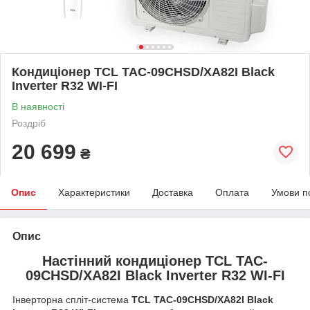
Кондиціонер TCL TAC-09CHSD/XA82I Black
Inverter R32 WI-FI
В наявності
Роздріб
20 699
₴
Опис
Характеристики
Доставка
Оплата
Умови п
Опис
Настінний кондиціонер TCL
TAC-
09CHSD/XA82I Black Inverter R32 WI-FI
Інверторна спліт-система
TCL
TAC-09CHSD/XA82I Black