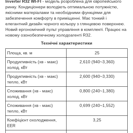
Inverter R32 WI-FI
- модель розроблена для європейського
ринку. Кондиціонери володіють оптимальною потужністю,
якісними матеріалами та необхідними функціями для
забезпечення комфорту в приміщенні. Має тонкий і
елегантний дизайн чорного кольору з глянцевою поверхнею.
Новий ергономічний пульт управління в комплекті. Працює на
новому озонобезпечному холодоагенті R32.
Технічні характеристики
Площа, кв. м
25
Продуктивність (хв - макс)
2,610 (940~3,360)
холод, кВт
Продуктивність (хв - макс)
2,600 (940~3,330)
тепло, кВт
Споживання (хв - макс)
0,800 (240~1,380)
холод, кВт
Споживання (хв - макс)
0,699 (240~1,552)
тепло, кВт
Коефіцієнт охолодження,
3,25
EER