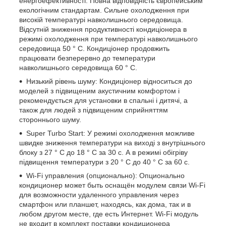
енергоефективності. Повна відповідність європейським
екологічним стандартам. Сильне охолодження при
високій температурі навколишнього середовища.
Відсутній зниження продуктивності кондиціонера в
режимі охолодження при температурі навколишнього
середовища 50 ° C. Кондиціонер продовжить
працювати безперервно до температури
навколишнього середовища 60 ° C.
Низький рівень шуму: Кондиціонер відноситься до
моделей з підвищеним акустичним комфортом і
рекомендується для установки в спальні і дитячі, а
також для людей з підвищеним сприйняттям
стороннього шуму.
Super Turbo Start: У режимі охолодження можливе
швидке зниження температури на виході з внутрішнього
блоку з 27 ° С до 18 ° С за 30 с. А в режимі обігріву
підвищення температури з 20 ° С до 40 ° С за 60 с.
Wi-Fi управления (опционально): Опционально
кондиционер может быть оснащён модулем связи Wi-Fi
для возможности удаленного управления через
смартфон или планшет, находясь, как дома, так и в
любом другом месте, где есть Интернет. Wi-Fi модуль
не входит в комплект поставки кондиционера