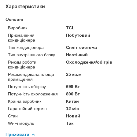
Характеристики
Основні
Виробник
TCL
Призначення
Побутовий
кондиціонера
Тип кондиціонера
Спліт-система
Тип внутрішнього блоку
Настінний
Режим роботи
Охолодження/обігрів
кондиціонера
Рекомендована площа
25 кв.м
приміщення
Потужність обігріву
699 Вт
Потужність охолодження
800 Вт
Країна виробник
Китай
Гарантійний термін
12 міс
Стан
Новий
Wi-Fi модуль
Так
Приховати