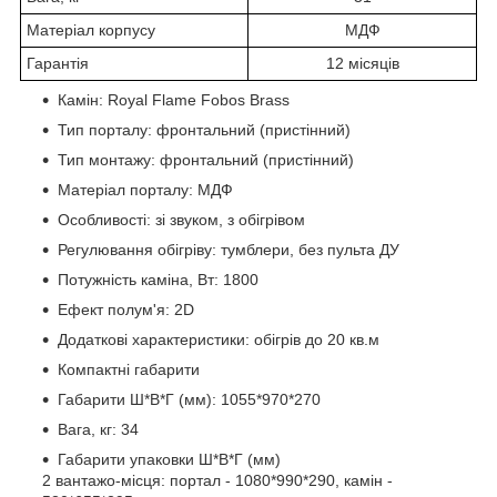
Матеріал корпусу
МДФ
Гарантія
12 місяців
Камін: Royal Flame Fobos Brass
Тип порталу: фронтальний (пристінний)
Тип монтажу: фронтальний (пристінний)
Матеріал порталу: МДФ
Особливості: зі звуком, з обігрівом
Регулювання обігріву: тумблери, без пульта ДУ
Потужність каміна, Вт: 1800
Ефект полум'я: 2D
Додаткові характеристики: обігрів до 20 кв.м
Компактні габарити
Габарити Ш*В*Г (мм): 1055*970*270
Вага, кг: 34
Габарити упаковки Ш*В*Г (мм)
2 вантажо-місця: портал - 1080*990*290, камін -