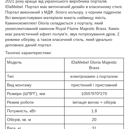
2021 року краще від українського виробника порталів
IDaMebel. Портал має витончений дизайн в класичному стилі.
Портал виконаний з МДФ, білого кольору, з чорним піддоном.
Всі використовувані матеріали мають найвищу якість.
Каминокомплект Gloria складається з порталу, який
укомплектований каміном Royal Flame Majestic Brass. Камін
має реалістичний ефект полум'я, звук потріскування дров, 2
режими обігріву, а також класичний стиль, який ідеально
доповнює даний портал.
Технічні характеристики:
Модель
IDaMebel Gloria Majestic
Brass
Тип
електрокамін з порталом
Вид монтажу
пристінний / приставний
Розміри (Ш*В*Г), мм
1055*970*270
Режим роботи
імітація вогню + обігрів
Потужність, кВт
1,8
Обігрів, кв. м
20
Вага, кг
31