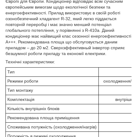
Європі для Європи. Кондиціонер відповідає всім сучасним
європейським вимогам щодо екологічної безпеки та
енергоефективності. Прилад використовує в своїй роботі
озонобезпечний хладагент R-32, який легко піддається
повторній переробці і має значно менший потенціал
глобального потепління, у порівнянні з R-410a. Даний
кондиціонер має найвищий клас сезонної енергоефективності
А+++. Рекомендована площа що обслуговується даним
приладом – до 20 м2. Сверхэффективный інвертор сприяє
безшумної роботи приладу та економії електрики.
Технічні характеристики:
Тип
сп
Режими роботи
охолодження/обі
Тип монтажу
Комплектація
внутрішній
Кількість внутрішніх блоків
Рекомендована площа приміщення
Споживана потужність (охолодження/нагрів)
Потужність в режимі охолодження