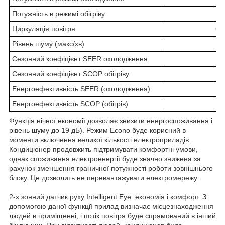
Потужність в режимі обігріву
Циркуляція повітря
63
Рівень шуму (макс/хв)
Сезонний коефіцієнт SEER охолодження
Сезонний коефіцієнт SCOP обігріву
Енергоефективність SEER (охолодження)
Енергоефективність SCOP (обігрів)
Функція нічної економії дозволяє знизити енергоспоживання і
рівень шуму до 19 дБ). Режим Econo буде корисний в
моменти включення великої кількості електроприладів.
Кондиціонер продовжить підтримувати комфортні умови,
однак споживання електроенергії буде значно знижена за
рахунок зменшення граничної потужності роботи зовнішнього
блоку. Це дозволить не перевантажувати електромережу.
2-х зонний датчик руху Intelligent Eye: економія і комфорт. З
допомогою даної функції прилад визначає місцезнаходження
людей в приміщенні, і потік повітря буде спрямований в інший