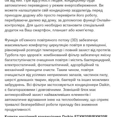
бік від них. При відсутності людей, кондиціонер буде
автоматично переведено у режим енергозбереження. Ви
можете налаштувати свій кондиціонер заздалегідь перед
приходом додому або просто перевірити його роботу,
перебуваючи далеко від дому, за допомогою функції Онлайн-
контролера. Для цього необхідно встановити спеціальний
додаток на Ваш смартфон, планшет або комп'ютер.
Функція об'ємного повітряного потоку (3D) забезпечує
максимально комфортну циркуляцію повітря в приміщенні,
рівномірний розподіл температур і повний захист від протягів.
Турбота про здоров'я: комбінований фільтр забезпечує якісну
багатоступінчасте очищення повітря і містить бактерицидний,
електростатичний, фотокаталітичний, адсорбційний та
механічний принципи очисти. Таким чином, повітря
очищається від усіляких неприємних запахів, частинок пилу,
шерсті домашніх тварин, вірусів, бактерій та інших можливих
забруднень. Всі фільтри застосовуються кондиціонери Daikin,
є багаторазовими і довговічними. Зовнішній блок має
антикорозійний захист найважливіших елементів і
автоматичне відтавання інею на теплообміннику, що сприяє
тривалої безперебійної роботи приладу без зниження
продуктивності.
Купити настінний кондиціонер Daikin FTXM20R/RXM20R