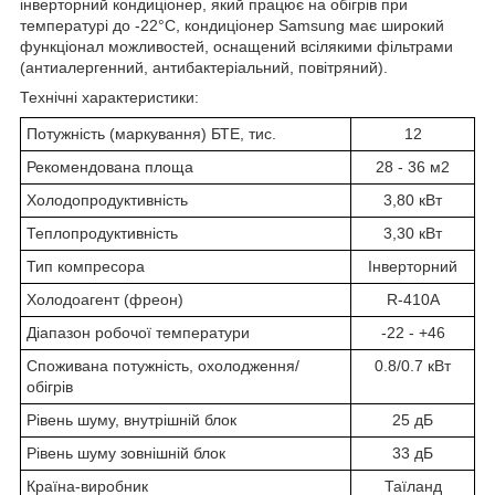
інверторний кондиціонер, який працює на обігрів при
температурі до -22°C, кондиціонер Samsung має широкий
функціонал можливостей, оснащений всілякими фільтрами
(антиалергенний, антибактеріальний, повітряний).
Технічні характеристики:
Потужність (маркування) БТЕ, тис.
12
Рекомендована площа
28 - 36 м2
Холодопродуктивність
3,80 кВт
Теплопродуктивність
3,30 кВт
Тип компресора
Інверторний
Холодоагент (фреон)
R-410А
Діапазон робочої температури
-22 - +46
Споживана потужність, охолодження/
0.8/0.7 кВт
обігрів
Рівень шуму, внутрішній блок
25 дБ
Рівень шуму зовнішній блок
33 дБ
Країна-виробник
Таїланд