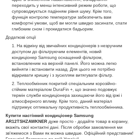
переходить у менш інтенсивний режим роботи, що
супроводжується падінням рівня шуму. Крім того,
функція контролю температури забезпечить вам
комфортні умови, щоб ви могли швидко засинати, спати
глибоким сном і прокидатися бадьорим.
Додаткові опції
На відміну від звичайних кондиціонерів з незручним
доступом до фільтруючим елементів, новий
кондиціонер Samsung оснащений фільтром,
встановленим на верхній панелі. Його можна легко
вийняти і встановити назад. Для цього не потрібно
відкривати кришку і з зусиллям витягувати фільтр.
Теплообмінник покритий спеціальним корозійно-
стійким матеріалом DuraFin +, що значно подовжує
термін служби кондиціонера захищаючи його від іржі і
атмосферного впливу. Крім того, даний матеріал
підтримує оптимальну продуктивність теплообмінника.
Купити настінний кондиціонер Samsung
AR12TSHZAWKNER
дуже просто - додайте товар в корзину,
вкажіть свої контактні дані. Після обробки замовлення ми
зв'яжемося з Вами як можна швидше. Офіційний представник!