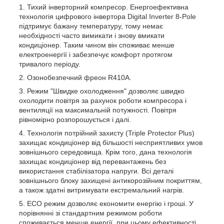
Тихий інверторний компресор. Енергоефективна
технологія цифрового інвертора Digital Inverter 8-Pole
підтримує бажану температуру, тому немає
необхідності часто вимикати і знову вмикати
кондиціонер. Таким чином він споживає менше
електроенергії і забезпечує комфорт протягом
тривалого періоду.
Озонобезпечний фреон R410A.
Режим "Швидке охолодження" дозволяє швидко
охолодити повітря за рахунок роботи компресора і
вентиляції на максимальній потужності. Повітря
рівномірно розпорошується і далі.
Технологія потрійний захисту (Triple Protector Plus)
захищає кондиціонер від більшості несприятливих умов
зовнішнього середовища. Крім того, дана технологія
захищає кондиціонер від перевантажень без
використання стабілізатора напруги. Всі деталі
зовнішнього блоку захищені антикорозійним покриттям,
а також здатні витримувати екстремальний нагрів.
ECO режим дозволяє економити енергію і гроші. У
порівнянні зі стандартним режимом роботи
споживається менше енергії, при цьому ефективності