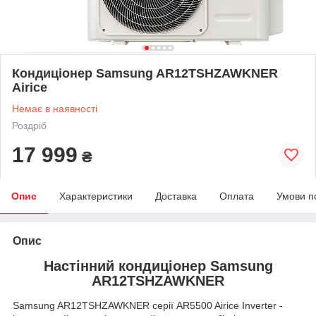
Кондиціонер Samsung AR12TSHZAWKNER
Airice
Немає в наявності
Роздріб
17 999
₴
Опис
Характеристики
Доставка
Оплата
Умови п
Опис
Настінний кондиціонер Samsung
AR12TSHZAWKNER
Samsung AR12TSHZAWKNER серії AR5500 Airice Inverter -