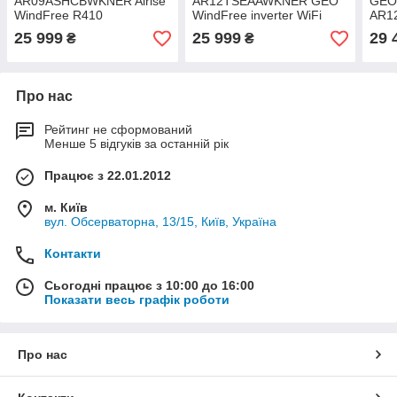
AR09ASHCBWKNER Airise
AR12TSEAAWKNER GEO
GEO
WindFree R410
WindFree inverter WiFi
AR1
R32
25 999
25 999
29 
₴
₴
Про нас
Рейтинг не сформований
Менше 5 відгуків за останній рік
Працює з 22.01.2012
м. Київ
вул. Обсерваторна, 13/15, Київ, Україна
Контакти
Сьогодні працює з 10:00 до 16:00
Показати весь графік роботи
Про нас