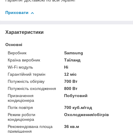
Гарантія! Доставкою по всій Україні!
Приховати
Характеристики
Основні
Виробник
Samsung
Країна виробник
Таїланд
Wi-Fi модуль
Ні
Гарантійний термін
12 міс
Потужність обігріву
700 Вт
Потужність охолодження
800 Вт
Призначення
Побутовий
кондиціонера
Потік повітря
700 куб.м/год
Режим роботи
Охолодження/обігрів
кондиціонера
Рекомендована площа
36 кв.м
приміщення