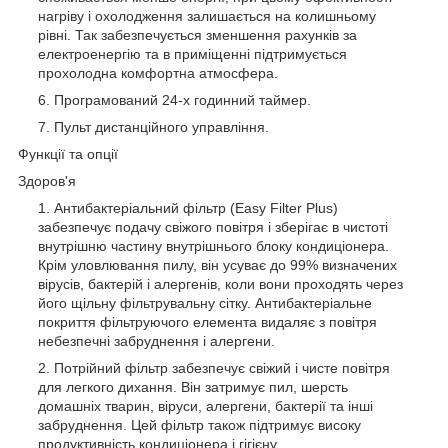
нагріву і охолодження залишається на колишньому
рівні. Так забезпечується зменшення рахунків за
електроенергію та в приміщенні підтримується
прохолодна комфортна атмосфера.
Програмований 24-х годинний таймер.
Пульт дистанційного управління.
Функції та опції
Здоров'я
Антибактеріальний фільтр (Easy Filter Plus)
забезпечує подачу свіжого повітря і зберігає в чистоті
внутрішню частину внутрішнього блоку кондиціонера.
Крім уловлювання пилу, він усуває до 99% визначених
вірусів, бактерій і алергенів, коли вони проходять через
його щільну фільтрувальну сітку. Антибактеріальне
покриття фільтруючого елемента видаляє з повітря
небезпечні забруднення і алергени.
Потрійний фільтр забезпечує свіжий і чисте повітря
для легкого дихання. Він затримує пил, шерсть
домашніх тварин, віруси, алергени, бактерії та інші
забруднення. Цей фільтр також підтримує високу
продуктивність кондиціонера і гігієну.