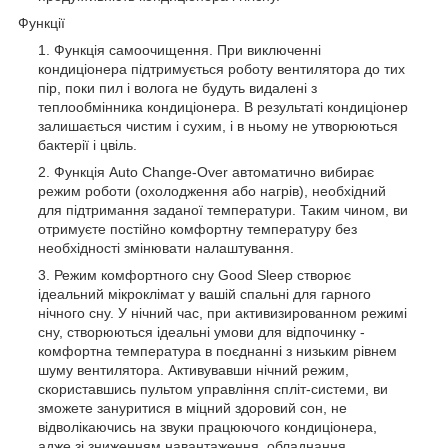
Функції
Функція самоочищення. При виключенні
кондиціонера підтримується роботу вентилятора до тих
пір, поки пил і волога не будуть видалені з
теплообмінника кондиціонера. В результаті кондиціонер
залишається чистим і сухим, і в ньому не утворюються
бактерії і цвіль.
Функція Auto Change-Over автоматично вибирає
режим роботи (охолодження або нагрів), необхідний
для підтримання заданої температури. Таким чином, ви
отримуєте постійно комфортну температуру без
необхідності змінювати налаштування.
Режим комфортного сну Good Sleep створює
ідеальний мікроклімат у вашій спальні для гарного
нічного сну. У нічний час, при активизированном режимі
сну, створюються ідеальні умови для відпочинку -
комфортна температура в поєднанні з низьким рівнем
шуму вентилятора. Активувавши нічний режим,
скориставшись пультом управління спліт-системи, ви
зможете зануритися в міцний здоровий сон, не
відволікаючись на звуки працюючого кондиціонера,
адже зі зниженням навантаження, обладнання