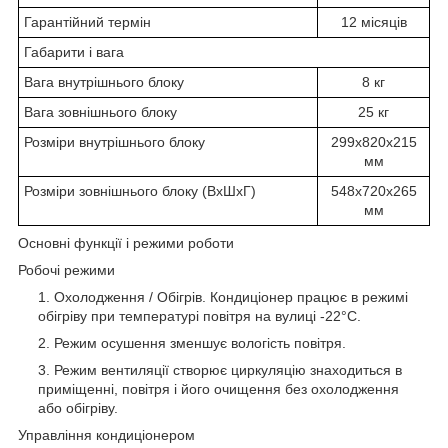
Гарантійний термін
12 місяців
Габарити і вага
Вага внутрішнього блоку
8 кг
Вага зовнішнього блоку
25 кг
Розміри внутрішнього блоку
299х820х215
мм
Розміри зовнішнього блоку (ВхШхГ)
548х720х265
мм
Основні функції і режими роботи
Робочі режими
Охолодження / Обігрів. Кондиціонер працює в режимі
обігріву при температурі повітря на вулиці -22°С.
Режим осушення зменшує вологість повітря.
Режим вентиляції створює циркуляцію знаходиться в
приміщенні, повітря і його очищення без охолодження
або обігріву.
Управління кондиціонером