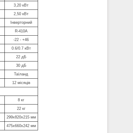
3,20 кВт
2,50 кВт
Інверторний
R-410А
-22 - +46
0.6/0.7 кВт
22 дБ
30 дБ
Таїланд
12 місяців
8 кг
22 кг
299х820х215 мм
475х660х242 мм