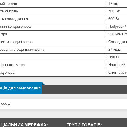
ний термін
12 міс
ть обігріву
700 Вт
сть охолодження
600 Вт
ння кондиціонера
Побутовий
вітря
550 куб.м/
оботи кондиціонера
Охолоджен
дована площа приміщення
27 кв.м
Новий
рішнього блоку
Настінний
иціонера
Спліт-сис
ція для замовлення
 999 ₴
ОЦІАЛЬНИХ МЕРЕЖАХ:
ГРУПИ ТОВАРІВ: