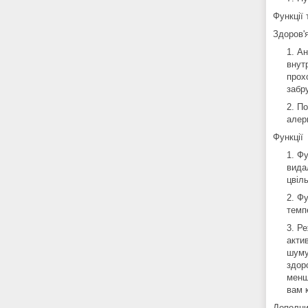
Функції 
Здоров'
Ан
внут
прох
забр
По
алерг
Функції
Фу
вида
цвіль
Фу
темп
Ре
акти
шуму
здор
менш
вам 
Дополни