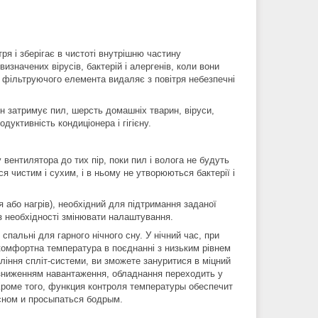
тря і зберігає в чистоті внутрішню частину
изначених вірусів, бактерій і алергенів, коли вони
я фільтруючого елемента видаляє з повітря небезпечні
ін затримує пил, шерсть домашніх тварин, віруси,
дуктивність кондиціонера і гігієну.
вентилятора до тих пір, поки пил і волога не будуть
я чистим і сухим, і в ньому не утворюються бактерії і
або нагрів), необхідний для підтримання заданої
з необхідності змінювати налаштування.
пальні для гарного нічного сну. У нічний час, при
комфортна температура в поєднанні з низьким рівнем
іння спліт-системи, ви зможете зануритися в міцний
 зниженням навантаження, обладнання переходить у
Кроме того, функция контроля температуры обеспечит
сном и просыпаться бодрым.