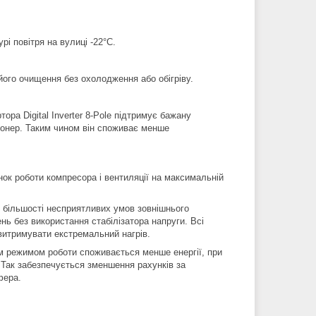
рі повітря на вулиці -22°С.
його очищення без охолодження або обігріву.
ра Digital Inverter 8-Pole підтримує бажану
ціонер. Таким чином він споживає менше
к роботи компресора і вентиляції на максимальній
ід більшості несприятливих умов зовнішнього
нь без використання стабілізатора напруги. Всі
 витримувати екстремальний нагрів.
им режимом роботи споживається менше енергії, при
 Так забезпечується зменшення рахунків за
фера.