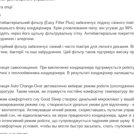
та опції
я
тибактеріальний фільтр (Easy Filter Plus) забезпечує подачу свіжого пові
рішнього блоку кондиціонера. Крім уловлювання пилу, він усуває до 99% в
одять через його щільну фільтрувальну сітку. Антибактеріальне покритт
уднення і алергени.
трійний фільтр забезпечує свіжий і чисте повітря для легкого дихання. В
ени, бактерії та інші забруднення. Цей фільтр також підтримує високу про
нкція самоочищення. При виключенні кондиціонера підтримується роботу 
лені з теплообмінника кондиціонера. В результаті кондиціонер залишаєтьс
.
нкція Auto Change-Over автоматично вибирає режим роботи (охолодження 
ератури. Таким чином, ви отримуєте постійно комфортну температуру бе
жим комфортного сну Good Sleep створює ідеальний мікроклімат у вашій с
визированном режимі сну, створюються ідеальні умови для відпочинку - 
 вентилятора. Активувавши нічний режим, скориставшись пультом управл
овий сон, не відволікаючись на звуки працюючого кондиціонера, адже зі
 інтенсивний режим роботи, що супроводжується падінням рівня шуму. 
комфортные условия, чтобы вы могли быстро засыпать, спать глубоким 
тельные опции