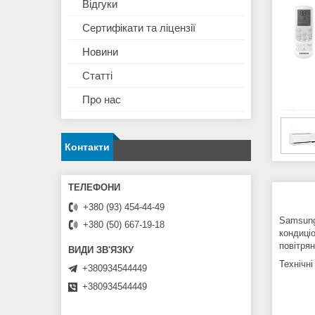
Відгуки
Сертифікати та ліцензії
Новини
Статті
Про нас
Контакти
+380 (93) 454-44-49
Samsung
+380 (50) 667-19-18
кондиці
повітрян
Технічні
+380934544449
+380934544449