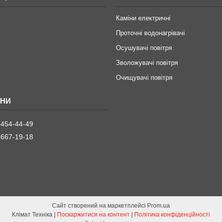
Каміни електричні
Проточні водонагрівачі
Осушувачі повітря
Зволожувачі повітря
Очищувачі повітря
 454-44-49
 667-19-18
Сайт створений на маркетплейсі
Prom.ua
Клімат Техніка |
Поскаржитися на контент
|
Політика конфіденційності