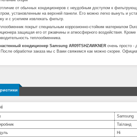
отличие от обычных кондиционеров с неудобным доступом к фильтрую
тром, установленным на верхней панели. Его можно легко вынуть и уста
ку и с усилием извлекать фильтр.
плообменник покрыт специальным коррозионно-стойким материалом Dura
иционера защищая его от ржавчины и атмосферного воздействия. Кроме
зводительность теплообменника.
 настенный кондиционер Samsung AR09TSHZAWKNER
очень просто - 
 После обработки заказа мы с Вами свяжемся как можно скорее. Официа
!
еристики
ні
к
Samsung
иробник
Таїланд
дуль
Ні