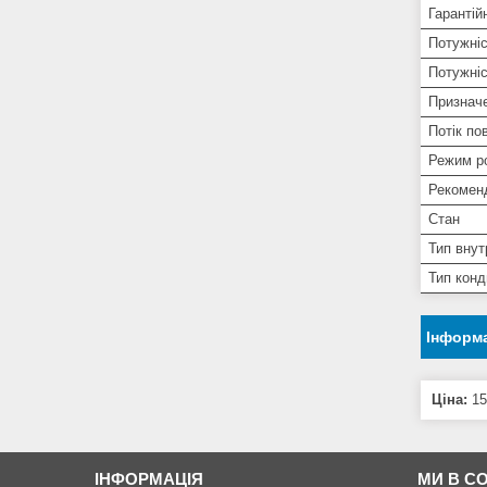
Гарантій
Потужніс
Потужні
Призначе
Потік по
Режим р
Рекомен
Стан
Тип внут
Тип конд
Інформа
Ціна:
15
ІНФОРМАЦІЯ
МИ В С