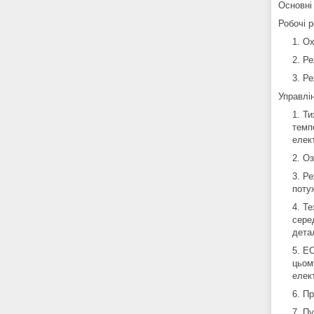
Основні
Робочі 
Ох
Ре
Ре
Управлі
Ти
темп
елек
Оз
Ре
поту
Те
сере
дета
EC
цьом
елек
Пр
Пу