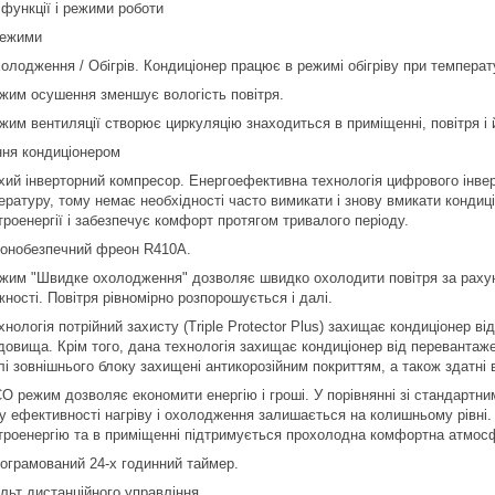
 функції і режими роботи
режими
олодження / Обігрів. Кондиціонер працює в режимі обігріву при температу
жим осушення зменшує вологість повітря.
жим вентиляції створює циркуляцію знаходиться в приміщенні, повітря і 
ння кондиціонером
хий інверторний компресор. Енергоефективна технологія цифрового інверто
ературу, тому немає необхідності часто вимикати і знову вмикати конди
троенергії і забезпечує комфорт протягом тривалого періоду.
онобезпечний фреон R410A.
жим "Швидке охолодження" дозволяє швидко охолодити повітря за рахуно
жності. Повітря рівномірно розпорошується і далі.
хнологія потрійний захисту (Triple Protector Plus) захищає кондиціонер в
довища. Крім того, дана технологія захищає кондиціонер від перевантаже
лі зовнішнього блоку захищені антикорозійним покриттям, а також здатні
O режим дозволяє економити енергію і гроші. У порівнянні зі стандартн
у ефективності нагріву і охолодження залишається на колишньому рівні.
троенергію та в приміщенні підтримується прохолодна комфортна атмос
ограмований 24-х годинний таймер.
льт дистанційного управління.