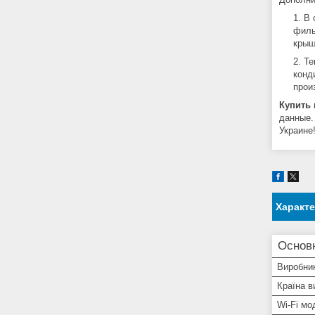
В 
филь
крыш
Те
конд
прои
Купить
данные.
Украине
Характ
Основ
Виробни
Країна в
Wi-Fi мо