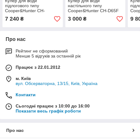
Кулер для води
Кулер для води
Куле
підлогового типу
настільного типу
підл
Cooper&Hunter CH-
Cooper&Hunter CH-D65F
Coo
V115CEG
7 240
3 000
9 8
₴
₴
Про нас
Рейтинг не сформований
Менше 5 відгуків за останній рік
Працює з 22.01.2012
м. Київ
вул. Обсерваторна, 13/15, Київ, Україна
Контакти
Сьогодні працює з 10:00 до 16:00
Показати весь графік роботи
Про нас