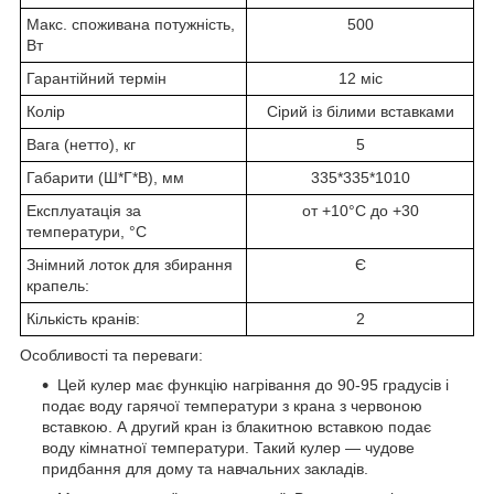
Макс. споживана потужність,
500
Вт
Гарантійний термін
12 міс
Колір
Сірий із білими вставками
Вага (нетто), кг
5
Габарити (Ш*Г*В), мм
335*335*1010
Експлуатація за
от +10°C до +30
температури, °C
Знімний лоток для збирання
Є
крапель:
Кількість кранів:
2
Особливості та переваги:
Цей кулер має функцію нагрівання до 90-95 градусів і
подає воду гарячої температури з крана з червоною
вставкою. А другий кран із блакитною вставкою подає
воду кімнатної температури. Такий кулер — чудове
придбання для дому та навчальних закладів.