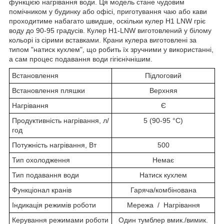
функцією нагрівання води. Ця модель стане чудовим
помічником у будинку або офісі, приготування чаю або кави
проходитиме набагато швидше, оскільки кулер H1 LNW гріє
воду до 90-95 градусів. Кулер H1-LNW виготовлений у білому
кольорі із сірими вставками. Крани кулера виготовлені за
типом "натиск кухлем", що робить їх зручними у використанні,
а сам процес подавання води гігієнічнішим.
Встановлення
Підлоговий
Встановлення пляшки
Верхняя
Нагрівання
Є
Продуктивність нагрівання, л/
5 (90-95 °C)
год
Потужність нагрівання, Вт
500
Тип охолодження
Немає
Тип подавання води
Натиск кухлем
Функціонал кранів
Гаряча/комбінована
Індикація режимів роботи
Мережа / Нагрівання
Керування режимами роботи
Один тумблер вмик./вимик.