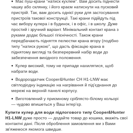
Має пуш-крани "натиск кухлем". Вам досить піднести
чашку або склянку, і його краєм натиснути на пусковий
пристрій. Так, вам досить однієї руки для застосування
пристроїв такової конструкції. Такі крани підійдуть під
час вибору кулера і в будинок, і в офіс, і в школу. Дуже
простий і зручний варіант. Мінімальний контакт крана з
руками додає більшої гігієнічності. Також крани
передбачають підняття пелюстки крана вгору (подібно
типу "натиск рукою", що дасть фіксацію крана в
піднятому вигляді та безперервний набір води до
забезпечення вихідного положення.
Кулер високий, тому не припаде нахилятися, щоб
набрати води.
Водороздатчик Cooper&Hunter CH H1-LNW має
світлодіодну індикацію на нагрівання й під'єднання до
мережі на верхній панелі корпусу.
Виготовлений у приємному сріблясто-білому кольорі
— чудово впишеться у Ваш інтер'єр.
Купити кулер для води підлогового типу Cooper&Hunter
H1-LNW
дуже просто — додайте товар до кошика, вкажіть свої
контактні дані. Після оброблення замовлення ми з Вами
зв'яжемося якомога швидше.