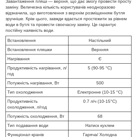
Завантаження пляші — верхня, що дає змогу провести просту
заміну. Величезна кількість користувачів неодноразово
відзначила, що виготовлення з верхнім розміщенням бутля
зручніше. Крім цього, завжди вдається простежити за рівнем
води в бутлі та провести своєчасну заміну. Це гарантує
постійну наявність води.
Встановлення
Настільний
Встановлення пляшки
Верхняя
Нагрівання
Є
Продуктивність нагрівання, л/
5 (90-95 °C)
год
Потужність нагрівання, Вт
500
Тип охолодження
Електронне (10-15 °C)
Продуктивність
0.7 л/ч (10-15°C)
охолодження, л/год
Потужність охолодження, Вт
68
Тип подавання води
Натиск кухлем
Функціонал кранів
Гаряча/ Холодна