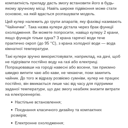
компактність приладу дасть змогу встановити його в будь-
якому зручному місці. Навіть широке підвіконня може стати
основою, на якій вдасться розташувати модель.
Цей кулер належить до групи апаратів, яку фахівці називають
"Чайнички". Така назва кулери дістала через брак функції
охолодження. Ви можете попросити, навіщо кулеру 2 крани,
якщо функція тільки одна? З крана гарячої води тече
практично окроп (до 95 °C), з крана холодної води — вода
кімнатної температури.
Такі кулери зручно використовувати, наприклад, на дачі, щоб
не підігрівати постійно воду на газі або електриці.
Попрацювавши на городі навесні або восени, так приємно
швидко випити чаю або кави, не чекаючи, поки закипить
чайник. До того ж відразу розвіємо сумніви, кулер не працює
постійно, він вмикається лише час від часу для підтримки
заданої температури, що дає змогу неабияк знизити витрати
на електроенергію.
Настільне встановлення;
Поєднання класичного дизайну та компактних
розмірів;
Електронне охолодження;