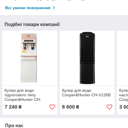
Всі умови повернення
Подібні товари компанії
Кулер для води
Кулер для води
Куле
підлогового типу
Cooper&Hunter CH-V126B
наст
Cooper&Hunter CH-
Coo
V115CEG
7 240
8 600
3 0
₴
₴
Про нас