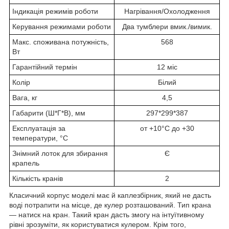
Індикація режимів роботи
Нагрівання/Охолодження
Керування режимами роботи
Два тумблери вмик./вимик.
Макс. споживана потужність,
568
Вт
Гарантійний термін
12 міс
Колір
Білий
Вага, кг
4,5
Габарити (Ш*Г*В), мм
297*299*387
Експлуатація за
от +10°C до +30
температури, °C
Знімний лоток для збирання
Є
крапель
Кількість кранів
2
Класичний корпус моделі має й каплезбірник, який не дасть
воді потрапити на місце, де кулер розташований. Тип крана
— натиск на кран. Такий кран дасть змогу на інтуїтивному
рівні зрозуміти, як користуватися кулером. Крім того,