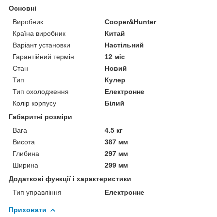
Основні
Виробник
Cooper&Hunter
Країна виробник
Китай
Варіант установки
Настільний
Гарантійний термін
12 міс
Стан
Новий
Тип
Кулер
Тип охолодження
Електронне
Колір корпусу
Білий
Габаритні розміри
Вага
4.5 кг
Висота
387 мм
Глибина
297 мм
Ширина
299 мм
Додаткові функції і характеристики
Тип управління
Електронне
Приховати