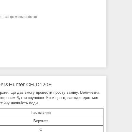
нів
за домовленістю
oper&Hunter CH-D120E
хня, що дає змогу провести просту заміну. Величезна
міщенням бутля зручніше. Крім цього, завжди вдається
тійну наявність води.
Настільний
Верхняя
Є