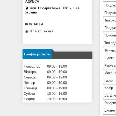
Продукт
вул. Обсерваторна, 13/15, Київ,
Україна
Потужні
Тип ох
Продук
Клімат Техніка
Потужн
Тип по
Функці
Графік роботи
Індикац
Керува
Понеділок
09:00
19:00
Вівторок
09:00
19:00
Макс. 
Середа
09:00
19:00
Гаранті
Четвер
09:00
19:00
Колір
Пʼятниця
09:00
19:00
Субота
10:00
16:00
Вага, к
Неділя
10:00
16:00
Габари
Експлу