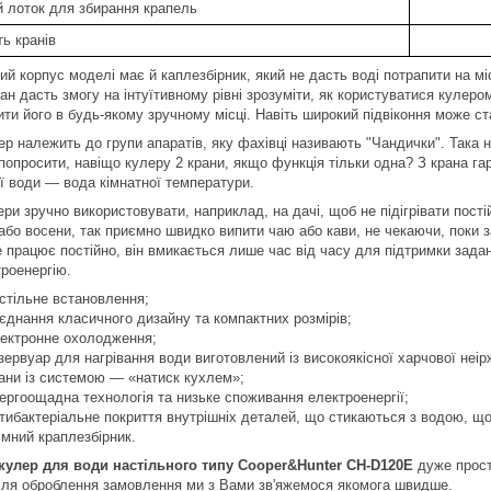
й лоток для збирання крапель
ть кранів
ий корпус моделі має й каплезбірник, який не дасть воді потрапити на мі
ан дасть змогу на інтуїтивному рівні зрозуміти, як користуватися кулеро
ити його в будь-якому зручному місці. Навіть широкий підвіконня може с
ер належить до групи апаратів, яку фахівці називають "Чандички". Така 
опросити, навіщо кулеру 2 крани, якщо функція тільки одна? З крана гар
ї води — вода кімнатної температури.
ери зручно використовувати, наприклад, на дачі, щоб не підігрівати пост
або восени, так приємно швидко випити чаю або кави, не чекаючи, поки з
е працює постійно, він вмикається лише час від часу для підтримки зада
троенергію.
стільне встановлення;
єднання класичного дизайну та компактних розмірів;
ектронне охолодження;
зервуар для нагрівання води виготовлений із високоякісної харчової неірж
ани із системою — «натиск кухлем»;
ергоощадна технологія та низьке споживання електроенергії;
тибактеріальне покриття внутрішніх деталей, що стикаються з водою, що 
імний краплезбірник.
кулер для води настільного типу Cooper&Hunter CH-D120E
дуже прост
ісля оброблення замовлення ми з Вами зв'яжемося якомога швидше.