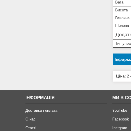
Вага
Висота
Глибина
Ширина
Додатк
Тип упра
Інформа
Ціна:
2 
ІНФОРМАЦІЯ
МИ В С
Доставка і оплата
YouTube
О нас
Facebook
Статті
Instgram