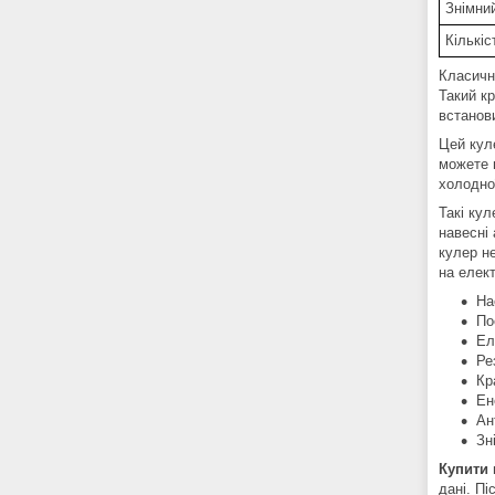
Знімни
Кількіс
Класичн
Такий кр
встанов
Цей кул
можете п
холодно
Такі кул
навесні 
кулер н
на елек
На
По
Ел
Ре
Кр
Ен
Ан
Зн
Купити 
дані. П