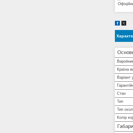
Офіційни
Характ
Основ
Виробни
Країна в
Варіант 
Гарантій
Стан
Тип
Тип охо
Колір ко
Габари