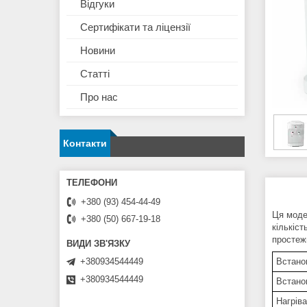
Відгуки
Сертифікати та ліцензії
Новини
Статті
Про нас
Контакти
+380 (93) 454-44-49
Ця моде
+380 (50) 667-19-18
кількіс
простежи
Встано
+380934544449
+380934544449
Встано
Нагрів