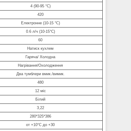
4 (90-95 °C)
420
Електронне (10-15 °C)
0.6 л/ч (10-15°C)
60
Натиск кухлем
Гаряча/ Холодна
Нагрівання/Охолодження
Два тумблери вмик./вимик.
480
12 міс
Білий
3,22
280*325*386
от +10°C до +30