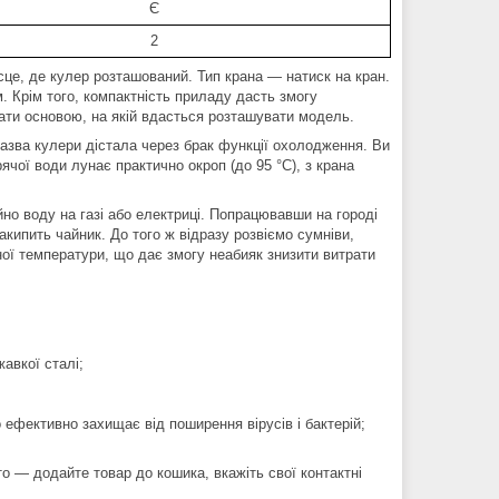
Є
2
сце, де кулер розташований. Тип крана — натиск на кран.
м. Крім того, компактність приладу дасть змогу
тати основою, на якій вдасться розташувати модель.
назва кулери дістала через брак функції охолодження. Ви
ячої води лунає практично окроп (до 95 °C), з крана
ійно воду на газі або електриці. Попрацювавши на городі
акипить чайник. До того ж відразу розвіємо сумніви,
ної температури, що дає змогу неабияк знизити витрати
авкої сталі;
ефективно захищає від поширення вірусів і бактерій;
о — додайте товар до кошика, вкажіть свої контактні