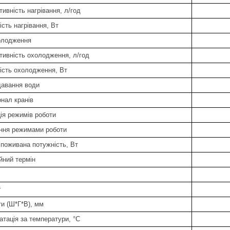
ивність нагрівання, л/год
сть нагрівання, Вт
олодження
тивність охолодження, л/год
ість охолодження, Вт
давання води
онал кранів
ія режимів роботи
ння режимами роботи
споживана потужність, Вт
йний термін
г
ти (Ш*Г*В), мм
атація за температури, °C