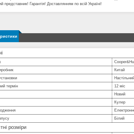
й представник! Гарантія! Доставлянням по всій Україні!
еристики
ні
к
Cooper&Hu
иробник
Китай
установки
Настільни
ний термін
12 міс
Новий
Кулер
лодження
Електронн
рпусу
Білий
тні розміри