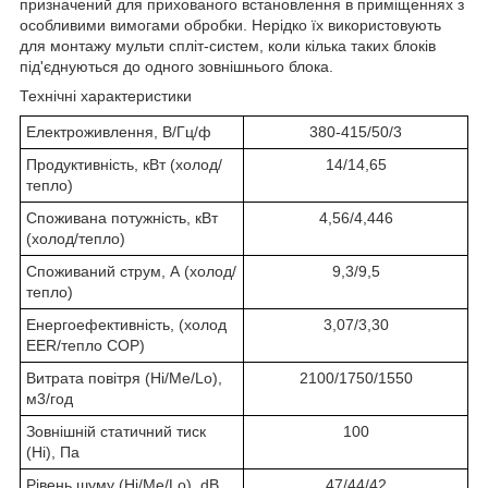
призначений для прихованого встановлення в приміщеннях з
особливими вимогами обробки. Нерідко їх використовують
для монтажу мульти спліт-систем, коли кілька таких блоків
під'єднуються до одного зовнішнього блока.
Технічні характеристики
Електроживлення, В/Гц/ф
380-415/50/3
Продуктивність, кВт (холод/
14/14,65
тепло)
Споживана потужність, кВт
4,56/4,446
(холод/тепло)
Споживаний струм, А (холод/
9,3/9,5
тепло)
Енергоефективність, (холод
3,07/3,30
EER/тепло COP)
Витрата повітря (Hi/Me/Lo),
2100/1750/1550
м3/год
Зовнішній статичний тиск
100
(Hi), Па
Рівень шуму (Hi/Me/Lo), dB
47/44/42