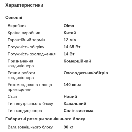
Характеристики
Основні
Виробник
Olmo
Країна виробник
Китай
Гарантійний термін
12 міс
Потужність обігріву
14.65 Вт
Потужність охолодження
14 Вт
Призначення
Комерційний
кондиціонера
Режим роботи
Охолодження/обігрів
кондиціонера
Рекомендована площа
140 кв.м
приміщення
Стан
Новий
Тип внутрішнього блоку
Канальний
Тип кондиціонера
Спліт-система
Габаритні розміри зовнішнього блоку
Вага зовнішнього блоку
90 кг