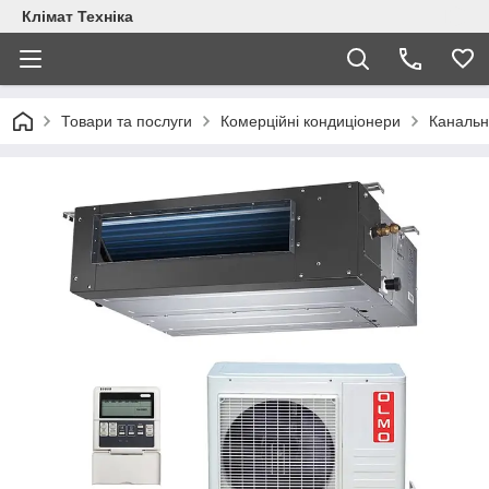
Клімат Техніка
Товари та послуги
Комерційні кондиціонери
Каналь