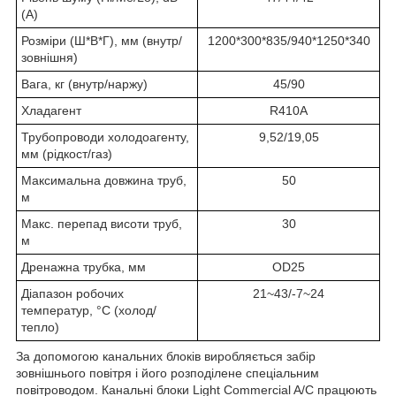
(A)
Розміри (Ш*В*Г), мм (внутр/
1200*300*835/940*1250*340
зовнішня)
Вага, кг (внутр/наржу)
45/90
Хладагент
R410A
Трубопроводи холодоагенту,
9,52/19,05
мм (рідкост/газ)
Максимальна довжина труб,
50
м
Макс. перепад висоти труб,
30
м
Дренажна трубка, мм
OD25
Діапазон робочих
21~43/-7~24
температур, °C (холод/
тепло)
За допомогою канальних блоків виробляється забір
зовнішнього повітря і його розподілене спеціальним
повітроводом. Канальні блоки Light Commercial A/C працюють