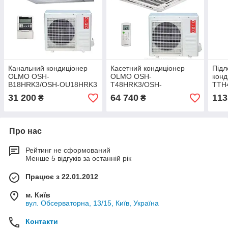
Канальний кондиціонер
Касетний кондиціонер
Підл
OLMO OSH-
OLMO OSH-
конд
B18HRK3/OSH-OU18HRK3
T48HRK3/OSH-
TTH
OU48HFK3+NP
31 200
64 740
113
₴
₴
Про нас
Рейтинг не сформований
Менше 5 відгуків за останній рік
Працює з 22.01.2012
м. Київ
вул. Обсерваторна, 13/15, Київ, Україна
Контакти