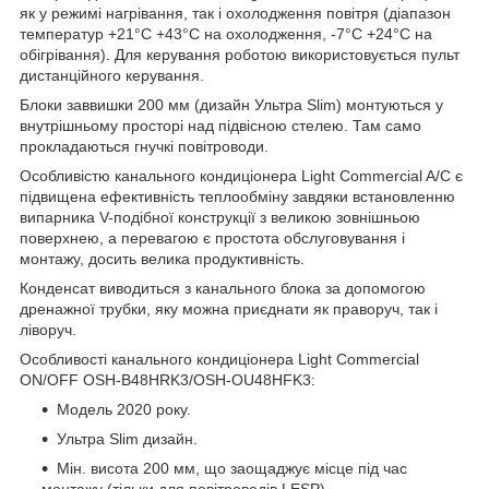
як у режимі нагрівання, так і охолодження повітря (діапазон
температур +21°C +43°C на охолодження, -7°C +24°C на
обігрівання). Для керування роботою використовується пульт
дистанційного керування.
Блоки заввишки 200 мм (дизайн Ультра Slim) монтуються у
внутрішньому просторі над підвісною стелею. Там само
прокладаються гнучкі повітроводи.
Особливістю канального кондиціонера Light Commercial A/C є
підвищена ефективність теплообміну завдяки встановленню
випарника V-подібної конструкції з великою зовнішньою
поверхнею, а перевагою є простота обслуговування і
монтажу, досить велика продуктивність.
Конденсат виводиться з канального блока за допомогою
дренажної трубки, яку можна приєднати як праворуч, так і
ліворуч.
Особливості канального кондиціонера Light Commercial
ON/OFF OSH-B48HRK3/OSH-OU48HFK3:
Модель 2020 року.
Ультра Slim дизайн.
Мін. висота 200 мм, що заощаджує місце під час