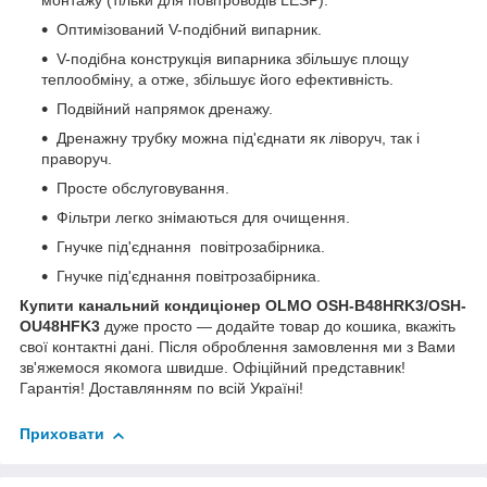
монтажу (тільки для повітроводів LESP).
Оптимізований V-подібний випарник.
V-подібна конструкція випарника збільшує площу
теплообміну, а отже, збільшує його ефективність.
Подвійний напрямок дренажу.
Дренажну трубку можна під'єднати як ліворуч, так і
праворуч.
Просте обслуговування.
Фільтри легко знімаються для очищення.
Гнучке під'єднання повітрозабірника.
Гнучке під'єднання повітрозабірника.
Купити канальний кондиціонер OLMO OSH-B48HRK3/OSH-
OU48HFK3
дуже просто — додайте товар до кошика, вкажіть
свої контактні дані. Після оброблення замовлення ми з Вами
зв'яжемося якомога швидше. Офіційний представник!
Гарантія! Доставлянням по всій Україні!
Приховати